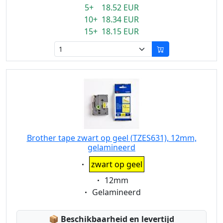
5+ 18.52 EUR
10+ 18.34 EUR
15+ 18.15 EUR
Brother tape zwart op geel (TZES631), 12mm,
gelamineerd
Eigenschaft:
zwart op geel
Eigenschaft:
12mm
Eigenschaft:
Gelamineerd
Lagerstatus:
📦
Beschikbaarheid en levertijd