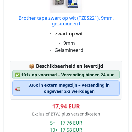
Brother tape zwart op wit (TZES221), 9mm,
gelamineerd
Eigenschaft:
zwart op wit
Eigenschaft:
9mm
Eigenschaft:
Gelamineerd
Lagerstatus:
📦
Beschikbaarheid en levertijd
✅
101x op voorraad – Verzending binnen 24 uur
336x in extern magazijn – Verzending in
🚛
ongeveer 2-3 werkdagen
17,94 EUR
Exclusief BTW, plus verzendkosten
5+ 17.76 EUR
10+ 17.58 EUR