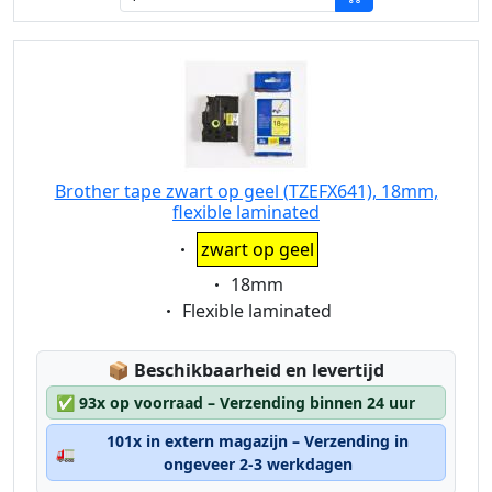
Brother tape zwart op geel (TZEFX641), 18mm,
flexible laminated
Eigenschaft:
zwart op geel
Eigenschaft:
18mm
Eigenschaft:
Flexible laminated
Lagerstatus:
📦
Beschikbaarheid en levertijd
✅
93x op voorraad – Verzending binnen 24 uur
101x in extern magazijn – Verzending in
🚛
ongeveer 2-3 werkdagen