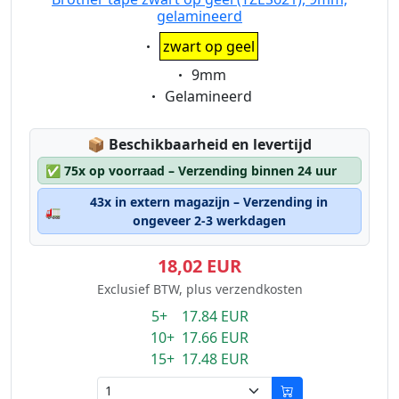
gelamineerd
Eigenschaft:
zwart op geel
Eigenschaft:
9mm
Eigenschaft:
Gelamineerd
Lagerstatus:
📦
Beschikbaarheid en levertijd
✅
75x op voorraad – Verzending binnen 24 uur
43x in extern magazijn – Verzending in
🚛
ongeveer 2-3 werkdagen
18,02 EUR
Exclusief BTW, plus verzendkosten
5+ 17.84 EUR
10+ 17.66 EUR
15+ 17.48 EUR