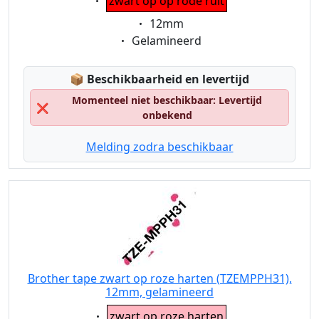
zwart op op rode ruit
Eigenschaft:
12mm
Eigenschaft:
Gelamineerd
Lagerstatus:
📦
Beschikbaarheid en levertijd
Momenteel niet beschikbaar: Levertijd
❌
onbekend
Melding zodra beschikbaar
Brother tape zwart op roze harten (TZEMPPH31),
12mm, gelamineerd
Eigenschaft:
zwart op roze harten