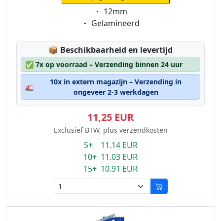
Eigenschaft:
12mm
Eigenschaft:
Gelamineerd
Lagerstatus:
📦
Beschikbaarheid en levertijd
✅
7x op voorraad – Verzending binnen 24 uur
10x in extern magazijn – Verzending in
🚛
ongeveer 2-3 werkdagen
11,25 EUR
Exclusief BTW, plus verzendkosten
5+ 11.14 EUR
10+ 11.03 EUR
15+ 10.91 EUR