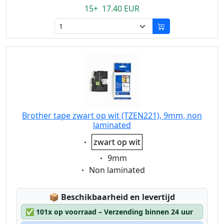
15+ 17.40 EUR
Brother tape zwart op wit (TZEN221), 9mm, non
laminated
Eigenschaft:
zwart op wit
Eigenschaft:
9mm
Eigenschaft:
Non laminated
Lagerstatus:
📦
Beschikbaarheid en levertijd
✅
101x op voorraad – Verzending binnen 24 uur