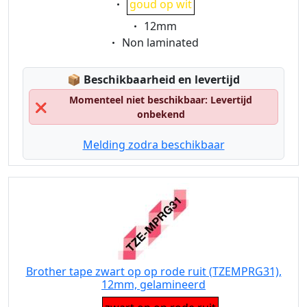
goud op wit
Eigenschaft:
12mm
Eigenschaft:
Non laminated
Lagerstatus:
📦
Beschikbaarheid en levertijd
Momenteel niet beschikbaar: Levertijd
❌
onbekend
Melding zodra beschikbaar
Brother tape zwart op op rode ruit (TZEMPRG31),
12mm, gelamineerd
Eigenschaft: