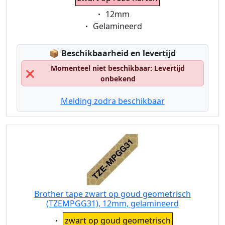
Eigenschaft:
12mm
Eigenschaft:
Gelamineerd
Lagerstatus:
📦
Beschikbaarheid en levertijd
Momenteel niet beschikbaar: Levertijd
❌
onbekend
Melding zodra beschikbaar
Brother tape zwart op goud geometrisch
(TZEMPGG31), 12mm, gelamineerd
Eigenschaft:
zwart op goud geometrisch