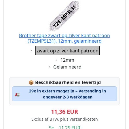
Brother tape zwart op zilver kant patroon
(TZEMPSL31), 12mm, gelamineerd
Eigenschaft:
zwart op zilver kant patroon
Eigenschaft:
12mm
Eigenschaft:
Gelamineerd
Lagerstatus:
📦
Beschikbaarheid en levertijd
29x in extern magazijn – Verzending in
🚛
ongeveer 2-3 werkdagen
11,36 EUR
Exclusief BTW, plus verzendkosten
5+ 11.25 EUR