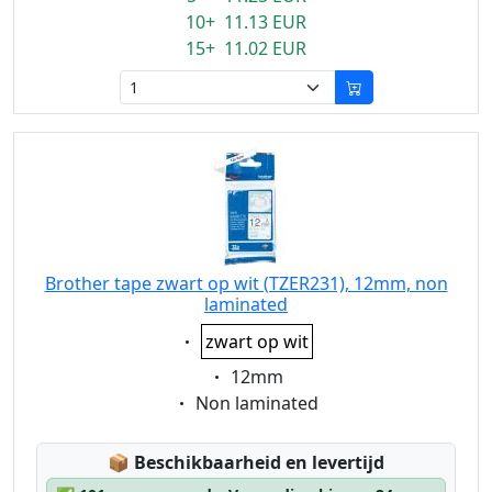
10+ 11.13 EUR
15+ 11.02 EUR
Brother tape zwart op wit (TZER231), 12mm, non
laminated
Eigenschaft:
zwart op wit
Eigenschaft:
12mm
Eigenschaft:
Non laminated
Lagerstatus:
📦
Beschikbaarheid en levertijd