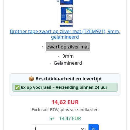
Brother tape zwart op zilver mat (TZEM921), 9mm,
gelamineerd
Eigenschaft:
zwart op zilver mat
Eigenschaft:
9mm
Eigenschaft:
Gelamineerd
Lagerstatus:
📦
Beschikbaarheid en levertijd
✅
6x op voorraad – Verzending binnen 24 uur
14,62 EUR
Exclusief BTW, plus verzendkosten
5+ 14.47 EUR