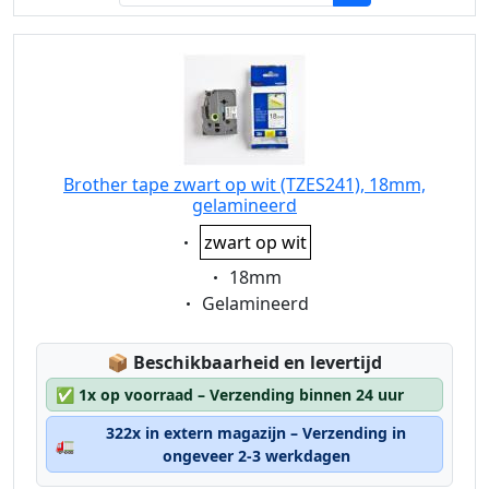
Brother tape zwart op wit (TZES241), 18mm,
gelamineerd
Eigenschaft:
zwart op wit
Eigenschaft:
18mm
Eigenschaft:
Gelamineerd
Lagerstatus:
📦
Beschikbaarheid en levertijd
✅
1x op voorraad – Verzending binnen 24 uur
322x in extern magazijn – Verzending in
🚛
ongeveer 2-3 werkdagen