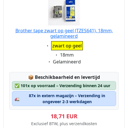
Brother tape zwart op geel (TZES641), 18mm,
gelamineerd
Eigenschaft:
zwart op geel
Eigenschaft:
18mm
Eigenschaft:
Gelamineerd
Lagerstatus:
📦
Beschikbaarheid en levertijd
✅
101x op voorraad – Verzending binnen 24 uur
87x in extern magazijn – Verzending in
🚛
ongeveer 2-3 werkdagen
18,71 EUR
Exclusief BTW, plus verzendkosten