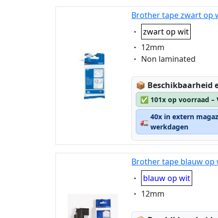
Brother tape zwart op 
Eigenschaft:
zwart op wit
Eigenschaft:
12mm
Eigenschaft:
Non laminated
Lagerstatus:
📦
Beschikbaarheid e
✅
101x op voorraad –
40x in extern magaz
🚛
werkdagen
Brother tape blauw op 
Eigenschaft:
blauw op wit
Eigenschaft:
12mm