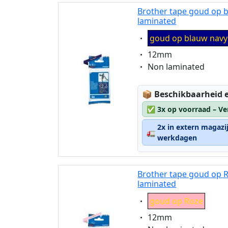
Brother tape goud op 
laminated
Eigenschaft:
goud op blauw navy
Eigenschaft:
12mm
Eigenschaft:
Non laminated
Lagerstatus:
📦
Beschikbaarheid e
✅
3x op voorraad – Ve
2x in extern magazi
🚛
werkdagen
Brother tape goud op 
laminated
Eigenschaft:
goud op Roze
Eigenschaft:
12mm