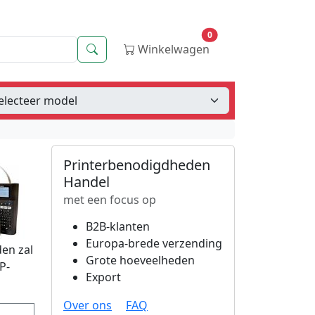
0
Zoeken
Winkelwagen
Printerbenodigdheden
Handel
met een focus op
B2B-klanten
Europa-brede verzending
en zal
Grote hoeveelheden
P-
Export
Over ons
FAQ