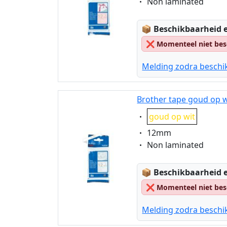
Eigenschaft:
Non laminated
Lagerstatus:
📦
Beschikbaarheid e
❌
Momenteel niet bes
Melding zodra beschi
Brother tape goud op 
Eigenschaft:
goud op wit
Eigenschaft:
12mm
Eigenschaft:
Non laminated
Lagerstatus:
📦
Beschikbaarheid e
❌
Momenteel niet bes
Melding zodra beschi