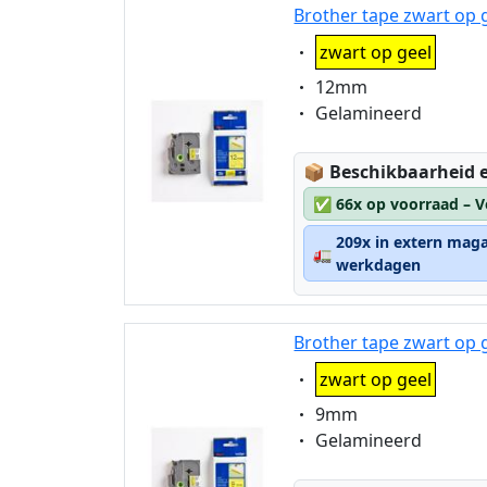
Brother tape zwart op 
Eigenschaft:
zwart op geel
Eigenschaft:
12mm
Eigenschaft:
Gelamineerd
Lagerstatus:
📦
Beschikbaarheid e
✅
66x op voorraad – V
209x in extern maga
🚛
werkdagen
Brother tape zwart op 
Eigenschaft:
zwart op geel
Eigenschaft:
9mm
Eigenschaft:
Gelamineerd