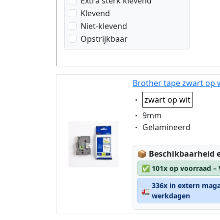
Extra sterk klevend
zwart op goud geometrisch
Klevend
zwart op op rode ruit
Niet-klevend
zwart op roze harten
Opstrijkbaar
zwart op transparant
zwart op wit
zwart op zilver kant
Brother tape zwart op 
patroon
Eigenschaft:
zwart op zilver mat
zwart op wit
Eigenschaft:
9mm
Eigenschaft:
Gelamineerd
Lagerstatus:
📦
Beschikbaarheid e
✅
101x op voorraad –
336x in extern maga
🚛
werkdagen