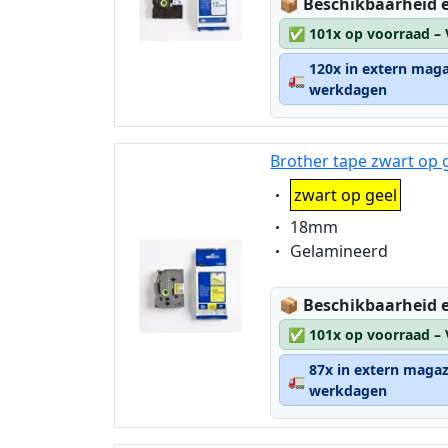
Lagerstatus:
📦
Beschikbaarheid e
✅
101x op voorraad –
120x in extern maga
🚛
werkdagen
Brother tape zwart op 
Eigenschaft:
zwart op geel
Eigenschaft:
18mm
Eigenschaft:
Gelamineerd
Lagerstatus:
📦
Beschikbaarheid e
✅
101x op voorraad –
87x in extern magaz
🚛
werkdagen