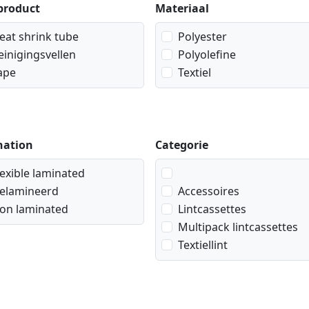
product
Materiaal
eat shrink tube
Polyester
einigingsvellen
Polyolefine
ape
Textiel
nation
Categorie
lexible laminated
elamineerd
Accessoires
on laminated
Lintcassettes
Multipack lintcassettes
Textiellint