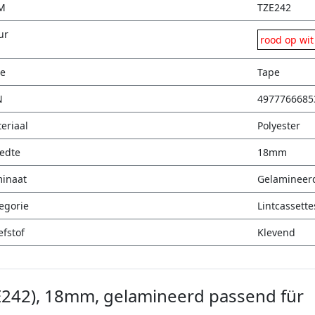
M
TZE242
ur
rood op wit
e
Tape
N
4977766685
eriaal
Polyester
edte
18mm
inaat
Gelamineer
egorie
Lintcassette
efstof
Klevend
ZE242), 18mm, gelamineerd passend für