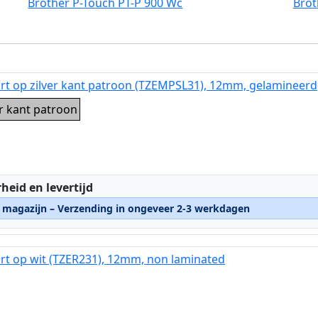
Brother P-Touch PT-P 900 Wc
Brot
rt op zilver kant patroon (TZEMPSL31), 12mm, gelamineerd
er kant patroon
:
heid en levertijd
n magazijn – Verzending in ongeveer 2-3 werkdagen
rt op wit (TZER231), 12mm, non laminated