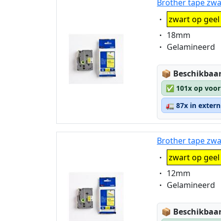
Brother tape zwa
Eigenschaft:
zwart op geel
Eigenschaft:
18mm
Eigenschaft:
Gelamineerd
Lagerstatus
📦
Beschikbaar
✅
101x op voor
🚛
87x in exter
Brother tape zwa
Eigenschaft:
zwart op geel
Eigenschaft:
12mm
Eigenschaft:
Gelamineerd
Lagerstatus
📦
Beschikbaar