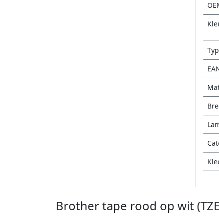
OE
Kle
Typ
EA
Mat
Bre
Lam
Cat
Kle
Brother tape rood op wit (T