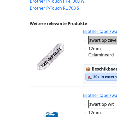
Brother P-Touch PT-P 900 W
Brother P-Touch RL 700 S
Weitere relevante Produkte
Brother tape zwa
Eigenschaft:
zwart op zilv
Eigenschaft:
12mm
Eigenschaft:
Gelamineerd
Lagerstatus
📦
Beschikbaar
🚛
30x in exter
Brother tape zwa
Eigenschaft:
zwart op wit
Eigenschaft:
12mm