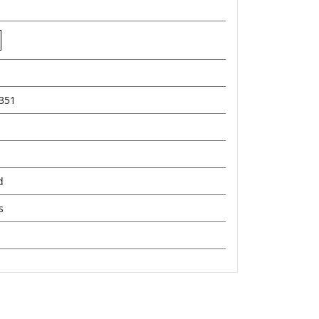
351
d
s