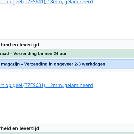
rt op geel (TZES641), 18mm, gelamineerd
:
heid en levertijd
raad – Verzending binnen 24 uur
n magazijn – Verzending in ongeveer 2-3 werkdagen
rt op geel (TZES631), 12mm, gelamineerd
:
heid en levertijd