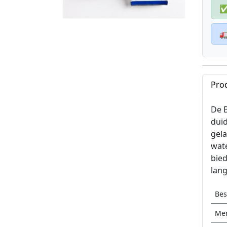

Pro
De B
duid
gel
wate
bied
lang
Be
Me