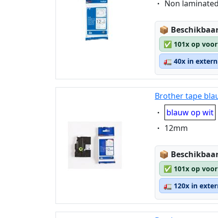
Eigenschaft:
Non laminate
Lagerstatus
📦
Beschikbaar
✅
101x op voor
🚛
40x in exter
Brother tape bla
Eigenschaft:
blauw op wit
Eigenschaft:
12mm
Lagerstatus
📦
Beschikbaar
✅
101x op voor
🚛
120x in exte