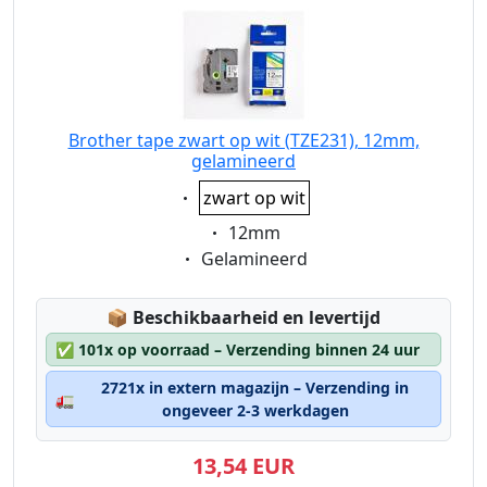
Brother tape zwart op wit (TZE231), 12mm,
gelamineerd
Eigenschaft:
zwart op wit
Eigenschaft:
12mm
Eigenschaft:
Gelamineerd
Lagerstatus:
📦
Beschikbaarheid en levertijd
✅
101x op voorraad – Verzending binnen 24 uur
2721x in extern magazijn – Verzending in
🚛
ongeveer 2-3 werkdagen
13,54 EUR