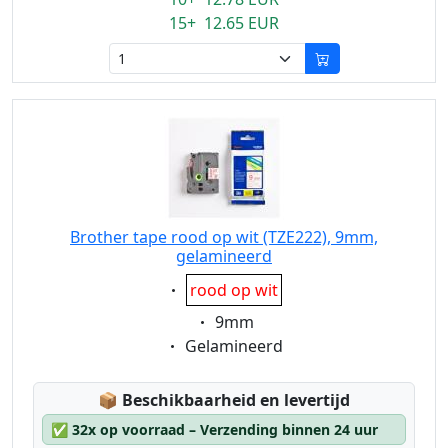
15+ 12.65 EUR
Brother tape rood op wit (TZE222), 9mm,
gelamineerd
Eigenschaft:
rood op wit
Eigenschaft:
9mm
Eigenschaft:
Gelamineerd
Lagerstatus:
📦
Beschikbaarheid en levertijd
✅
32x op voorraad – Verzending binnen 24 uur