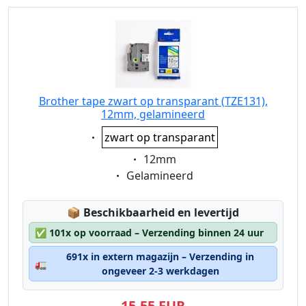
Brother tape zwart op transparant (TZE131),
12mm, gelamineerd
Eigenschaft:
zwart op transparant
Eigenschaft:
12mm
Eigenschaft:
Gelamineerd
Lagerstatus:
📦
Beschikbaarheid en levertijd
✅
101x op voorraad – Verzending binnen 24 uur
691x in extern magazijn – Verzending in
🚛
ongeveer 2-3 werkdagen
15,55 EUR