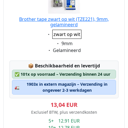
Brother tape zwart op wit (TZE221), 9mm,
gelamineerd
Eigenschaft:
zwart op wit
Eigenschaft:
9mm
Eigenschaft:
Gelamineerd
Lagerstatus:
📦
Beschikbaarheid en levertijd
✅
101x op voorraad – Verzending binnen 24 uur
1903x in extern magazijn – Verzending in
🚛
ongeveer 2-3 werkdagen
13,04 EUR
Exclusief BTW, plus verzendkosten
5+ 12.91 EUR
10+ 12.78 EUR