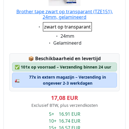
Brother tape zwart op transparant (TZE151),
24mm, gelamineerd
Eigenschaft:
zwart op transparant
Eigenschaft:
24mm
Eigenschaft:
Gelamineerd
Lagerstatus:
📦
Beschikbaarheid en levertijd
✅
101x op voorraad – Verzending binnen 24 uur
77x in extern magazijn – Verzending in
🚛
ongeveer 2-3 werkdagen
17,08 EUR
Exclusief BTW, plus verzendkosten
5+ 16.91 EUR
10+ 16.74 EUR
15+ 16.57 EUR