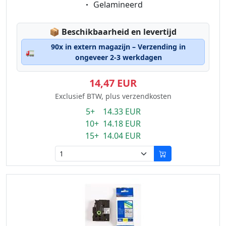
Eigenschaft:
Gelamineerd
Lagerstatus:
📦
Beschikbaarheid en levertijd
90x in extern magazijn – Verzending in
🚛
ongeveer 2-3 werkdagen
14,47 EUR
Exclusief BTW, plus verzendkosten
5+ 14.33 EUR
10+ 14.18 EUR
15+ 14.04 EUR