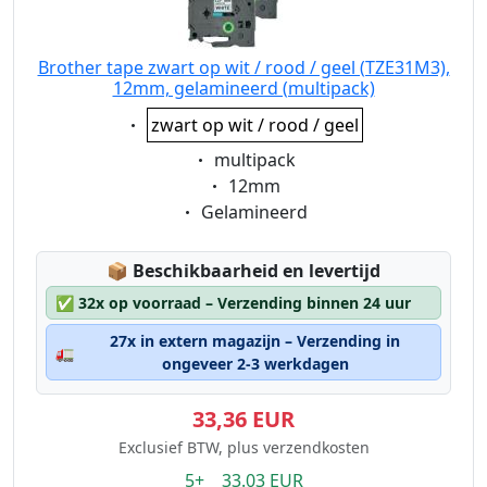
Brother tape zwart op wit / rood / geel (TZE31M3),
12mm, gelamineerd (multipack)
Eigenschaft:
zwart op wit / rood / geel
Eigenschaft:
multipack
Eigenschaft:
12mm
Eigenschaft:
Gelamineerd
Lagerstatus:
📦
Beschikbaarheid en levertijd
✅
32x op voorraad – Verzending binnen 24 uur
27x in extern magazijn – Verzending in
🚛
ongeveer 2-3 werkdagen
33,36 EUR
Exclusief BTW, plus verzendkosten
5+ 33.03 EUR