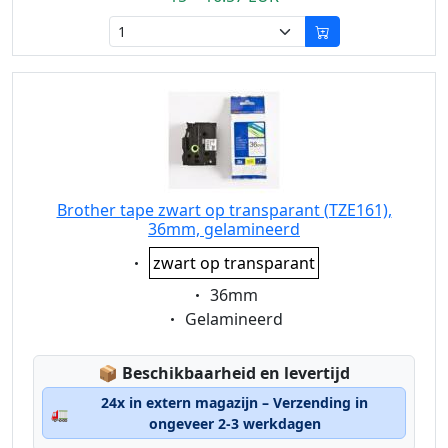
Brother tape zwart op transparant (TZE161),
36mm, gelamineerd
Eigenschaft:
zwart op transparant
Eigenschaft:
36mm
Eigenschaft:
Gelamineerd
Lagerstatus:
📦
Beschikbaarheid en levertijd
24x in extern magazijn – Verzending in
🚛
ongeveer 2-3 werkdagen