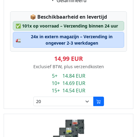
Eigenschaft:
Gelamineerd
Lagerstatus:
📦
Beschikbaarheid en levertijd
✅
101x op voorraad – Verzending binnen 24 uur
24x in extern magazijn – Verzending in
🚛
ongeveer 2-3 werkdagen
14,99 EUR
Exclusief BTW, plus verzendkosten
5+ 14.84 EUR
10+ 14.69 EUR
15+ 14.54 EUR