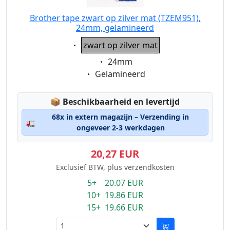
Brother tape zwart op zilver mat (TZEM951),
24mm, gelamineerd
Eigenschaft:
zwart op zilver mat
Eigenschaft:
24mm
Eigenschaft:
Gelamineerd
Lagerstatus:
📦
Beschikbaarheid en levertijd
68x in extern magazijn – Verzending in
🚛
ongeveer 2-3 werkdagen
20,27 EUR
Exclusief BTW, plus verzendkosten
5+ 20.07 EUR
10+ 19.86 EUR
15+ 19.66 EUR