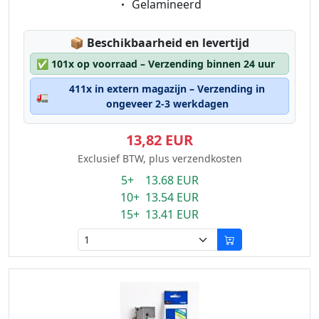
Eigenschaft:
Gelamineerd
Lagerstatus:
📦
Beschikbaarheid en levertijd
✅
101x op voorraad – Verzending binnen 24 uur
411x in extern magazijn – Verzending in
🚛
ongeveer 2-3 werkdagen
13,82 EUR
Exclusief BTW, plus verzendkosten
5+ 13.68 EUR
10+ 13.54 EUR
15+ 13.41 EUR