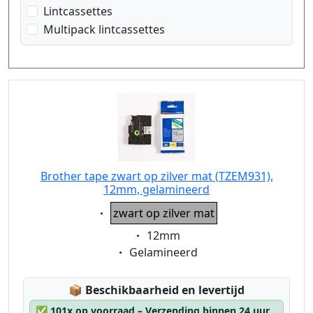
zwart op zilver mat
Lintcassettes
Multipack lintcassettes
Brother tape zwart op zilver mat (TZEM931),
12mm, gelamineerd
Eigenschaft:
zwart op zilver mat
Eigenschaft:
12mm
Eigenschaft:
Gelamineerd
Lagerstatus:
📦
Beschikbaarheid en levertijd
✅
101x op voorraad – Verzending binnen 24 uur