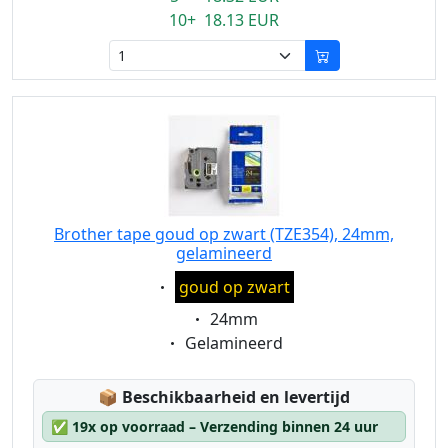
10+ 18.13 EUR
Brother tape goud op zwart (TZE354), 24mm,
gelamineerd
Eigenschaft:
goud op zwart
Eigenschaft:
24mm
Eigenschaft:
Gelamineerd
Lagerstatus:
📦
Beschikbaarheid en levertijd
✅
19x op voorraad – Verzending binnen 24 uur