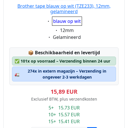
Brother tape blauw op wit (TZE233), 12mm,
gelamineerd
Eigenschaft:
blauw op wit
Eigenschaft:
12mm
Eigenschaft:
Gelamineerd
Lagerstatus:
📦
Beschikbaarheid en levertijd
✅
101x op voorraad – Verzending binnen 24 uur
274x in extern magazijn – Verzending in
🚛
ongeveer 2-3 werkdagen
15,89 EUR
Exclusief BTW, plus verzendkosten
5+ 15.73 EUR
10+ 15.57 EUR
15+ 15.41 EUR