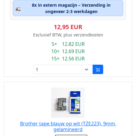
8x in extern magazijn – Verzending in
🚛
ongeveer 2-3 werkdagen
12,95 EUR
Exclusief BTW, plus verzendkosten
5+ 12.82 EUR
10+ 12.69 EUR
15+ 12.56 EUR
Brother tape blauw op wit (TZE223), 9mm,
gelamineerd