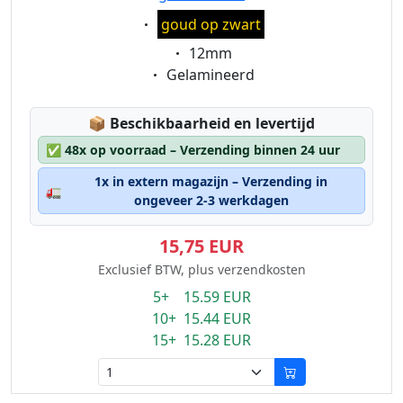
Eigenschaft:
goud op zwart
Eigenschaft:
12mm
Eigenschaft:
Gelamineerd
Lagerstatus:
📦
Beschikbaarheid en levertijd
✅
48x op voorraad – Verzending binnen 24 uur
1x in extern magazijn – Verzending in
🚛
ongeveer 2-3 werkdagen
15,75 EUR
Exclusief BTW, plus verzendkosten
5+ 15.59 EUR
10+ 15.44 EUR
15+ 15.28 EUR