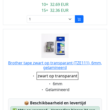
10+ 32.69 EUR
15+ 32.36 EUR
Brother tape zwart op transparant (TZE111), 6mm,
gelamineerd
Eigenschaft:
zwart op transparant
Eigenschaft:
6mm
Eigenschaft:
Gelamineerd
Lagerstatus:
📦
Beschikbaarheid en levertijd