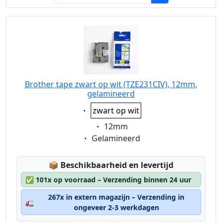
Brother tape zwart op wit (TZE231CIV), 12mm,
gelamineerd
Eigenschaft:
zwart op wit
Eigenschaft:
12mm
Eigenschaft:
Gelamineerd
Lagerstatus:
📦
Beschikbaarheid en levertijd
✅
101x op voorraad – Verzending binnen 24 uur
267x in extern magazijn – Verzending in
🚛
ongeveer 2-3 werkdagen