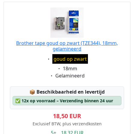
Brother tape goud op zwart (TZE344), 18mm,
gelamineerd
Eigenschaft:
goud op zwart
Eigenschaft:
18mm
Eigenschaft:
Gelamineerd
Lagerstatus:
📦
Beschikbaarheid en levertijd
✅
12x op voorraad – Verzending binnen 24 uur
18,50 EUR
Exclusief BTW, plus verzendkosten
5+ 18.32 EUR