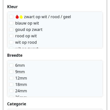
Produktfilter
Kleur
zwart op wit / rood / geel
blauw op wit
goud op zwart
rood op wit
wit op rood
wit op zwart
zwart op blauw
Breedte
zwart op geel
6mm
zwart op groen
9mm
zwart op rood
12mm
zwart op signal geel
18mm
zwart op signal oranje
24mm
zwart op transparant
36mm
zwart op transparant matt
Categorie
zwart op wit