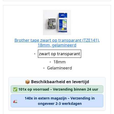
Brother tape zwart op transparant (TZE141),
18mm, gelamineerd
Eigenschaft:
zwart op transparant
Eigenschaft:
18mm
Eigenschaft:
Gelamineerd
Lagerstatus:
📦
Beschikbaarheid en levertijd
✅
101x op voorraad – Verzending binnen 24 uur
140x in extern magazijn – Verzending in
🚛
ongeveer 2-3 werkdagen