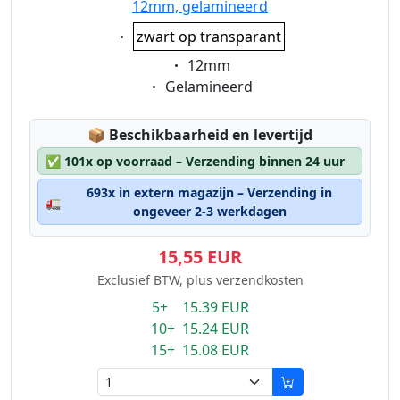
12mm, gelamineerd
Eigenschaft:
zwart op transparant
Eigenschaft:
12mm
Eigenschaft:
Gelamineerd
Lagerstatus:
📦
Beschikbaarheid en levertijd
✅
101x op voorraad – Verzending binnen 24 uur
693x in extern magazijn – Verzending in
🚛
ongeveer 2-3 werkdagen
15,55 EUR
Exclusief BTW, plus verzendkosten
5+ 15.39 EUR
10+ 15.24 EUR
15+ 15.08 EUR