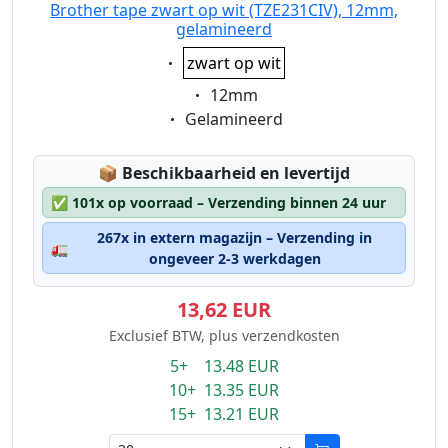
Brother tape zwart op wit (TZE231CIV), 12mm,
gelamineerd
Eigenschaft:
zwart op wit
Eigenschaft:
12mm
Eigenschaft:
Gelamineerd
Lagerstatus:
📦
Beschikbaarheid en levertijd
✅
101x op voorraad – Verzending binnen 24 uur
267x in extern magazijn – Verzending in
🚛
ongeveer 2-3 werkdagen
13,62 EUR
Exclusief BTW, plus verzendkosten
5+ 13.48 EUR
10+ 13.35 EUR
15+ 13.21 EUR