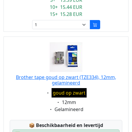
5+ 15.59 EUR
10+ 15.44 EUR
15+ 15.28 EUR
Brother tape goud op zwart (TZE334), 12mm,
gelamineerd
Eigenschaft:
goud op zwart
Eigenschaft:
12mm
Eigenschaft:
Gelamineerd
Lagerstatus:
📦
Beschikbaarheid en levertijd