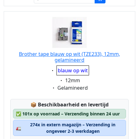
Brother tape blauw op wit (TZE233), 12mm,
gelamineerd
Eigenschaft:
blauw op wit
Eigenschaft:
12mm
Eigenschaft:
Gelamineerd
Lagerstatus:
📦
Beschikbaarheid en levertijd
✅
101x op voorraad – Verzending binnen 24 uur
274x in extern magazijn – Verzending in
🚛
ongeveer 2-3 werkdagen