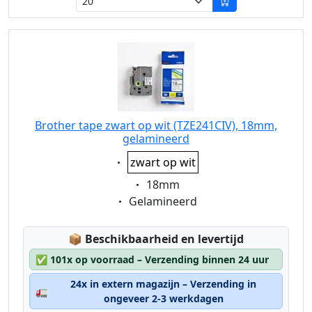
Brother tape zwart op wit (TZE241CIV), 18mm,
gelamineerd
Eigenschaft:
zwart op wit
Eigenschaft:
18mm
Eigenschaft:
Gelamineerd
Lagerstatus:
📦
Beschikbaarheid en levertijd
✅
101x op voorraad – Verzending binnen 24 uur
24x in extern magazijn – Verzending in
🚛
ongeveer 2-3 werkdagen