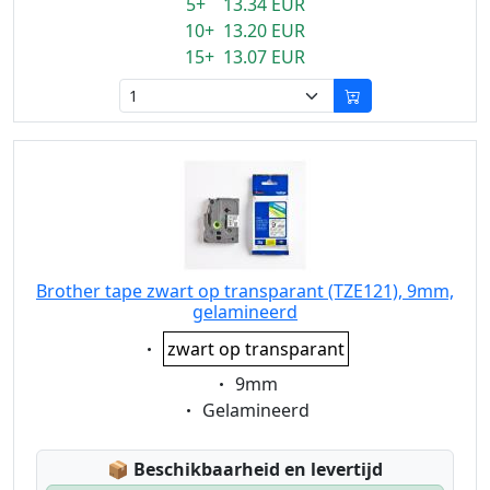
5+ 13.34 EUR
10+ 13.20 EUR
15+ 13.07 EUR
Brother tape zwart op transparant (TZE121), 9mm,
gelamineerd
Eigenschaft:
zwart op transparant
Eigenschaft:
9mm
Eigenschaft:
Gelamineerd
Lagerstatus:
📦
Beschikbaarheid en levertijd