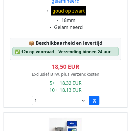
gelamineerd
Eigenschaft:
goud op zwart
Eigenschaft:
18mm
Eigenschaft:
Gelamineerd
Lagerstatus:
📦
Beschikbaarheid en levertijd
✅
12x op voorraad – Verzending binnen 24 uur
18,50 EUR
Exclusief BTW, plus verzendkosten
5+ 18.32 EUR
10+ 18.13 EUR