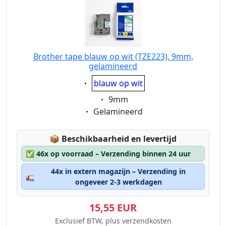
Brother tape blauw op wit (TZE223), 9mm,
gelamineerd
Eigenschaft:
blauw op wit
Eigenschaft:
9mm
Eigenschaft:
Gelamineerd
Lagerstatus:
📦
Beschikbaarheid en levertijd
✅
46x op voorraad – Verzending binnen 24 uur
44x in extern magazijn – Verzending in
🚛
ongeveer 2-3 werkdagen
15,55 EUR
Exclusief BTW, plus verzendkosten