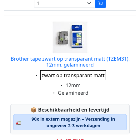
Brother tape zwart op transparant matt (TZEM31),
12mm, gelamineerd
Eigenschaft:
zwart op transparant matt
Eigenschaft:
12mm
Eigenschaft:
Gelamineerd
Lagerstatus:
📦
Beschikbaarheid en levertijd
90x in extern magazijn – Verzending in
🚛
ongeveer 2-3 werkdagen