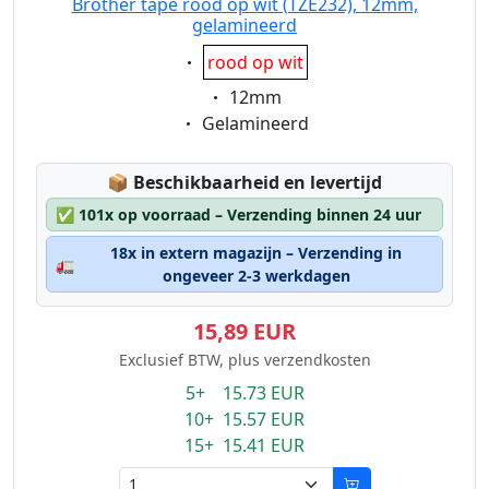
Brother tape rood op wit (TZE232), 12mm,
gelamineerd
Eigenschaft:
rood op wit
Eigenschaft:
12mm
Eigenschaft:
Gelamineerd
Lagerstatus:
📦
Beschikbaarheid en levertijd
✅
101x op voorraad – Verzending binnen 24 uur
18x in extern magazijn – Verzending in
🚛
ongeveer 2-3 werkdagen
15,89 EUR
Exclusief BTW, plus verzendkosten
5+ 15.73 EUR
10+ 15.57 EUR
15+ 15.41 EUR