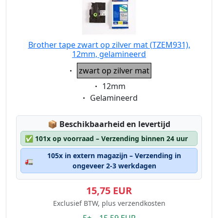
Brother tape zwart op zilver mat (TZEM931),
12mm, gelamineerd
Eigenschaft:
zwart op zilver mat
Eigenschaft:
12mm
Eigenschaft:
Gelamineerd
Lagerstatus:
📦
Beschikbaarheid en levertijd
✅
101x op voorraad – Verzending binnen 24 uur
105x in extern magazijn – Verzending in
🚛
ongeveer 2-3 werkdagen
15,75 EUR
Exclusief BTW, plus verzendkosten