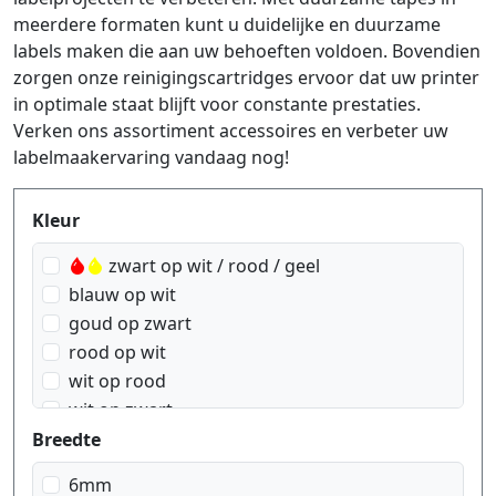
meerdere formaten kunt u duidelijke en duurzame
labels maken die aan uw behoeften voldoen. Bovendien
zorgen onze reinigingscartridges ervoor dat uw printer
in optimale staat blijft voor constante prestaties.
Verken ons assortiment accessoires en verbeter uw
labelmaakervaring vandaag nog!
Produktfilter
Kleur
zwart op wit / rood / geel
blauw op wit
goud op zwart
rood op wit
wit op rood
wit op zwart
zwart op blauw
Breedte
zwart op geel
6mm