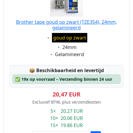
Brother tape goud op zwart (TZE354), 24mm,
gelamineerd
Eigenschaft:
goud op zwart
Eigenschaft:
24mm
Eigenschaft:
Gelamineerd
Lagerstatus:
📦
Beschikbaarheid en levertijd
✅
19x op voorraad – Verzending binnen 24 uur
20,47 EUR
Exclusief BTW, plus verzendkosten
5+ 20.27 EUR
10+ 20.06 EUR
15+ 19.86 EUR