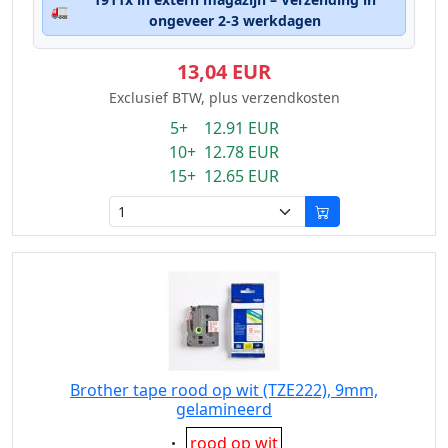
🚛
ongeveer 2-3 werkdagen
13,04 EUR
Exclusief BTW, plus verzendkosten
5+ 12.91 EUR
10+ 12.78 EUR
15+ 12.65 EUR
Brother tape rood op wit (TZE222), 9mm,
gelamineerd
Eigenschaft:
rood op wit