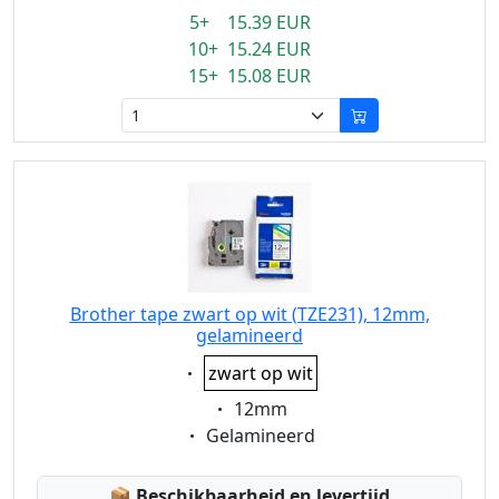
5+ 15.39 EUR
10+ 15.24 EUR
15+ 15.08 EUR
Brother tape zwart op wit (TZE231), 12mm,
gelamineerd
Eigenschaft:
zwart op wit
Eigenschaft:
12mm
Eigenschaft:
Gelamineerd
Lagerstatus:
📦
Beschikbaarheid en levertijd