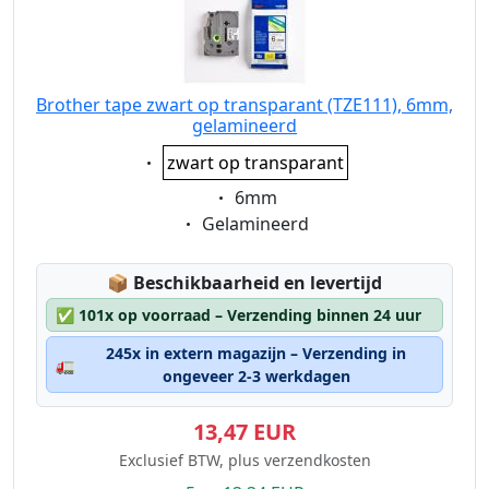
Brother tape zwart op transparant (TZE111), 6mm,
gelamineerd
Eigenschaft:
zwart op transparant
Eigenschaft:
6mm
Eigenschaft:
Gelamineerd
Lagerstatus:
📦
Beschikbaarheid en levertijd
✅
101x op voorraad – Verzending binnen 24 uur
245x in extern magazijn – Verzending in
🚛
ongeveer 2-3 werkdagen
13,47 EUR
Exclusief BTW, plus verzendkosten