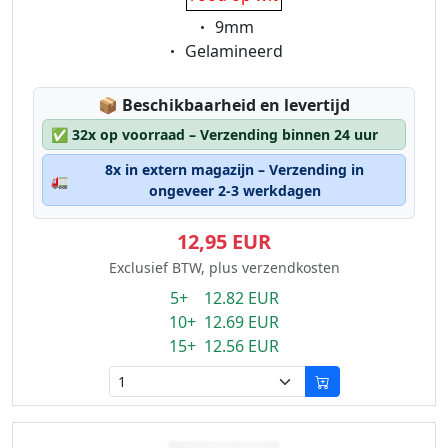
Eigenschaft:
9mm
Eigenschaft:
Gelamineerd
Lagerstatus:
📦
Beschikbaarheid en levertijd
✅
32x op voorraad – Verzending binnen 24 uur
8x in extern magazijn – Verzending in
🚛
ongeveer 2-3 werkdagen
12,95 EUR
Exclusief BTW, plus verzendkosten
5+ 12.82 EUR
10+ 12.69 EUR
15+ 12.56 EUR