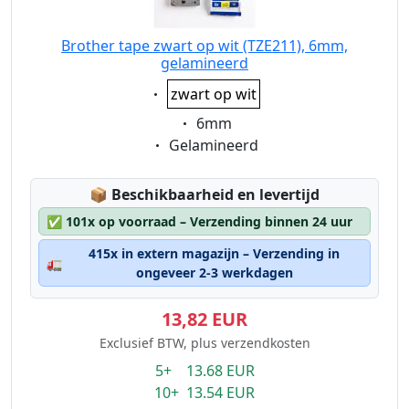
Brother tape zwart op wit (TZE211), 6mm,
gelamineerd
Eigenschaft:
zwart op wit
Eigenschaft:
6mm
Eigenschaft:
Gelamineerd
Lagerstatus:
📦
Beschikbaarheid en levertijd
✅
101x op voorraad – Verzending binnen 24 uur
415x in extern magazijn – Verzending in
🚛
ongeveer 2-3 werkdagen
13,82 EUR
Exclusief BTW, plus verzendkosten
5+ 13.68 EUR
10+ 13.54 EUR