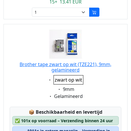
15+ 13.41 EUR
Brother tape zwart op wit (TZE221), 9mm,
gelamineerd
Eigenschaft:
zwart op wit
Eigenschaft:
9mm
Eigenschaft:
Gelamineerd
Lagerstatus:
📦
Beschikbaarheid en levertijd
✅
101x op voorraad – Verzending binnen 24 uur
1911x in extern magazijn – Verzending in