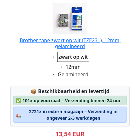
Brother tape zwart op wit (TZE231), 12mm,
gelamineerd
Eigenschaft:
zwart op wit
Eigenschaft:
12mm
Eigenschaft:
Gelamineerd
Lagerstatus:
📦
Beschikbaarheid en levertijd
✅
101x op voorraad – Verzending binnen 24 uur
2721x in extern magazijn – Verzending in
🚛
ongeveer 2-3 werkdagen
13,54 EUR