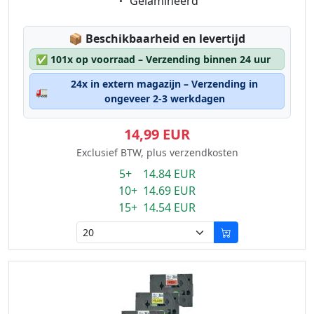
Eigenschaft:
Gelamineerd
Lagerstatus:
📦
Beschikbaarheid en levertijd
✅
101x op voorraad – Verzending binnen 24 uur
24x in extern magazijn – Verzending in
🚛
ongeveer 2-3 werkdagen
14,99 EUR
Exclusief BTW, plus verzendkosten
5+ 14.84 EUR
10+ 14.69 EUR
15+ 14.54 EUR