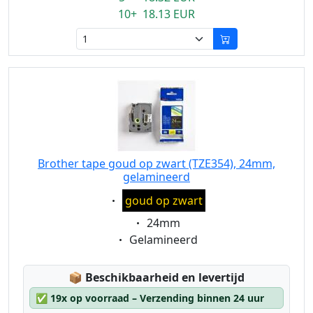
10+ 18.13 EUR
Brother tape goud op zwart (TZE354), 24mm,
gelamineerd
Eigenschaft:
goud op zwart
Eigenschaft:
24mm
Eigenschaft:
Gelamineerd
Lagerstatus:
📦
Beschikbaarheid en levertijd
✅
19x op voorraad – Verzending binnen 24 uur