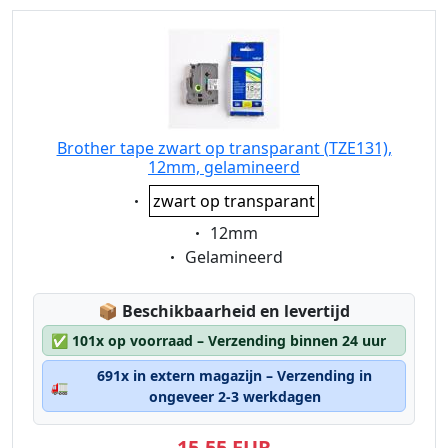
Brother tape zwart op transparant (TZE131),
12mm, gelamineerd
Eigenschaft:
zwart op transparant
Eigenschaft:
12mm
Eigenschaft:
Gelamineerd
Lagerstatus:
📦
Beschikbaarheid en levertijd
✅
101x op voorraad – Verzending binnen 24 uur
691x in extern magazijn – Verzending in
🚛
ongeveer 2-3 werkdagen
15,55 EUR