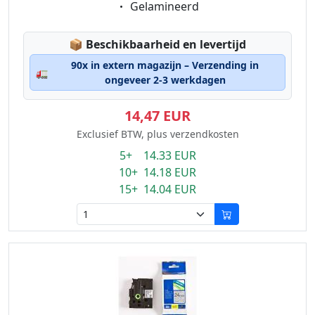
Eigenschaft:
Gelamineerd
Lagerstatus:
📦
Beschikbaarheid en levertijd
90x in extern magazijn – Verzending in
🚛
ongeveer 2-3 werkdagen
14,47 EUR
Exclusief BTW, plus verzendkosten
5+ 14.33 EUR
10+ 14.18 EUR
15+ 14.04 EUR