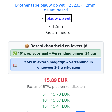
Brother tape blauw op wit (TZE233), 12mm,
gelamineerd
Eigenschaft:
blauw op wit
Eigenschaft:
12mm
Eigenschaft:
Gelamineerd
Lagerstatus:
📦
Beschikbaarheid en levertijd
✅
101x op voorraad – Verzending binnen 24 uur
274x in extern magazijn – Verzending in
🚛
ongeveer 2-3 werkdagen
15,89 EUR
Exclusief BTW, plus verzendkosten
5+ 15.73 EUR
10+ 15.57 EUR
15+ 15.41 EUR