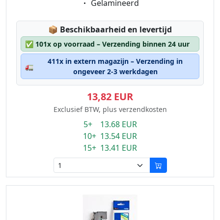
Eigenschaft:
Gelamineerd
Lagerstatus:
📦
Beschikbaarheid en levertijd
✅
101x op voorraad – Verzending binnen 24 uur
411x in extern magazijn – Verzending in
🚛
ongeveer 2-3 werkdagen
13,82 EUR
Exclusief BTW, plus verzendkosten
5+ 13.68 EUR
10+ 13.54 EUR
15+ 13.41 EUR