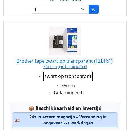
Brother tape zwart op transparant (TZE161),
36mm, gelamineerd
Eigenschaft:
zwart op transparant
Eigenschaft:
36mm
Eigenschaft:
Gelamineerd
Lagerstatus:
📦
Beschikbaarheid en levertijd
24x in extern magazijn – Verzending in
🚛
ongeveer 2-3 werkdagen