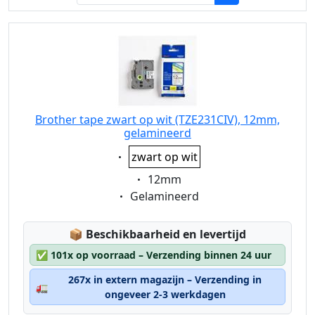
Brother tape zwart op wit (TZE231CIV), 12mm,
gelamineerd
Eigenschaft:
zwart op wit
Eigenschaft:
12mm
Eigenschaft:
Gelamineerd
Lagerstatus:
📦
Beschikbaarheid en levertijd
✅
101x op voorraad – Verzending binnen 24 uur
267x in extern magazijn – Verzending in
🚛
ongeveer 2-3 werkdagen