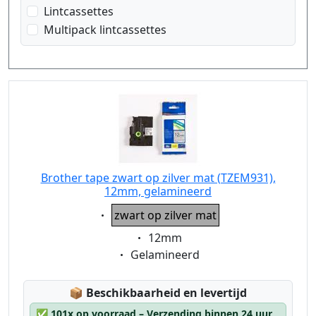
zwart op zilver mat
Lintcassettes
Multipack lintcassettes
Brother tape zwart op zilver mat (TZEM931),
12mm, gelamineerd
Eigenschaft:
zwart op zilver mat
Eigenschaft:
12mm
Eigenschaft:
Gelamineerd
Lagerstatus:
📦
Beschikbaarheid en levertijd
✅
101x op voorraad – Verzending binnen 24 uur