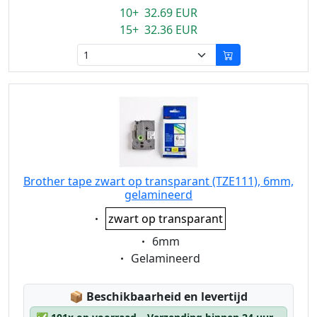
10+ 32.69 EUR
15+ 32.36 EUR
Brother tape zwart op transparant (TZE111), 6mm,
gelamineerd
Eigenschaft:
zwart op transparant
Eigenschaft:
6mm
Eigenschaft:
Gelamineerd
Lagerstatus:
📦
Beschikbaarheid en levertijd