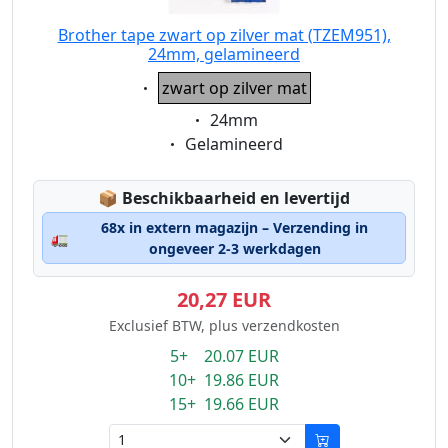
Brother tape zwart op zilver mat (TZEM951),
24mm, gelamineerd
Eigenschaft:
zwart op zilver mat
Eigenschaft:
24mm
Eigenschaft:
Gelamineerd
Lagerstatus:
📦
Beschikbaarheid en levertijd
68x in extern magazijn – Verzending in
🚛
ongeveer 2-3 werkdagen
20,27 EUR
Exclusief BTW, plus verzendkosten
5+ 20.07 EUR
10+ 19.86 EUR
15+ 19.66 EUR