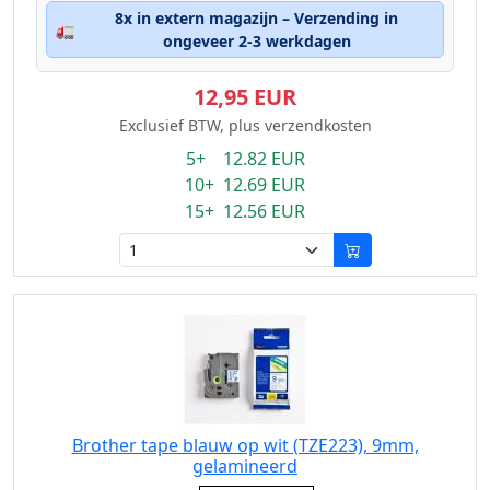
8x in extern magazijn – Verzending in
🚛
ongeveer 2-3 werkdagen
12,95 EUR
Exclusief BTW, plus verzendkosten
5+ 12.82 EUR
10+ 12.69 EUR
15+ 12.56 EUR
Brother tape blauw op wit (TZE223), 9mm,
gelamineerd