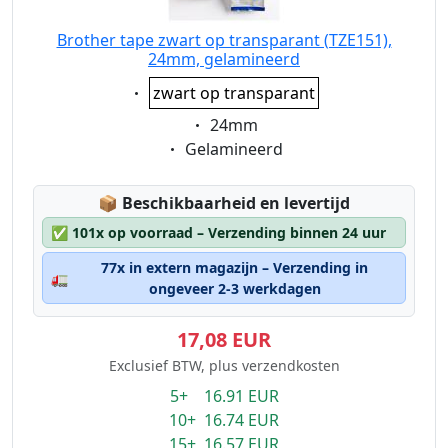
Brother tape zwart op transparant (TZE151),
24mm, gelamineerd
Eigenschaft:
zwart op transparant
Eigenschaft:
24mm
Eigenschaft:
Gelamineerd
Lagerstatus:
📦
Beschikbaarheid en levertijd
✅
101x op voorraad – Verzending binnen 24 uur
77x in extern magazijn – Verzending in
🚛
ongeveer 2-3 werkdagen
17,08 EUR
Exclusief BTW, plus verzendkosten
5+ 16.91 EUR
10+ 16.74 EUR
15+ 16.57 EUR