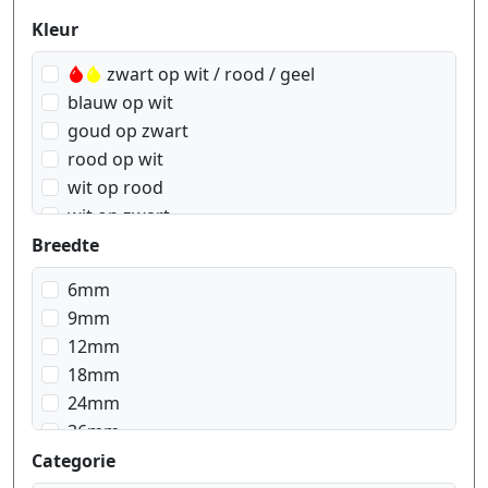
Produktfilter
Kleur
zwart op wit / rood / geel
blauw op wit
goud op zwart
rood op wit
wit op rood
wit op zwart
zwart op blauw
Breedte
zwart op geel
6mm
zwart op groen
9mm
zwart op rood
12mm
zwart op signal geel
18mm
zwart op signal oranje
24mm
zwart op transparant
36mm
zwart op transparant matt
Categorie
zwart op wit