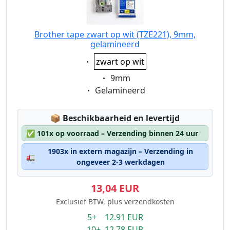
Brother tape zwart op wit (TZE221), 9mm,
gelamineerd
Eigenschaft:
zwart op wit
Eigenschaft:
9mm
Eigenschaft:
Gelamineerd
Lagerstatus:
📦
Beschikbaarheid en levertijd
✅
101x op voorraad – Verzending binnen 24 uur
1903x in extern magazijn – Verzending in
🚛
ongeveer 2-3 werkdagen
13,04 EUR
Exclusief BTW, plus verzendkosten
5+ 12.91 EUR
10+ 12.78 EUR