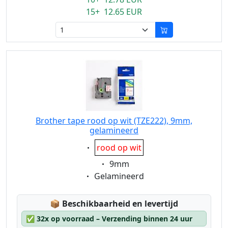
15+ 12.65 EUR
Brother tape rood op wit (TZE222), 9mm,
gelamineerd
Eigenschaft:
rood op wit
Eigenschaft:
9mm
Eigenschaft:
Gelamineerd
Lagerstatus:
📦
Beschikbaarheid en levertijd
✅
32x op voorraad – Verzending binnen 24 uur