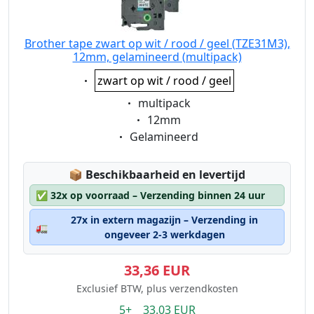
Brother tape zwart op wit / rood / geel (TZE31M3),
12mm, gelamineerd (multipack)
Eigenschaft:
zwart op wit / rood / geel
Eigenschaft:
multipack
Eigenschaft:
12mm
Eigenschaft:
Gelamineerd
Lagerstatus:
📦
Beschikbaarheid en levertijd
✅
32x op voorraad – Verzending binnen 24 uur
27x in extern magazijn – Verzending in
🚛
ongeveer 2-3 werkdagen
33,36 EUR
Exclusief BTW, plus verzendkosten
5+ 33.03 EUR