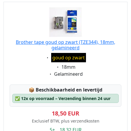
Brother tape goud op zwart (TZE344), 18mm,
gelamineerd
Eigenschaft:
goud op zwart
Eigenschaft:
18mm
Eigenschaft:
Gelamineerd
Lagerstatus:
📦
Beschikbaarheid en levertijd
✅
12x op voorraad – Verzending binnen 24 uur
18,50 EUR
Exclusief BTW, plus verzendkosten
5+ 18.32 EUR