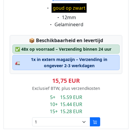
Eigenschaft:
goud op zwart
Eigenschaft:
12mm
Eigenschaft:
Gelamineerd
Lagerstatus:
📦
Beschikbaarheid en levertijd
✅
48x op voorraad – Verzending binnen 24 uur
1x in extern magazijn – Verzending in
🚛
ongeveer 2-3 werkdagen
15,75 EUR
Exclusief BTW, plus verzendkosten
5+ 15.59 EUR
10+ 15.44 EUR
15+ 15.28 EUR