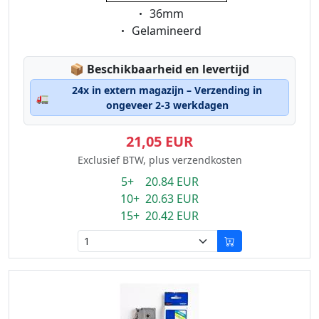
Eigenschaft:
36mm
Eigenschaft:
Gelamineerd
Lagerstatus:
📦
Beschikbaarheid en levertijd
24x in extern magazijn – Verzending in
🚛
ongeveer 2-3 werkdagen
21,05 EUR
Exclusief BTW, plus verzendkosten
5+ 20.84 EUR
10+ 20.63 EUR
15+ 20.42 EUR