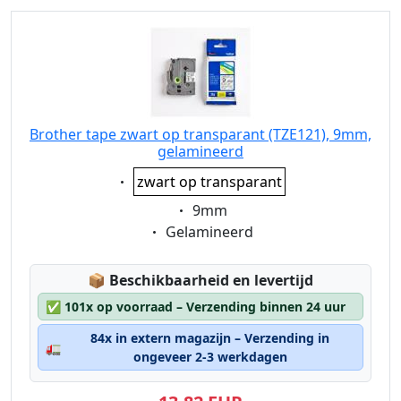
Brother tape zwart op transparant (TZE121), 9mm,
gelamineerd
Eigenschaft:
zwart op transparant
Eigenschaft:
9mm
Eigenschaft:
Gelamineerd
Lagerstatus:
📦
Beschikbaarheid en levertijd
✅
101x op voorraad – Verzending binnen 24 uur
84x in extern magazijn – Verzending in
🚛
ongeveer 2-3 werkdagen