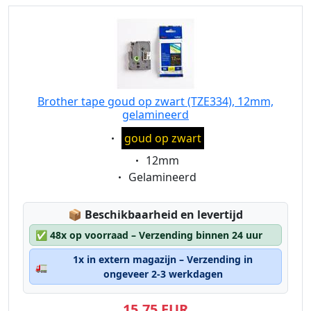
Brother tape goud op zwart (TZE334), 12mm,
gelamineerd
Eigenschaft:
goud op zwart
Eigenschaft:
12mm
Eigenschaft:
Gelamineerd
Lagerstatus:
📦
Beschikbaarheid en levertijd
✅
48x op voorraad – Verzending binnen 24 uur
1x in extern magazijn – Verzending in
🚛
ongeveer 2-3 werkdagen
15,75 EUR