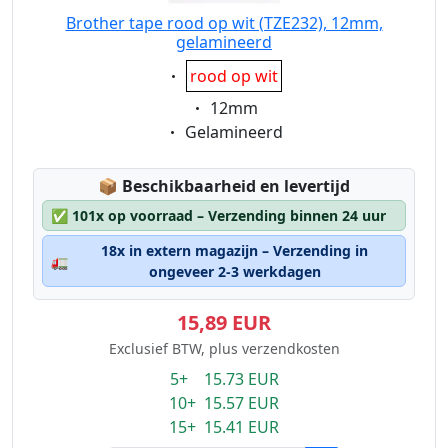
Brother tape rood op wit (TZE232), 12mm,
gelamineerd
Eigenschaft:
rood op wit
Eigenschaft:
12mm
Eigenschaft:
Gelamineerd
Lagerstatus:
📦
Beschikbaarheid en levertijd
✅
101x op voorraad – Verzending binnen 24 uur
18x in extern magazijn – Verzending in
🚛
ongeveer 2-3 werkdagen
15,89 EUR
Exclusief BTW, plus verzendkosten
5+ 15.73 EUR
10+ 15.57 EUR
15+ 15.41 EUR