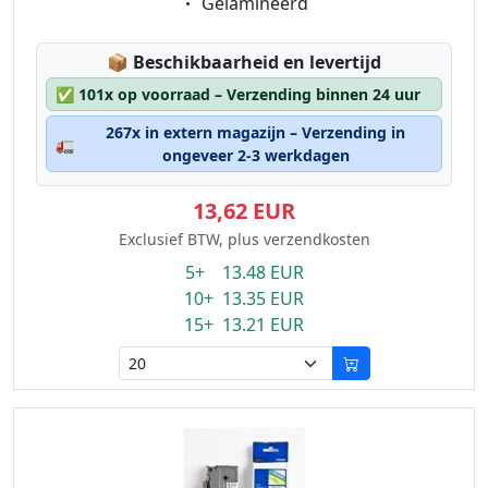
Eigenschaft:
Gelamineerd
Lagerstatus:
📦
Beschikbaarheid en levertijd
✅
101x op voorraad – Verzending binnen 24 uur
267x in extern magazijn – Verzending in
🚛
ongeveer 2-3 werkdagen
13,62 EUR
Exclusief BTW, plus verzendkosten
5+ 13.48 EUR
10+ 13.35 EUR
15+ 13.21 EUR