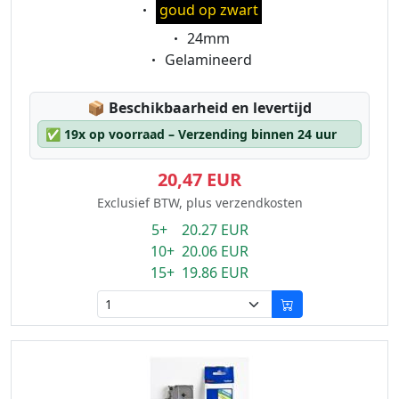
Eigenschaft:
goud op zwart
Eigenschaft:
24mm
Eigenschaft:
Gelamineerd
Lagerstatus:
📦
Beschikbaarheid en levertijd
✅
19x op voorraad – Verzending binnen 24 uur
20,47 EUR
Exclusief BTW, plus verzendkosten
5+ 20.27 EUR
10+ 20.06 EUR
15+ 19.86 EUR