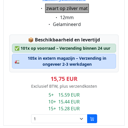
Eigenschaft:
zwart op zilver mat
Eigenschaft:
12mm
Eigenschaft:
Gelamineerd
Lagerstatus:
📦
Beschikbaarheid en levertijd
✅
101x op voorraad – Verzending binnen 24 uur
105x in extern magazijn – Verzending in
🚛
ongeveer 2-3 werkdagen
15,75 EUR
Exclusief BTW, plus verzendkosten
5+ 15.59 EUR
10+ 15.44 EUR
15+ 15.28 EUR