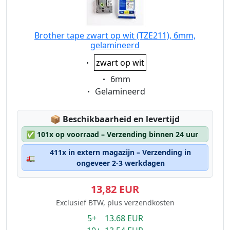
Brother tape zwart op wit (TZE211), 6mm,
gelamineerd
Eigenschaft:
zwart op wit
Eigenschaft:
6mm
Eigenschaft:
Gelamineerd
Lagerstatus:
📦
Beschikbaarheid en levertijd
✅
101x op voorraad – Verzending binnen 24 uur
411x in extern magazijn – Verzending in
🚛
ongeveer 2-3 werkdagen
13,82 EUR
Exclusief BTW, plus verzendkosten
5+ 13.68 EUR