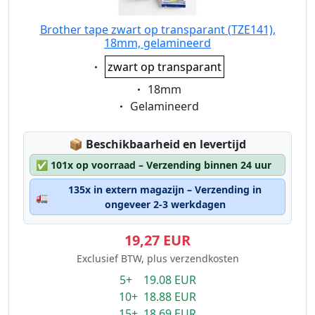
Brother tape zwart op transparant (TZE141),
18mm, gelamineerd
Eigenschaft:
zwart op transparant
Eigenschaft:
18mm
Eigenschaft:
Gelamineerd
Lagerstatus:
📦
Beschikbaarheid en levertijd
✅
101x op voorraad – Verzending binnen 24 uur
135x in extern magazijn – Verzending in
🚛
ongeveer 2-3 werkdagen
19,27 EUR
Exclusief BTW, plus verzendkosten
5+ 19.08 EUR
10+ 18.88 EUR
15+ 18.69 EUR