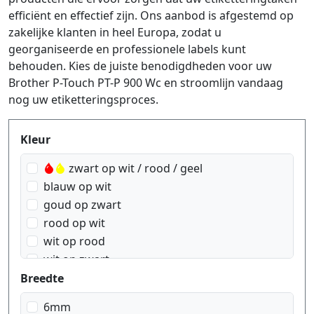
efficiënt en effectief zijn. Ons aanbod is afgestemd op
zakelijke klanten in heel Europa, zodat u
georganiseerde en professionele labels kunt
behouden. Kies de juiste benodigdheden voor uw
Brother P-Touch PT-P 900 Wc en stroomlijn vandaag
nog uw etiketteringsproces.
Produktfilter
Kleur
zwart op wit / rood / geel
blauw op wit
goud op zwart
rood op wit
wit op rood
wit op zwart
zwart op blauw
Breedte
zwart op geel
6mm