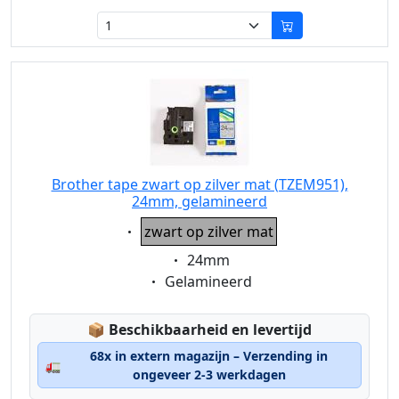
Brother tape zwart op zilver mat (TZEM951),
24mm, gelamineerd
Eigenschaft:
zwart op zilver mat
Eigenschaft:
24mm
Eigenschaft:
Gelamineerd
Lagerstatus:
📦
Beschikbaarheid en levertijd
68x in extern magazijn – Verzending in
🚛
ongeveer 2-3 werkdagen