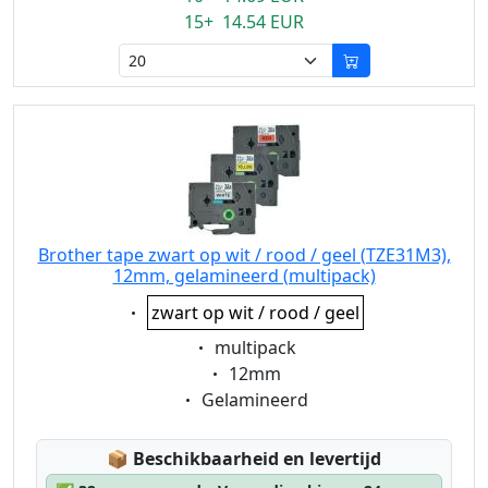
15+ 14.54 EUR
Brother tape zwart op wit / rood / geel (TZE31M3),
12mm, gelamineerd (multipack)
Eigenschaft:
zwart op wit / rood / geel
Eigenschaft:
multipack
Eigenschaft:
12mm
Eigenschaft:
Gelamineerd
Lagerstatus:
📦
Beschikbaarheid en levertijd