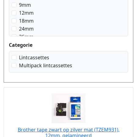
zwart op groen
9mm
zwart op rood
12mm
zwart op signal geel
18mm
zwart op signal oranje
24mm
zwart op transparant
36mm
zwart op transparant matt
Categorie
zwart op wit
zwart op zilver mat
Lintcassettes
Multipack lintcassettes
Brother tape zwart op zilver mat (TZEM931),
12mm, gelamineerd