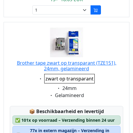
Brother tape zwart op transparant (TZE151),
24mm, gelamineerd
Eigenschaft:
zwart op transparant
Eigenschaft:
24mm
Eigenschaft:
Gelamineerd
Lagerstatus:
📦
Beschikbaarheid en levertijd
✅
101x op voorraad – Verzending binnen 24 uur
77x in extern magazijn – Verzending in