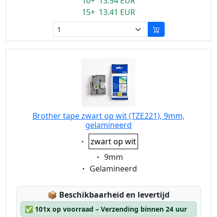
10+ 13.54 EUR
15+ 13.41 EUR
Brother tape zwart op wit (TZE221), 9mm,
gelamineerd
Eigenschaft:
zwart op wit
Eigenschaft:
9mm
Eigenschaft:
Gelamineerd
Lagerstatus:
📦
Beschikbaarheid en levertijd
✅
101x op voorraad – Verzending binnen 24 uur