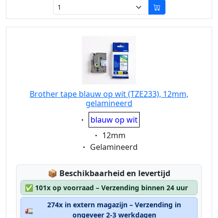
Brother tape blauw op wit (TZE233), 12mm,
gelamineerd
Eigenschaft:
blauw op wit
Eigenschaft:
12mm
Eigenschaft:
Gelamineerd
Lagerstatus:
📦
Beschikbaarheid en levertijd
✅
101x op voorraad – Verzending binnen 24 uur
274x in extern magazijn – Verzending in
🚛
ongeveer 2-3 werkdagen