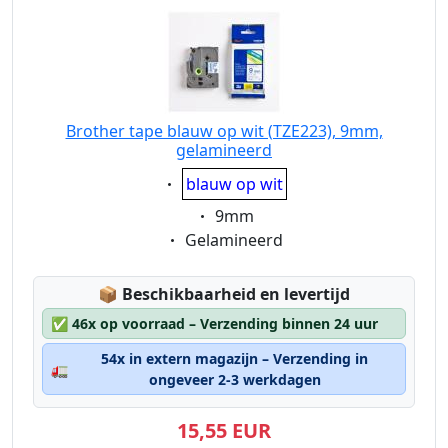
Brother tape blauw op wit (TZE223), 9mm,
gelamineerd
Eigenschaft:
blauw op wit
Eigenschaft:
9mm
Eigenschaft:
Gelamineerd
Lagerstatus:
📦
Beschikbaarheid en levertijd
✅
46x op voorraad – Verzending binnen 24 uur
54x in extern magazijn – Verzending in
🚛
ongeveer 2-3 werkdagen
15,55 EUR