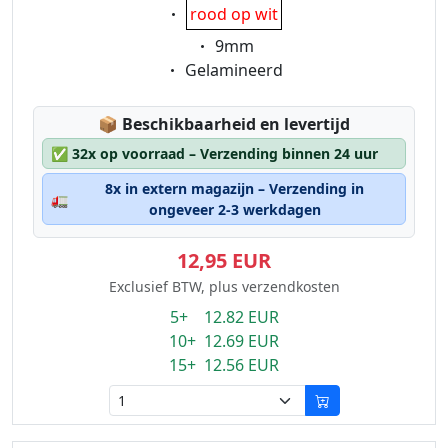
Eigenschaft:
rood op wit
Eigenschaft:
9mm
Eigenschaft:
Gelamineerd
Lagerstatus:
📦
Beschikbaarheid en levertijd
✅
32x op voorraad – Verzending binnen 24 uur
8x in extern magazijn – Verzending in
🚛
ongeveer 2-3 werkdagen
12,95 EUR
Exclusief BTW, plus verzendkosten
5+ 12.82 EUR
10+ 12.69 EUR
15+ 12.56 EUR