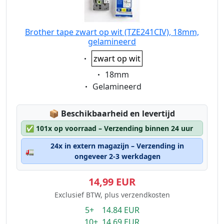
Brother tape zwart op wit (TZE241CIV), 18mm,
gelamineerd
Eigenschaft:
zwart op wit
Eigenschaft:
18mm
Eigenschaft:
Gelamineerd
Lagerstatus:
📦
Beschikbaarheid en levertijd
✅
101x op voorraad – Verzending binnen 24 uur
24x in extern magazijn – Verzending in
🚛
ongeveer 2-3 werkdagen
14,99 EUR
Exclusief BTW, plus verzendkosten
5+ 14.84 EUR
10+ 14.69 EUR