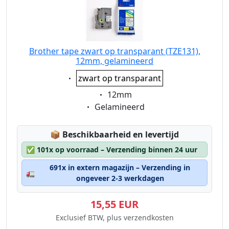
Brother tape zwart op transparant (TZE131),
12mm, gelamineerd
Eigenschaft:
zwart op transparant
Eigenschaft:
12mm
Eigenschaft:
Gelamineerd
Lagerstatus:
📦
Beschikbaarheid en levertijd
✅
101x op voorraad – Verzending binnen 24 uur
691x in extern magazijn – Verzending in
🚛
ongeveer 2-3 werkdagen
15,55 EUR
Exclusief BTW, plus verzendkosten