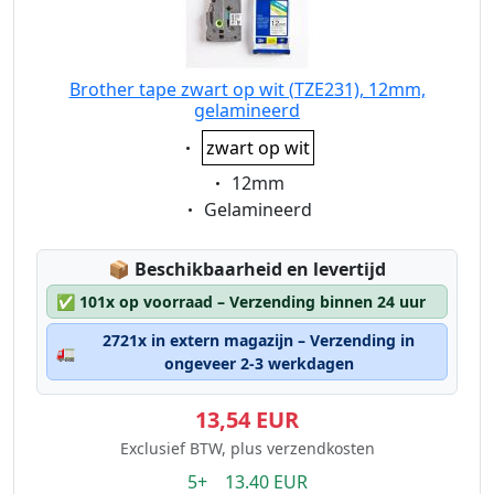
Brother tape zwart op wit (TZE231), 12mm,
gelamineerd
Eigenschaft:
zwart op wit
Eigenschaft:
12mm
Eigenschaft:
Gelamineerd
Lagerstatus:
📦
Beschikbaarheid en levertijd
✅
101x op voorraad – Verzending binnen 24 uur
2721x in extern magazijn – Verzending in
🚛
ongeveer 2-3 werkdagen
13,54 EUR
Exclusief BTW, plus verzendkosten
5+ 13.40 EUR