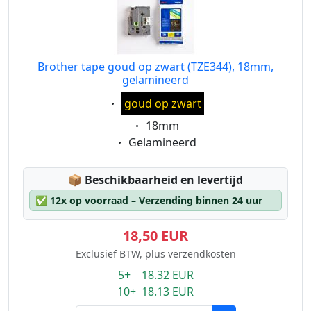
Brother tape goud op zwart (TZE344), 18mm,
gelamineerd
Eigenschaft:
goud op zwart
Eigenschaft:
18mm
Eigenschaft:
Gelamineerd
Lagerstatus:
📦
Beschikbaarheid en levertijd
✅
12x op voorraad – Verzending binnen 24 uur
18,50 EUR
Exclusief BTW, plus verzendkosten
5+ 18.32 EUR
10+ 18.13 EUR