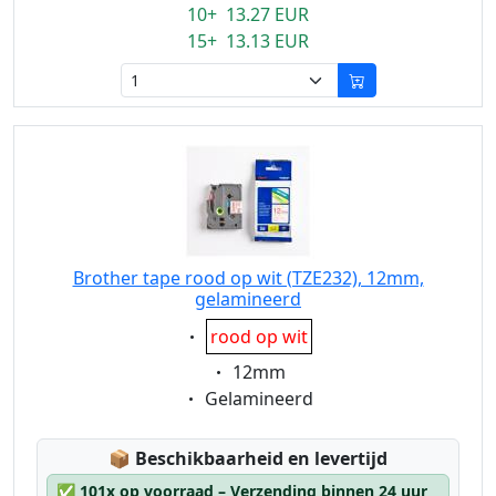
10+ 13.27 EUR
15+ 13.13 EUR
Brother tape rood op wit (TZE232), 12mm,
gelamineerd
Eigenschaft:
rood op wit
Eigenschaft:
12mm
Eigenschaft:
Gelamineerd
Lagerstatus:
📦
Beschikbaarheid en levertijd
✅
101x op voorraad – Verzending binnen 24 uur