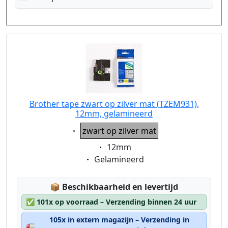
Brother tape zwart op zilver mat (TZEM931),
12mm, gelamineerd
Eigenschaft:
zwart op zilver mat
Eigenschaft:
12mm
Eigenschaft:
Gelamineerd
Lagerstatus:
📦
Beschikbaarheid en levertijd
✅
101x op voorraad – Verzending binnen 24 uur
105x in extern magazijn – Verzending in
🚛