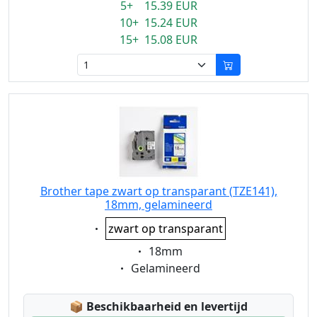
5+ 15.39 EUR
10+ 15.24 EUR
15+ 15.08 EUR
Brother tape zwart op transparant (TZE141),
18mm, gelamineerd
Eigenschaft:
zwart op transparant
Eigenschaft:
18mm
Eigenschaft:
Gelamineerd
Lagerstatus:
📦
Beschikbaarheid en levertijd