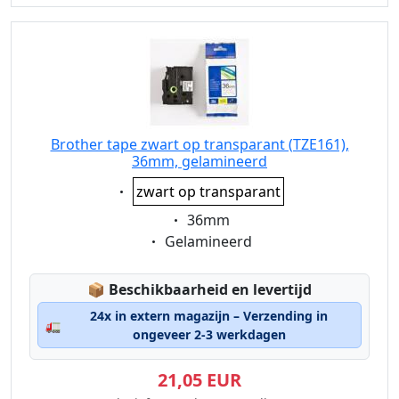
Brother tape zwart op transparant (TZE161),
36mm, gelamineerd
Eigenschaft:
zwart op transparant
Eigenschaft:
36mm
Eigenschaft:
Gelamineerd
Lagerstatus:
📦
Beschikbaarheid en levertijd
24x in extern magazijn – Verzending in
🚛
ongeveer 2-3 werkdagen
21,05 EUR