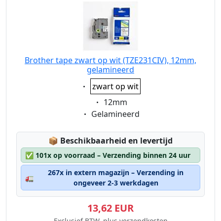
Brother tape zwart op wit (TZE231CIV), 12mm,
gelamineerd
Eigenschaft:
zwart op wit
Eigenschaft:
12mm
Eigenschaft:
Gelamineerd
Lagerstatus:
📦
Beschikbaarheid en levertijd
✅
101x op voorraad – Verzending binnen 24 uur
267x in extern magazijn – Verzending in
🚛
ongeveer 2-3 werkdagen
13,62 EUR
Exclusief BTW, plus verzendkosten