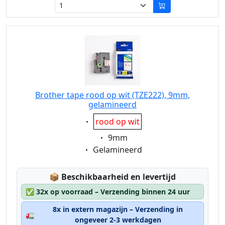
Brother tape rood op wit (TZE222), 9mm,
gelamineerd
Eigenschaft:
rood op wit
Eigenschaft:
9mm
Eigenschaft:
Gelamineerd
Lagerstatus:
📦
Beschikbaarheid en levertijd
✅
32x op voorraad – Verzending binnen 24 uur
8x in extern magazijn – Verzending in
🚛
ongeveer 2-3 werkdagen