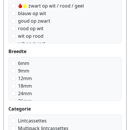
zwart op wit / rood / geel
blauw op wit
goud op zwart
rood op wit
wit op rood
wit op zwart
zwart op blauw
Breedte
zwart op geel
6mm
zwart op groen
9mm
zwart op rood
12mm
zwart op signal geel
18mm
zwart op signal oranje
24mm
zwart op transparant
36mm
zwart op transparant matt
Categorie
zwart op wit
zwart op zilver mat
Lintcassettes
Multipack lintcassettes