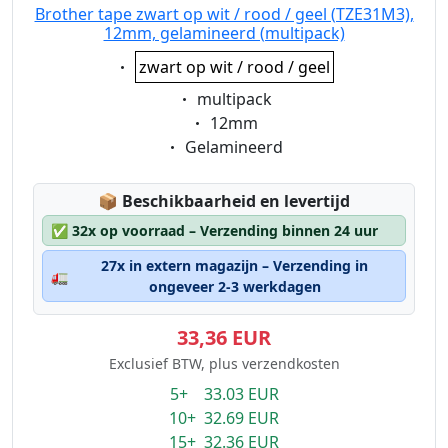
Brother tape zwart op wit / rood / geel (TZE31M3),
12mm, gelamineerd (multipack)
Eigenschaft:
zwart op wit / rood / geel
Eigenschaft:
multipack
Eigenschaft:
12mm
Eigenschaft:
Gelamineerd
Lagerstatus:
📦
Beschikbaarheid en levertijd
✅
32x op voorraad – Verzending binnen 24 uur
27x in extern magazijn – Verzending in
🚛
ongeveer 2-3 werkdagen
33,36 EUR
Exclusief BTW, plus verzendkosten
5+ 33.03 EUR
10+ 32.69 EUR
15+ 32.36 EUR