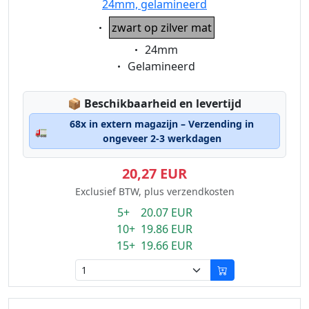
24mm, gelamineerd
Eigenschaft:
zwart op zilver mat
Eigenschaft:
24mm
Eigenschaft:
Gelamineerd
Lagerstatus:
📦
Beschikbaarheid en levertijd
68x in extern magazijn – Verzending in
🚛
ongeveer 2-3 werkdagen
20,27 EUR
Exclusief BTW, plus verzendkosten
5+ 20.07 EUR
10+ 19.86 EUR
15+ 19.66 EUR