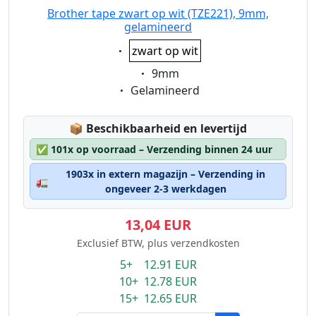
Brother tape zwart op wit (TZE221), 9mm,
gelamineerd
Eigenschaft:
zwart op wit
Eigenschaft:
9mm
Eigenschaft:
Gelamineerd
Lagerstatus:
📦
Beschikbaarheid en levertijd
✅
101x op voorraad – Verzending binnen 24 uur
1903x in extern magazijn – Verzending in
🚛
ongeveer 2-3 werkdagen
13,04 EUR
Exclusief BTW, plus verzendkosten
5+ 12.91 EUR
10+ 12.78 EUR
15+ 12.65 EUR