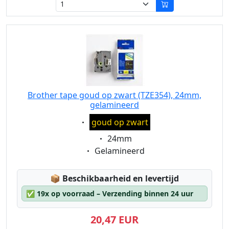
Brother tape goud op zwart (TZE354), 24mm,
gelamineerd
Eigenschaft:
goud op zwart
Eigenschaft:
24mm
Eigenschaft:
Gelamineerd
Lagerstatus:
📦
Beschikbaarheid en levertijd
✅
19x op voorraad – Verzending binnen 24 uur
20,47 EUR