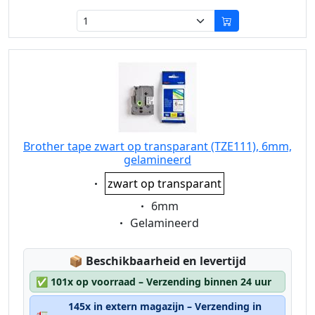
Brother tape zwart op transparant (TZE111), 6mm,
gelamineerd
Eigenschaft:
zwart op transparant
Eigenschaft:
6mm
Eigenschaft:
Gelamineerd
Lagerstatus:
📦
Beschikbaarheid en levertijd
✅
101x op voorraad – Verzending binnen 24 uur
145x in extern magazijn – Verzending in
🚛