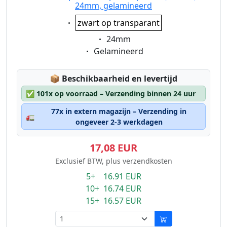
24mm, gelamineerd
Eigenschaft:
zwart op transparant
Eigenschaft:
24mm
Eigenschaft:
Gelamineerd
Lagerstatus:
📦
Beschikbaarheid en levertijd
✅
101x op voorraad – Verzending binnen 24 uur
77x in extern magazijn – Verzending in
🚛
ongeveer 2-3 werkdagen
17,08 EUR
Exclusief BTW, plus verzendkosten
5+ 16.91 EUR
10+ 16.74 EUR
15+ 16.57 EUR