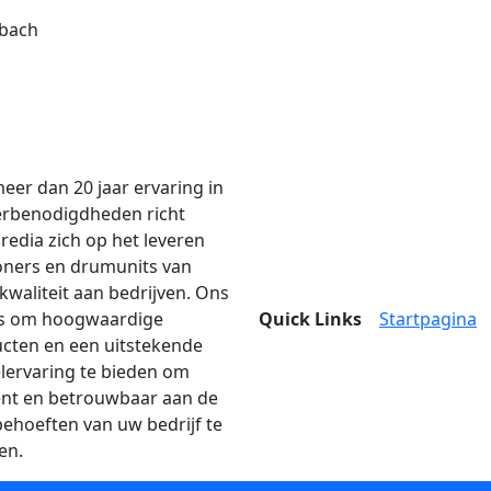
dbach
eer dan 20 jaar ervaring in
erbenodigdheden richt
edia zich op het leveren
oners en drumunits van
kwaliteit aan bedrijven. Ons
is om hoogwaardige
Quick Links
Startpagina
cten en een uitstekende
lervaring te bieden om
iënt en betrouwbaar aan de
behoeften van uw bedrijf te
en.