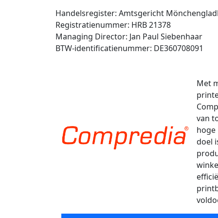
Handelsregister: Amtsgericht Mönchengla
Registratienummer: HRB 21378
Managing Director: Jan Paul Siebenhaar
BTW-identificatienummer: DE360708091
Met m
print
Compr
van t
hoge 
doel 
produ
winke
effic
print
voldo