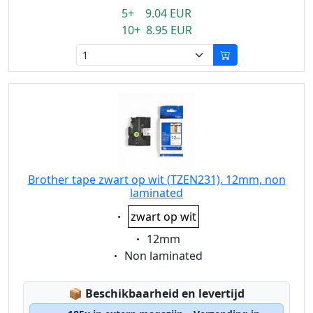
5+ 9.04 EUR
10+ 8.95 EUR
Brother tape zwart op wit (TZEN231), 12mm, non
laminated
Eigenschaft:
zwart op wit
Eigenschaft:
12mm
Eigenschaft:
Non laminated
Lagerstatus:
📦
Beschikbaarheid en levertijd