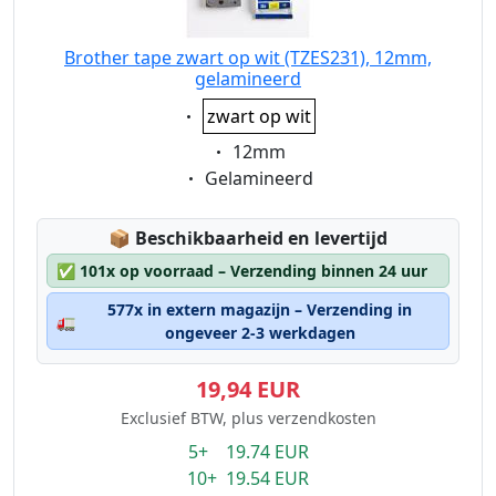
Brother tape zwart op wit (TZES231), 12mm,
gelamineerd
Eigenschaft:
zwart op wit
Eigenschaft:
12mm
Eigenschaft:
Gelamineerd
Lagerstatus:
📦
Beschikbaarheid en levertijd
✅
101x op voorraad – Verzending binnen 24 uur
577x in extern magazijn – Verzending in
🚛
ongeveer 2-3 werkdagen
19,94 EUR
Exclusief BTW, plus verzendkosten
5+ 19.74 EUR
10+ 19.54 EUR