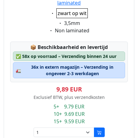
laminated
Eigenschaft:
zwart op wit
Eigenschaft:
3,5mm
Eigenschaft:
Non laminated
Lagerstatus:
📦
Beschikbaarheid en levertijd
✅
58x op voorraad – Verzending binnen 24 uur
36x in extern magazijn – Verzending in
🚛
ongeveer 2-3 werkdagen
9,89 EUR
Exclusief BTW, plus verzendkosten
5+ 9.79 EUR
10+ 9.69 EUR
15+ 9.59 EUR