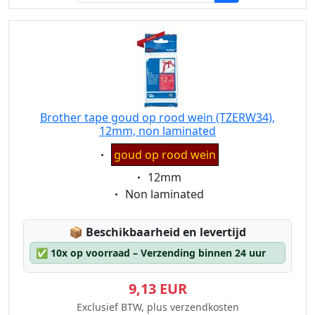
Brother tape goud op rood wein (TZERW34),
12mm, non laminated
Eigenschaft:
goud op rood wein
Eigenschaft:
12mm
Eigenschaft:
Non laminated
Lagerstatus:
📦
Beschikbaarheid en levertijd
✅
10x op voorraad – Verzending binnen 24 uur
9,13 EUR
Exclusief BTW, plus verzendkosten