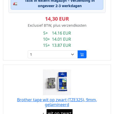
185x in extern magazijn – Verzending in
🚛
ongeveer 2-3 werkdagen
14,30 EUR
Exclusief BTW, plus verzendkosten
5+ 14.16 EUR
10+ 14.01 EUR
15+ 13.87 EUR
Brother tape wit op zwart (TZE325), 9mm,
gelamineerd
Eigenschaft:
wit op zwart