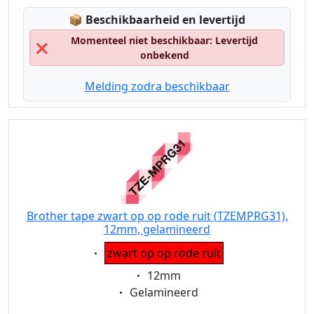
Lagerstatus:
📦
Beschikbaarheid en levertijd
Momenteel niet beschikbaar: Levertijd
❌
onbekend
Melding zodra beschikbaar
Brother tape zwart op op rode ruit (TZEMPRG31),
12mm, gelamineerd
Eigenschaft:
zwart op op rode ruit
Eigenschaft:
12mm
Eigenschaft:
Gelamineerd