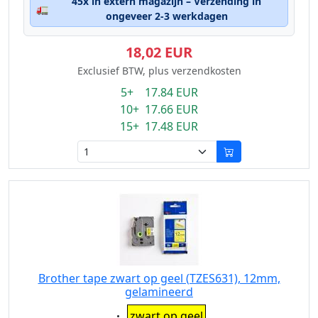
45x in extern magazijn – Verzending in
🚛
ongeveer 2-3 werkdagen
18,02 EUR
Exclusief BTW, plus verzendkosten
5+ 17.84 EUR
10+ 17.66 EUR
15+ 17.48 EUR
Brother tape zwart op geel (TZES631), 12mm,
gelamineerd
Eigenschaft:
zwart op geel