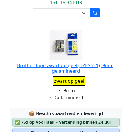
15+ 19.34 EUR
Brother tape zwart op geel (TZES621), 9mm,
gelamineerd
Eigenschaft:
zwart op geel
Eigenschaft:
9mm
Eigenschaft:
Gelamineerd
Lagerstatus:
📦
Beschikbaarheid en levertijd
✅
75x op voorraad – Verzending binnen 24 uur