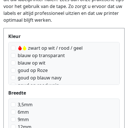
voor het gebruik van de tape. Zo zorgt u ervoor dat uw
labels er altijd professioneel uitzien en dat uw printer
optimaal blijft werken.
Produktfilter
Kleur
zwart op wit / rood / geel
blauw op transparant
blauw op wit
goud op Roze
goud op blauw navy
goud op rood wein
goud op wit
Breedte
goud op zwart
3,5mm
rood op transparant
6mm
rood op wit
9mm
wit op blauw
12mm