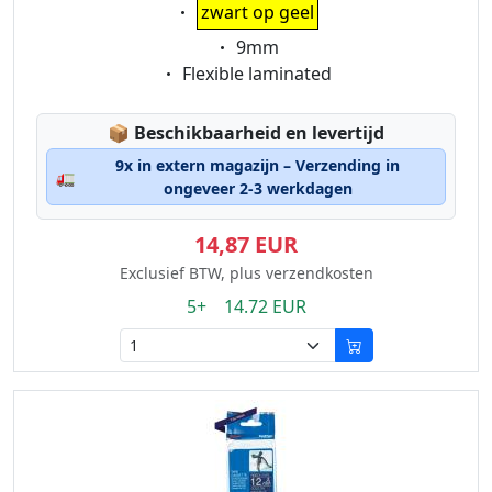
Eigenschaft:
zwart op geel
Eigenschaft:
9mm
Eigenschaft:
Flexible laminated
Lagerstatus:
📦
Beschikbaarheid en levertijd
9x in extern magazijn – Verzending in
🚛
ongeveer 2-3 werkdagen
14,87 EUR
Exclusief BTW, plus verzendkosten
5+ 14.72 EUR