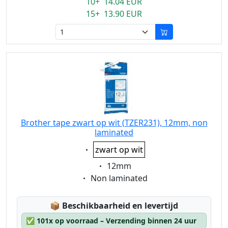
10+ 14.04 EUR
15+ 13.90 EUR
Brother tape zwart op wit (TZER231), 12mm, non
laminated
Eigenschaft:
zwart op wit
Eigenschaft:
12mm
Eigenschaft:
Non laminated
Lagerstatus:
📦
Beschikbaarheid en levertijd
✅
101x op voorraad – Verzending binnen 24 uur