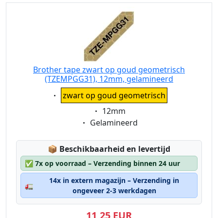
Brother tape zwart op goud geometrisch
(TZEMPGG31), 12mm, gelamineerd
Eigenschaft:
zwart op goud geometrisch
Eigenschaft:
12mm
Eigenschaft:
Gelamineerd
Lagerstatus:
📦
Beschikbaarheid en levertijd
✅
7x op voorraad – Verzending binnen 24 uur
14x in extern magazijn – Verzending in
🚛
ongeveer 2-3 werkdagen
11,25 EUR