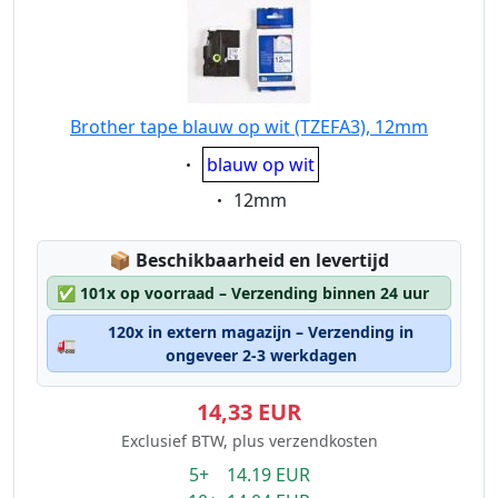
Brother tape blauw op wit (TZEFA3), 12mm
Eigenschaft:
blauw op wit
Eigenschaft:
12mm
Lagerstatus:
📦
Beschikbaarheid en levertijd
✅
101x op voorraad – Verzending binnen 24 uur
120x in extern magazijn – Verzending in
🚛
ongeveer 2-3 werkdagen
14,33 EUR
Exclusief BTW, plus verzendkosten
5+ 14.19 EUR