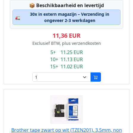
Lagerstatus:
📦
Beschikbaarheid en levertijd
30x in extern magazijn – Verzending in
🚛
ongeveer 2-3 werkdagen
11,36 EUR
Exclusief BTW, plus verzendkosten
5+ 11.25 EUR
10+ 11.13 EUR
15+ 11.02 EUR
Brother tape zwart op wit (TZEN201), 3,5mm, non