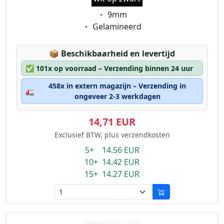
Eigenschaft:
9mm
Eigenschaft:
Gelamineerd
Lagerstatus:
📦
Beschikbaarheid en levertijd
✅
101x op voorraad – Verzending binnen 24 uur
458x in extern magazijn – Verzending in
🚛
ongeveer 2-3 werkdagen
14,71 EUR
Exclusief BTW, plus verzendkosten
5+ 14.56 EUR
10+ 14.42 EUR
15+ 14.27 EUR