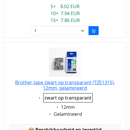
5+ 8.02 EUR
10+ 7.94 EUR
15+ 7.86 EUR
Brother tape zwart op transparant (TZE131S),
12mm, gelamineerd
Eigenschaft:
zwart op transparant
Eigenschaft:
12mm
Eigenschaft:
Gelamineerd
Lagerstatus:
📦
Beschikbaarheid en levertijd