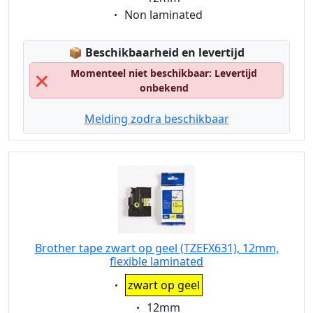
Eigenschaft:
Non laminated
Lagerstatus:
📦
Beschikbaarheid en levertijd
Momenteel niet beschikbaar: Levertijd
❌
onbekend
Melding zodra beschikbaar
Brother tape zwart op geel (TZEFX631), 12mm,
flexible laminated
Eigenschaft:
zwart op geel
Eigenschaft:
12mm