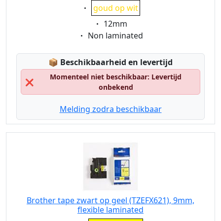
Eigenschaft:
goud op wit
Eigenschaft:
12mm
Eigenschaft:
Non laminated
Lagerstatus:
📦
Beschikbaarheid en levertijd
Momenteel niet beschikbaar: Levertijd
❌
onbekend
Melding zodra beschikbaar
Brother tape zwart op geel (TZEFX621), 9mm,
flexible laminated