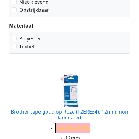
Niet-klevend
Opstrijkbaar
Materiaal
Polyester
Textiel
Brother tape goud op Roze (TZERE34), 12mm, non
laminated
Eigenschaft:
goud op Roze
Eigenschaft:
12mm