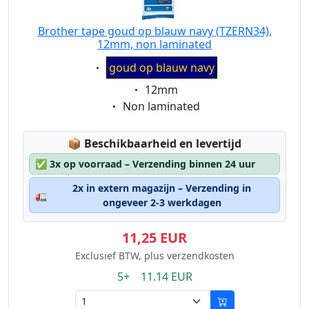
Brother tape goud op blauw navy (TZERN34),
12mm, non laminated
Eigenschaft:
goud op blauw navy
Eigenschaft:
12mm
Eigenschaft:
Non laminated
Lagerstatus:
📦
Beschikbaarheid en levertijd
✅
3x op voorraad – Verzending binnen 24 uur
2x in extern magazijn – Verzending in
🚛
ongeveer 2-3 werkdagen
11,25 EUR
Exclusief BTW, plus verzendkosten
5+ 11.14 EUR