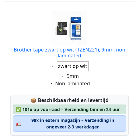
Brother tape zwart op wit (TZEN221), 9mm, non
laminated
Eigenschaft:
zwart op wit
Eigenschaft:
9mm
Eigenschaft:
Non laminated
Lagerstatus:
📦
Beschikbaarheid en levertijd
✅
101x op voorraad – Verzending binnen 24 uur
98x in extern magazijn – Verzending in
🚛
ongeveer 2-3 werkdagen