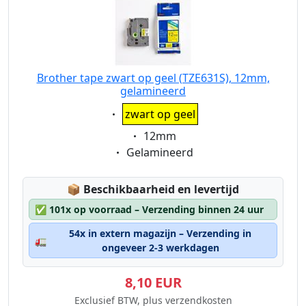
Brother tape zwart op geel (TZE631S), 12mm,
gelamineerd
Eigenschaft:
zwart op geel
Eigenschaft:
12mm
Eigenschaft:
Gelamineerd
Lagerstatus:
📦
Beschikbaarheid en levertijd
✅
101x op voorraad – Verzending binnen 24 uur
54x in extern magazijn – Verzending in
🚛
ongeveer 2-3 werkdagen
8,10 EUR
Exclusief BTW, plus verzendkosten