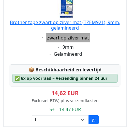
Brother tape zwart op zilver mat (TZEM921), 9mm,
gelamineerd
Eigenschaft:
zwart op zilver mat
Eigenschaft:
9mm
Eigenschaft:
Gelamineerd
Lagerstatus:
📦
Beschikbaarheid en levertijd
✅
6x op voorraad – Verzending binnen 24 uur
14,62 EUR
Exclusief BTW, plus verzendkosten
5+ 14.47 EUR