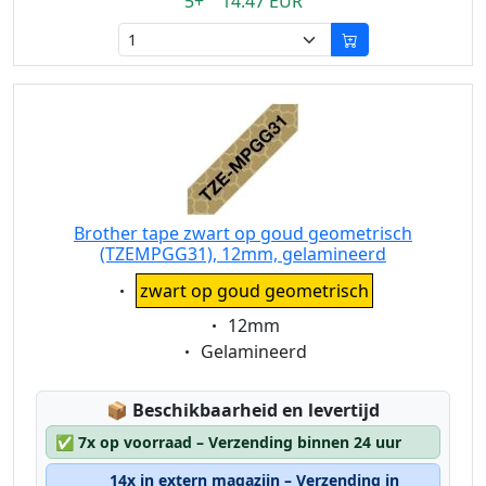
5+ 14.47 EUR
Brother tape zwart op goud geometrisch
(TZEMPGG31), 12mm, gelamineerd
Eigenschaft:
zwart op goud geometrisch
Eigenschaft:
12mm
Eigenschaft:
Gelamineerd
Lagerstatus:
📦
Beschikbaarheid en levertijd
✅
7x op voorraad – Verzending binnen 24 uur
14x in extern magazijn – Verzending in