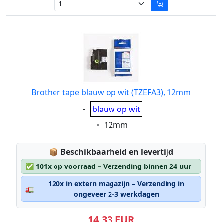
Brother tape blauw op wit (TZEFA3), 12mm
Eigenschaft:
blauw op wit
Eigenschaft:
12mm
Lagerstatus:
📦
Beschikbaarheid en levertijd
✅
101x op voorraad – Verzending binnen 24 uur
120x in extern magazijn – Verzending in
🚛
ongeveer 2-3 werkdagen
14,33 EUR