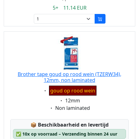
5+ 11.14 EUR
Brother tape goud op rood wein (TZERW34),
12mm, non laminated
Eigenschaft:
goud op rood wein
Eigenschaft:
12mm
Eigenschaft:
Non laminated
Lagerstatus:
📦
Beschikbaarheid en levertijd
✅
10x op voorraad – Verzending binnen 24 uur