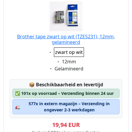
Brother tape zwart op wit (TZES231), 12mm,
gelamineerd
Eigenschaft:
zwart op wit
Eigenschaft:
12mm
Eigenschaft:
Gelamineerd
Lagerstatus:
📦
Beschikbaarheid en levertijd
✅
101x op voorraad – Verzending binnen 24 uur
577x in extern magazijn – Verzending in
🚛
ongeveer 2-3 werkdagen
19,94 EUR