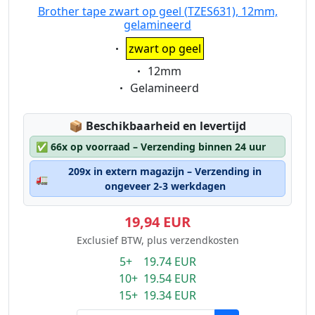
Brother tape zwart op geel (TZES631), 12mm,
gelamineerd
Eigenschaft:
zwart op geel
Eigenschaft:
12mm
Eigenschaft:
Gelamineerd
Lagerstatus:
📦
Beschikbaarheid en levertijd
✅
66x op voorraad – Verzending binnen 24 uur
209x in extern magazijn – Verzending in
🚛
ongeveer 2-3 werkdagen
19,94 EUR
Exclusief BTW, plus verzendkosten
5+ 19.74 EUR
10+ 19.54 EUR
15+ 19.34 EUR