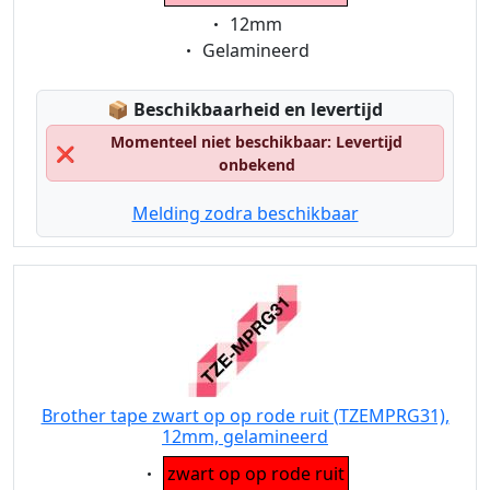
Eigenschaft:
12mm
Eigenschaft:
Gelamineerd
Lagerstatus:
📦
Beschikbaarheid en levertijd
Momenteel niet beschikbaar: Levertijd
❌
onbekend
Melding zodra beschikbaar
Brother tape zwart op op rode ruit (TZEMPRG31),
12mm, gelamineerd
Eigenschaft:
zwart op op rode ruit