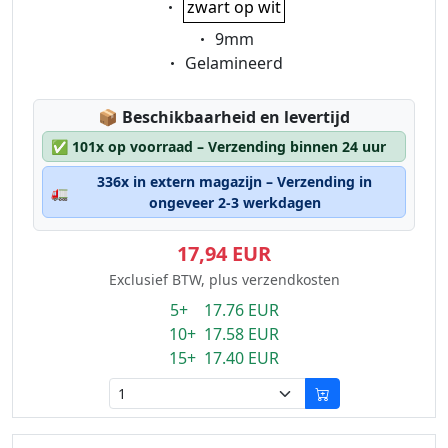
zwart op wit
Eigenschaft:
9mm
Eigenschaft:
Gelamineerd
Lagerstatus:
📦
Beschikbaarheid en levertijd
✅
101x op voorraad – Verzending binnen 24 uur
336x in extern magazijn – Verzending in
🚛
ongeveer 2-3 werkdagen
17,94 EUR
Exclusief BTW, plus verzendkosten
5+ 17.76 EUR
10+ 17.58 EUR
15+ 17.40 EUR