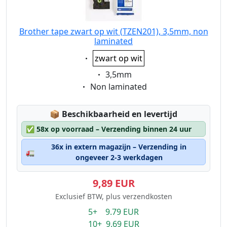
Brother tape zwart op wit (TZEN201), 3,5mm, non
laminated
Eigenschaft:
zwart op wit
Eigenschaft:
3,5mm
Eigenschaft:
Non laminated
Lagerstatus:
📦
Beschikbaarheid en levertijd
✅
58x op voorraad – Verzending binnen 24 uur
36x in extern magazijn – Verzending in
🚛
ongeveer 2-3 werkdagen
9,89 EUR
Exclusief BTW, plus verzendkosten
5+ 9.79 EUR
10+ 9.69 EUR