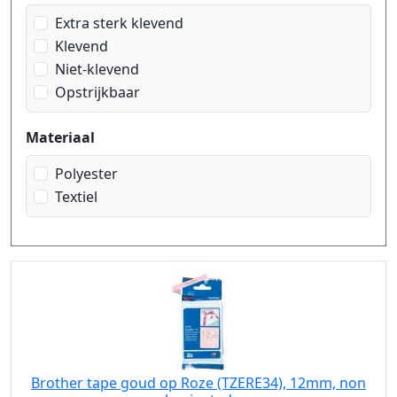
zwart op zilver kant patroon
Extra sterk klevend
zwart op zilver mat
Klevend
Niet-klevend
Opstrijkbaar
Materiaal
Polyester
Textiel
Brother tape goud op Roze (TZERE34), 12mm, non