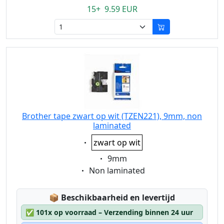
15+ 9.59 EUR
Brother tape zwart op wit (TZEN221), 9mm, non
laminated
Eigenschaft:
zwart op wit
Eigenschaft:
9mm
Eigenschaft:
Non laminated
Lagerstatus:
📦
Beschikbaarheid en levertijd
✅
101x op voorraad – Verzending binnen 24 uur