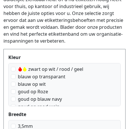
voor thuis, op kantoor of industrieel gebruik, wij
hebben de juiste opties voor u. Onze selectie zorgt
ervoor dat aan uw etiketteringsbehoeften met precisie
en gemak wordt voldaan. Blader door onze producten
en vind het perfecte etikettenband om uw organisatie-
inspanningen te verbeteren.
Produktfilter
Kleur
zwart op wit / rood / geel
blauw op transparant
blauw op wit
goud op Roze
goud op blauw navy
goud op rood wein
goud op wit
Breedte
goud op zwart
3,5mm