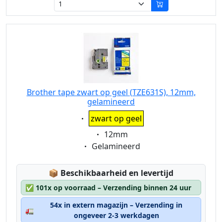
Brother tape zwart op geel (TZE631S), 12mm,
gelamineerd
Eigenschaft:
zwart op geel
Eigenschaft:
12mm
Eigenschaft:
Gelamineerd
Lagerstatus:
📦
Beschikbaarheid en levertijd
✅
101x op voorraad – Verzending binnen 24 uur
54x in extern magazijn – Verzending in
🚛
ongeveer 2-3 werkdagen