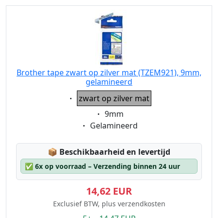
Brother tape zwart op zilver mat (TZEM921), 9mm,
gelamineerd
Eigenschaft:
zwart op zilver mat
Eigenschaft:
9mm
Eigenschaft:
Gelamineerd
Lagerstatus:
📦
Beschikbaarheid en levertijd
✅
6x op voorraad – Verzending binnen 24 uur
14,62 EUR
Exclusief BTW, plus verzendkosten