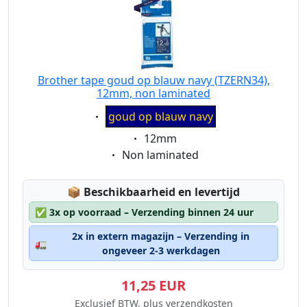
Brother tape goud op blauw navy (TZERN34),
12mm, non laminated
Eigenschaft:
goud op blauw navy
Eigenschaft:
12mm
Eigenschaft:
Non laminated
Lagerstatus:
📦
Beschikbaarheid en levertijd
✅
3x op voorraad – Verzending binnen 24 uur
2x in extern magazijn – Verzending in
🚛
ongeveer 2-3 werkdagen
11,25 EUR
Exclusief BTW, plus verzendkosten