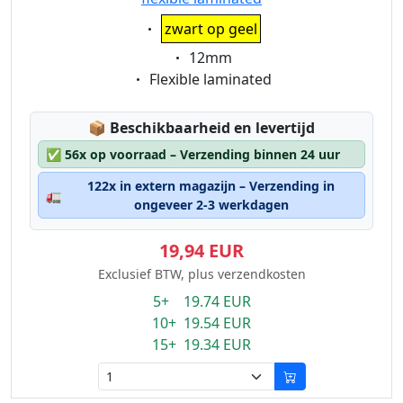
Eigenschaft:
zwart op geel
Eigenschaft:
12mm
Eigenschaft:
Flexible laminated
Lagerstatus:
📦
Beschikbaarheid en levertijd
✅
56x op voorraad – Verzending binnen 24 uur
122x in extern magazijn – Verzending in
🚛
ongeveer 2-3 werkdagen
19,94 EUR
Exclusief BTW, plus verzendkosten
5+ 19.74 EUR
10+ 19.54 EUR
15+ 19.34 EUR