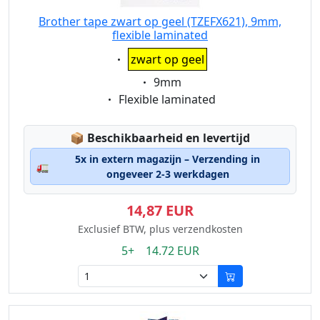
Brother tape zwart op geel (TZEFX621), 9mm,
flexible laminated
Eigenschaft:
zwart op geel
Eigenschaft:
9mm
Eigenschaft:
Flexible laminated
Lagerstatus:
📦
Beschikbaarheid en levertijd
5x in extern magazijn – Verzending in
🚛
ongeveer 2-3 werkdagen
14,87 EUR
Exclusief BTW, plus verzendkosten
5+ 14.72 EUR