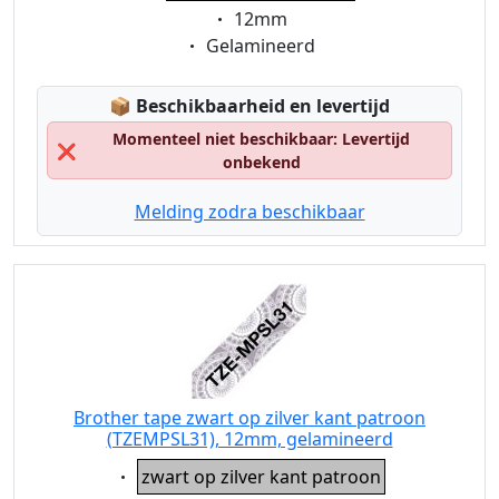
Eigenschaft:
12mm
Eigenschaft:
Gelamineerd
Lagerstatus:
📦
Beschikbaarheid en levertijd
Momenteel niet beschikbaar: Levertijd
❌
onbekend
Melding zodra beschikbaar
Brother tape zwart op zilver kant patroon
(TZEMPSL31), 12mm, gelamineerd
Eigenschaft:
zwart op zilver kant patroon