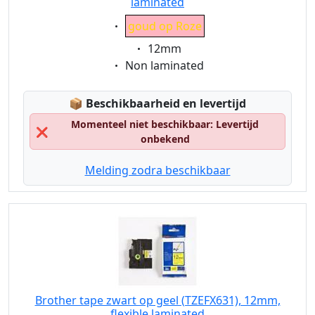
laminated
Eigenschaft:
goud op Roze
Eigenschaft:
12mm
Eigenschaft:
Non laminated
Lagerstatus:
📦
Beschikbaarheid en levertijd
Momenteel niet beschikbaar: Levertijd
❌
onbekend
Melding zodra beschikbaar
Brother tape zwart op geel (TZEFX631), 12mm,
flexible laminated