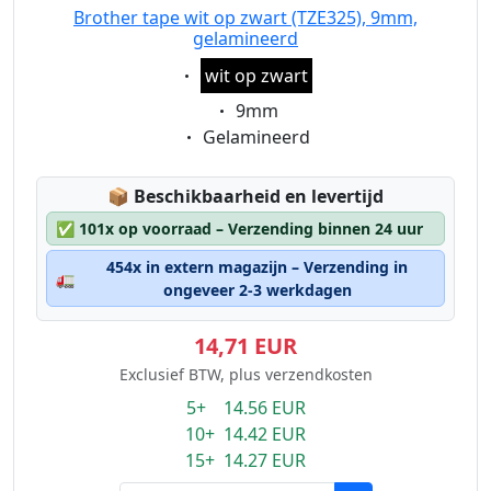
Brother tape wit op zwart (TZE325), 9mm,
gelamineerd
Eigenschaft:
wit op zwart
Eigenschaft:
9mm
Eigenschaft:
Gelamineerd
Lagerstatus:
📦
Beschikbaarheid en levertijd
✅
101x op voorraad – Verzending binnen 24 uur
454x in extern magazijn – Verzending in
🚛
ongeveer 2-3 werkdagen
14,71 EUR
Exclusief BTW, plus verzendkosten
5+ 14.56 EUR
10+ 14.42 EUR
15+ 14.27 EUR