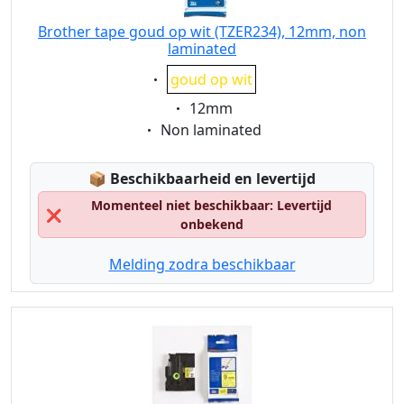
Brother tape goud op wit (TZER234), 12mm, non
laminated
Eigenschaft:
goud op wit
Eigenschaft:
12mm
Eigenschaft:
Non laminated
Lagerstatus:
📦
Beschikbaarheid en levertijd
Momenteel niet beschikbaar: Levertijd
❌
onbekend
Melding zodra beschikbaar