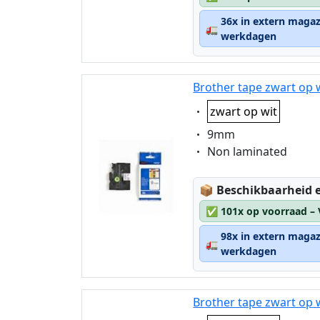
36x in extern magaz
🚛
werkdagen
Brother tape zwart op 
Eigenschaft:
zwart op wit
Eigenschaft:
9mm
Eigenschaft:
Non laminated
Lagerstatus:
📦
Beschikbaarheid e
✅
101x op voorraad –
98x in extern magaz
🚛
werkdagen
Brother tape zwart op 