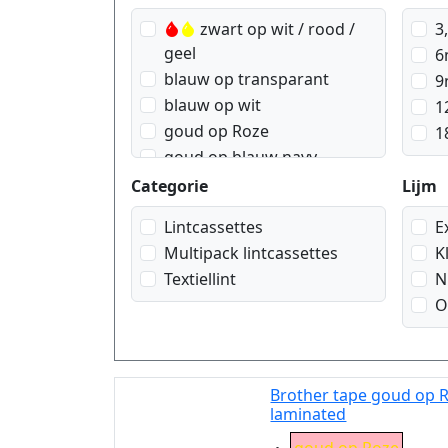
zwart op wit / rood /
3
geel
6
blauw op transparant
9
blauw op wit
1
goud op Roze
1
goud op blauw navy
goud op rood wein
Categorie
Lijm
goud op wit
Lintcassettes
E
goud op zwart
Multipack lintcassettes
K
rood op transparant
Textiellint
N
rood op wit
O
wit op blauw
wit op rood
wit op transparant
wit op zwart
Brother tape goud op 
laminated
zwart op blauw
Eigenschaft:
zwart op geel