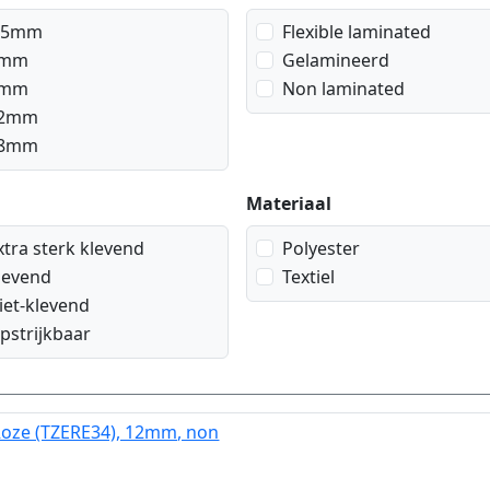
,5mm
Flexible laminated
mm
Gelamineerd
mm
Non laminated
2mm
8mm
Materiaal
xtra sterk klevend
Polyester
levend
Textiel
iet-klevend
pstrijkbaar
Roze (TZERE34), 12mm, non