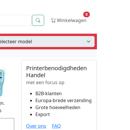
0
Zoeken
Winkelwagen
Printerbenodigdheden
Handel
met een focus op
B2B-klanten
Europa-brede verzending
jn.
Grote hoeveelheden
.
Export
Over ons
FAQ