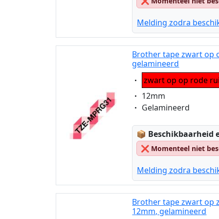
❌
Momenteel niet bes
Melding zodra beschi
Brother tape zwart op
gelamineerd
Eigenschaft:
zwart op op rode ru
Eigenschaft:
12mm
Eigenschaft:
Gelamineerd
Lagerstatus:
📦
Beschikbaarheid e
❌
Momenteel niet bes
Melding zodra beschi
Brother tape zwart op 
12mm, gelamineerd