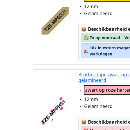
Eigenschaft:
12mm
Eigenschaft:
Gelamineerd
Lagerstatus:
📦
Beschikbaarheid e
✅
7x op voorraad – Ve
10x in extern magaz
🚛
werkdagen
Brother tape zwart op
gelamineerd
Eigenschaft:
zwart op roze harte
Eigenschaft:
12mm
Eigenschaft:
Gelamineerd
Lagerstatus:
📦
Beschikbaarheid e