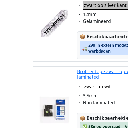
Eigenschaft:
zwart op zilver kan
Eigenschaft:
12mm
Eigenschaft:
Gelamineerd
Lagerstatus:
📦
Beschikbaarheid e
29x in extern magaz
🚛
werkdagen
Brother tape zwart op 
laminated
Eigenschaft:
zwart op wit
Eigenschaft:
3,5mm
Eigenschaft:
Non laminated
Lagerstatus:
📦
Beschikbaarheid e
✅
58x op voorraad – V