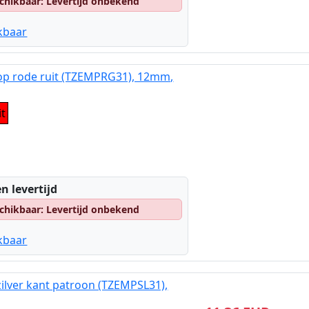
chikbaar: Levertijd onbekend
kbaar
 op rode ruit (TZEMPRG31), 12mm,
it
n levertijd
chikbaar: Levertijd onbekend
kbaar
zilver kant patroon (TZEMPSL31),