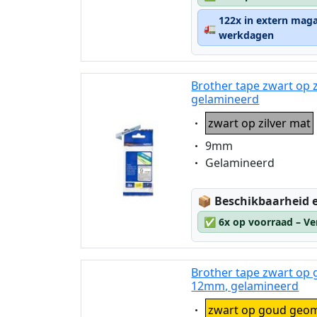
122x in extern maga
🚛
werkdagen
Brother tape zwart op 
gelamineerd
Eigenschaft:
zwart op zilver mat
Eigenschaft:
9mm
Eigenschaft:
Gelamineerd
Lagerstatus:
📦
Beschikbaarheid e
✅
6x op voorraad – Ve
Brother tape zwart op
12mm, gelamineerd
Eigenschaft:
zwart op goud geom