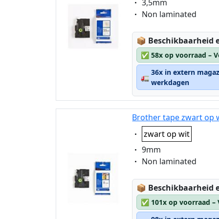
Eigenschaft:
3,5mm
Eigenschaft:
Non laminated
Lagerstatus:
📦
Beschikbaarheid e
✅
58x op voorraad – V
36x in extern magaz
🚛
werkdagen
Brother tape zwart op 
Eigenschaft:
zwart op wit
Eigenschaft:
9mm
Eigenschaft:
Non laminated
Lagerstatus:
📦
Beschikbaarheid e
✅
101x op voorraad –