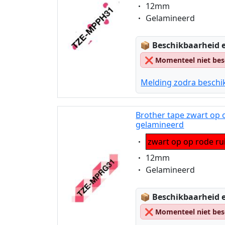
Eigenschaft:
12mm
Eigenschaft:
Gelamineerd
Lagerstatus:
📦
Beschikbaarheid e
❌
Momenteel niet bes
Melding zodra beschi
Brother tape zwart op
gelamineerd
Eigenschaft:
zwart op op rode ru
Eigenschaft:
12mm
Eigenschaft:
Gelamineerd
Lagerstatus:
📦
Beschikbaarheid e
❌
Momenteel niet bes