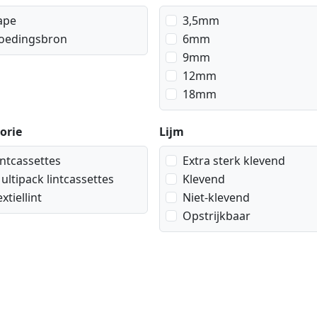
ape
3,5mm
oedingsbron
6mm
9mm
12mm
18mm
orie
Lijm
intcassettes
Extra sterk klevend
ultipack lintcassettes
Klevend
extiellint
Niet-klevend
Opstrijkbaar