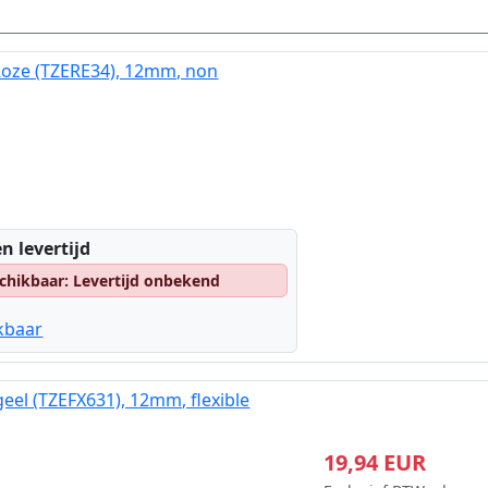
Roze (TZERE34), 12mm, non
n levertijd
chikbaar: Levertijd onbekend
kbaar
eel (TZEFX631), 12mm, flexible
19,94 EUR