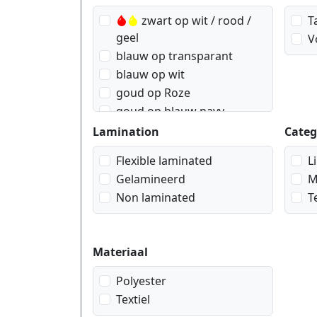
zwart op wit / rood /
T
geel
V
blauw op transparant
blauw op wit
goud op Roze
goud op blauw navy
goud op rood wein
Lamination
Categ
goud op wit
Flexible laminated
L
goud op zwart
Gelamineerd
M
rood op transparant
Non laminated
T
rood op wit
wit op blauw
wit op rood
Materiaal
wit op transparant
wit op zwart
Polyester
zwart op blauw
Textiel
zwart op geel