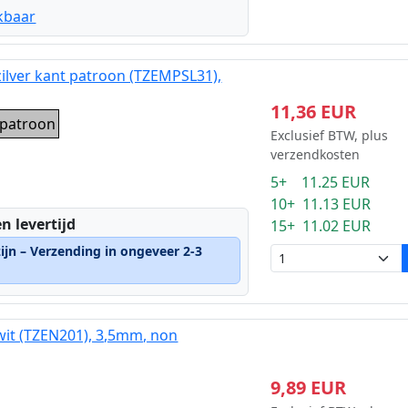
kbaar
zilver kant patroon (TZEMPSL31),
11,36 EUR
t patroon
Exclusief BTW, plus
verzendkosten
5+ 11.25 EUR
10+ 11.13 EUR
n levertijd
15+ 11.02 EUR
ijn – Verzending in ongeveer 2-3
wit (TZEN201), 3,5mm, non
9,89 EUR