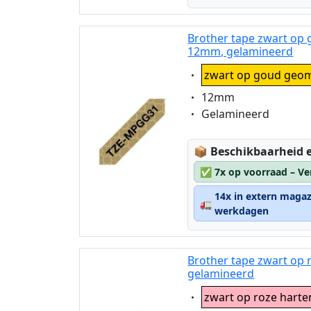
Brother tape zwart op
12mm, gelamineerd
Eigenschaft:
zwart op goud geom
Eigenschaft:
12mm
Eigenschaft:
Gelamineerd
Lagerstatus:
📦
Beschikbaarheid e
✅
7x op voorraad – Ve
14x in extern magaz
🚛
werkdagen
Brother tape zwart op
gelamineerd
Eigenschaft:
zwart op roze harte