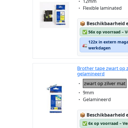
Eigenschaft:
12mm
Eigenschaft:
Flexible laminated
Lagerstatus:
📦
Beschikbaarheid e
✅
56x op voorraad – V
122x in extern maga
🚛
werkdagen
Brother tape zwart op 
gelamineerd
Eigenschaft:
zwart op zilver mat
Eigenschaft:
9mm
Eigenschaft:
Gelamineerd
Lagerstatus:
📦
Beschikbaarheid e
✅
6x op voorraad – Ve