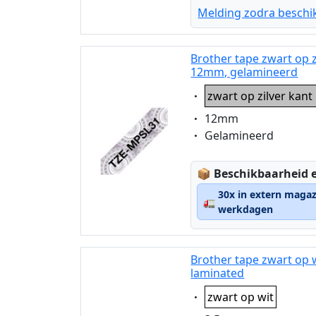
Melding zodra beschi
Brother tape zwart op 
12mm, gelamineerd
Eigenschaft:
zwart op zilver kan
Eigenschaft:
12mm
Eigenschaft:
Gelamineerd
Lagerstatus:
📦
Beschikbaarheid e
30x in extern magaz
🚛
werkdagen
Brother tape zwart op 
laminated
Eigenschaft:
zwart op wit