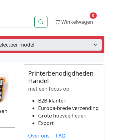
0
Zoeken
Winkelwagen
Printerbenodigdheden
Handel
met een focus op
B2B-klanten
Europa-brede verzending
 een
Grote hoeveelheden
Export
Over ons
FAQ