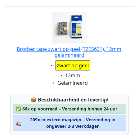
Brother tape zwart op geel (TZES631), 12mm,
gelamineerd
Eigenschaft:
zwart op geel
Eigenschaft:
12mm
Eigenschaft:
Gelamineerd
Lagerstatus:
📦
Beschikbaarheid en levertijd
✅
66x op voorraad – Verzending binnen 24 uur
209x in extern magazijn – Verzending in
🚛
ongeveer 2-3 werkdagen