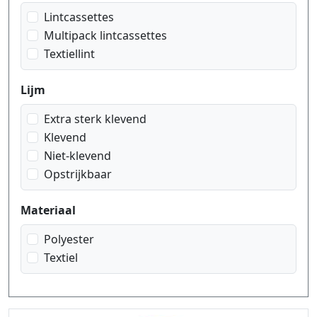
zwart op zilver kant patroon
Lintcassettes
zwart op zilver mat
Multipack lintcassettes
Textiellint
Lijm
Extra sterk klevend
Klevend
Niet-klevend
Opstrijkbaar
Materiaal
Polyester
Textiel