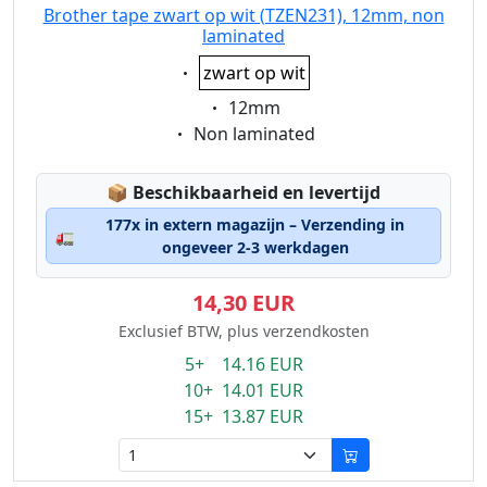
Brother tape zwart op wit (TZEN231), 12mm, non
laminated
Eigenschaft:
zwart op wit
Eigenschaft:
12mm
Eigenschaft:
Non laminated
Lagerstatus:
📦
Beschikbaarheid en levertijd
177x in extern magazijn – Verzending in
🚛
ongeveer 2-3 werkdagen
14,30 EUR
Exclusief BTW, plus verzendkosten
5+ 14.16 EUR
10+ 14.01 EUR
15+ 13.87 EUR