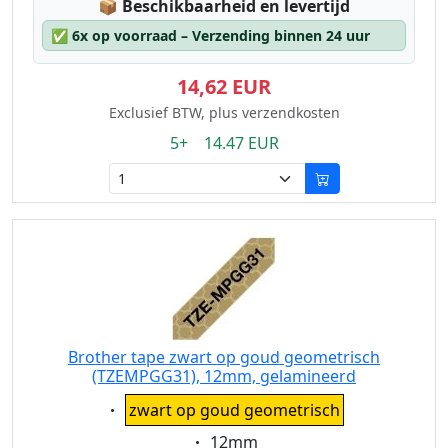
Lagerstatus:
📦
Beschikbaarheid en levertijd
✅
6x op voorraad – Verzending binnen 24 uur
14,62 EUR
Exclusief BTW, plus verzendkosten
5+ 14.47 EUR
Brother tape zwart op goud geometrisch
(TZEMPGG31), 12mm, gelamineerd
Eigenschaft:
zwart op goud geometrisch
Eigenschaft:
12mm