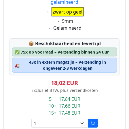
gelamineerd
Eigenschaft:
zwart op geel
Eigenschaft:
9mm
Eigenschaft:
Gelamineerd
Lagerstatus:
📦
Beschikbaarheid en levertijd
✅
75x op voorraad – Verzending binnen 24 uur
43x in extern magazijn – Verzending in
🚛
ongeveer 2-3 werkdagen
18,02 EUR
Exclusief BTW, plus verzendkosten
5+ 17.84 EUR
10+ 17.66 EUR
15+ 17.48 EUR