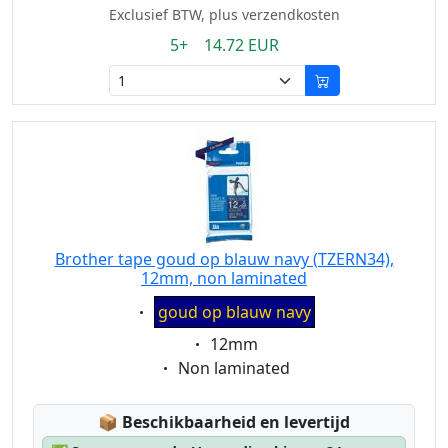
Exclusief BTW, plus verzendkosten
5+ 14.72 EUR
Brother tape goud op blauw navy (TZERN34),
12mm, non laminated
Eigenschaft:
goud op blauw navy
Eigenschaft:
12mm
Eigenschaft:
Non laminated
Lagerstatus:
📦
Beschikbaarheid en levertijd