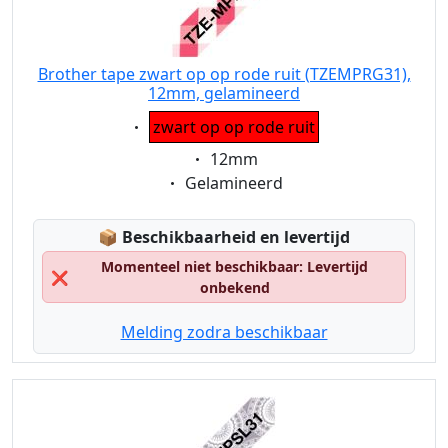
Brother tape zwart op op rode ruit (TZEMPRG31),
12mm, gelamineerd
Eigenschaft:
zwart op op rode ruit
Eigenschaft:
12mm
Eigenschaft:
Gelamineerd
Lagerstatus:
📦
Beschikbaarheid en levertijd
Momenteel niet beschikbaar: Levertijd
❌
onbekend
Melding zodra beschikbaar