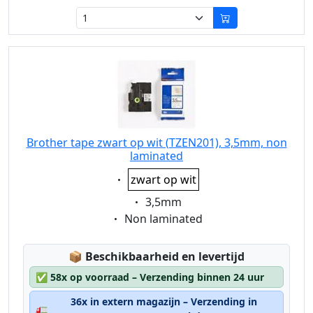
Brother tape zwart op wit (TZEN201), 3,5mm, non
laminated
Eigenschaft:
zwart op wit
Eigenschaft:
3,5mm
Eigenschaft:
Non laminated
Lagerstatus:
📦
Beschikbaarheid en levertijd
✅
58x op voorraad – Verzending binnen 24 uur
36x in extern magazijn – Verzending in
🚛