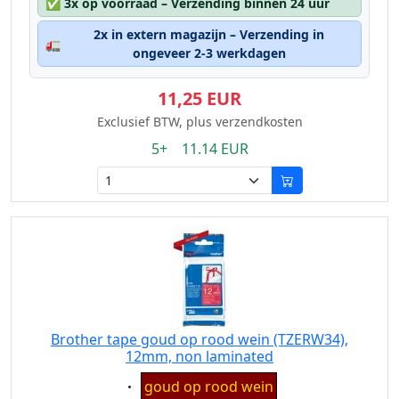
✅
3x op voorraad – Verzending binnen 24 uur
2x in extern magazijn – Verzending in
🚛
ongeveer 2-3 werkdagen
11,25 EUR
Exclusief BTW, plus verzendkosten
5+ 11.14 EUR
Brother tape goud op rood wein (TZERW34),
12mm, non laminated
Eigenschaft:
goud op rood wein