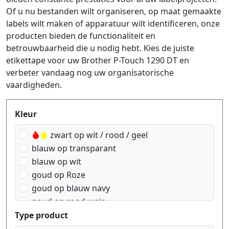
Of u nu bestanden wilt organiseren, op maat gemaakte
labels wilt maken of apparatuur wilt identificeren, onze
producten bieden de functionaliteit en
betrouwbaarheid die u nodig hebt. Kies de juiste
etikettape voor uw Brother P-Touch 1290 DT en
verbeter vandaag nog uw organisatorische
vaardigheden.
Produktfilter
Kleur
zwart op wit / rood / geel
blauw op transparant
blauw op wit
goud op Roze
goud op blauw navy
goud op rood wein
goud op wit
Type product
goud op zwart