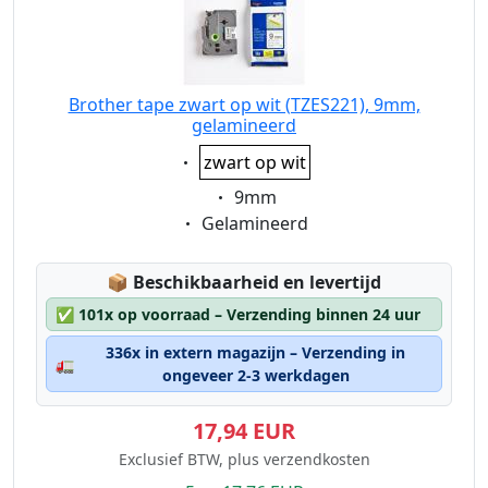
Brother tape zwart op wit (TZES221), 9mm,
gelamineerd
Eigenschaft:
zwart op wit
Eigenschaft:
9mm
Eigenschaft:
Gelamineerd
Lagerstatus:
📦
Beschikbaarheid en levertijd
✅
101x op voorraad – Verzending binnen 24 uur
336x in extern magazijn – Verzending in
🚛
ongeveer 2-3 werkdagen
17,94 EUR
Exclusief BTW, plus verzendkosten