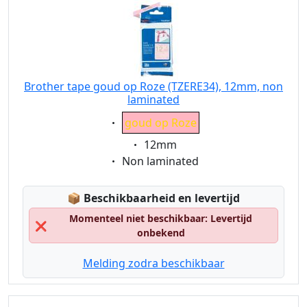
Brother tape goud op Roze (TZERE34), 12mm, non
laminated
Eigenschaft:
goud op Roze
Eigenschaft:
12mm
Eigenschaft:
Non laminated
Lagerstatus:
📦
Beschikbaarheid en levertijd
Momenteel niet beschikbaar: Levertijd
❌
onbekend
Melding zodra beschikbaar