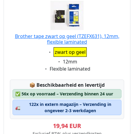
Brother tape zwart op geel (TZEFX631), 12mm,
flexible laminated
Eigenschaft:
zwart op geel
Eigenschaft:
12mm
Eigenschaft:
Flexible laminated
Lagerstatus:
📦
Beschikbaarheid en levertijd
✅
56x op voorraad – Verzending binnen 24 uur
122x in extern magazijn – Verzending in
🚛
ongeveer 2-3 werkdagen
19,94 EUR
Exclusief BTW, plus verzendkosten