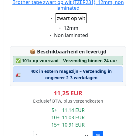
Brother tape zwart op wit (TZER231), 12mm, non
laminated
Eigenschaft:
zwart op wit
Eigenschaft:
12mm
Eigenschaft:
Non laminated
Lagerstatus:
📦
Beschikbaarheid en levertijd
✅
101x op voorraad – Verzending binnen 24 uur
40x in extern magazijn – Verzending in
🚛
ongeveer 2-3 werkdagen
11,25 EUR
Exclusief BTW, plus verzendkosten
5+ 11.14 EUR
10+ 11.03 EUR
15+ 10.91 EUR