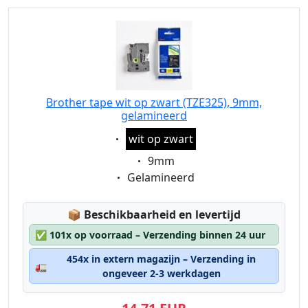
Brother tape wit op zwart (TZE325), 9mm,
gelamineerd
Eigenschaft:
wit op zwart
Eigenschaft:
9mm
Eigenschaft:
Gelamineerd
Lagerstatus:
📦
Beschikbaarheid en levertijd
✅
101x op voorraad – Verzending binnen 24 uur
454x in extern magazijn – Verzending in
🚛
ongeveer 2-3 werkdagen