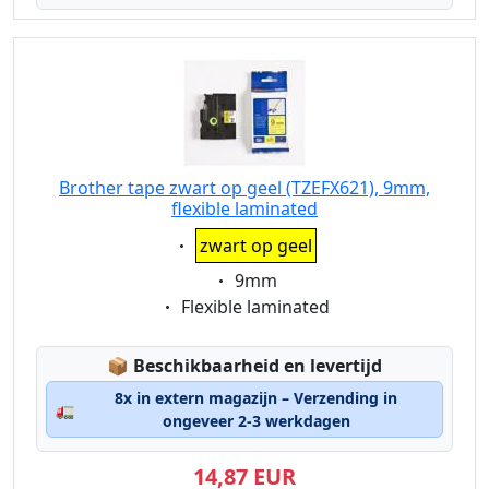
Brother tape zwart op geel (TZEFX621), 9mm,
flexible laminated
Eigenschaft:
zwart op geel
Eigenschaft:
9mm
Eigenschaft:
Flexible laminated
Lagerstatus:
📦
Beschikbaarheid en levertijd
8x in extern magazijn – Verzending in
🚛
ongeveer 2-3 werkdagen
14,87 EUR