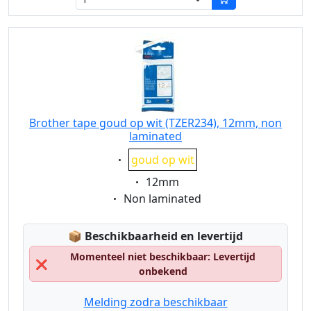
Brother tape goud op wit (TZER234), 12mm, non
laminated
Eigenschaft:
goud op wit
Eigenschaft:
12mm
Eigenschaft:
Non laminated
Lagerstatus:
📦
Beschikbaarheid en levertijd
Momenteel niet beschikbaar: Levertijd
❌
onbekend
Melding zodra beschikbaar