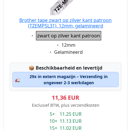
Brother tape zwart op zilver kant patroon
(TZEMPSL31), 12mm, gelamineerd
Eigenschaft:
zwart op zilver kant patroon
Eigenschaft:
12mm
Eigenschaft:
Gelamineerd
Lagerstatus:
📦
Beschikbaarheid en levertijd
29x in extern magazijn – Verzending in
🚛
ongeveer 2-3 werkdagen
11,36 EUR
Exclusief BTW, plus verzendkosten
5+ 11.25 EUR
10+ 11.13 EUR
15+ 11.02 EUR