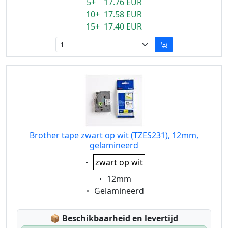
5+ 17.76 EUR
10+ 17.58 EUR
15+ 17.40 EUR
Brother tape zwart op wit (TZES231), 12mm,
gelamineerd
Eigenschaft:
zwart op wit
Eigenschaft:
12mm
Eigenschaft:
Gelamineerd
Lagerstatus:
📦
Beschikbaarheid en levertijd