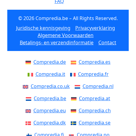
FAQ
© 2026 Compredia.be – All Rights Reserved.
Juridische kennisgeving
Privacyverklaring
Algemene Voorwaarden
Betalings- en verzendinformatie
Contact
Compredia.de
Compredia.es
Compredia.it
Compredia.fr
Compredia.co.uk
Compredia.nl
Compredia.be
Compredia.at
Compredia.eu
Compredia.ch
Compredia.dk
Compredia.se
Compredia.fi
Compredia.no