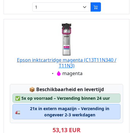
Epson inktcartridge magenta (C13T11N340 /
T11N3)
Eigenschaft:
magenta
Lagerstatus:
📦
Beschikbaarheid en levertijd
✅
5x op voorraad – Verzending binnen 24 uur
21x in extern magazijn – Verzending in
🚛
ongeveer 2-3 werkdagen
53,13 EUR