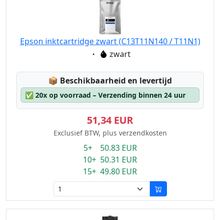
Epson inktcartridge zwart (C13T11N140 / T11N1)
Eigenschaft:
zwart
Lagerstatus:
📦
Beschikbaarheid en levertijd
✅
20x op voorraad – Verzending binnen 24 uur
51,34 EUR
Exclusief BTW, plus verzendkosten
5+ 50.83 EUR
10+ 50.31 EUR
15+ 49.80 EUR