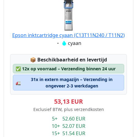
Epson inktcartridge cyaan (C13T11N240 / T11N2)
Eigenschaft:
cyaan
Lagerstatus:
📦
Beschikbaarheid en levertijd
✅
12x op voorraad – Verzending binnen 24 uur
31x in extern magazijn – Verzending in
🚛
ongeveer 2-3 werkdagen
53,13 EUR
Exclusief BTW, plus verzendkosten
5+ 52.60 EUR
10+ 52.07 EUR
15+ 51.54 EUR