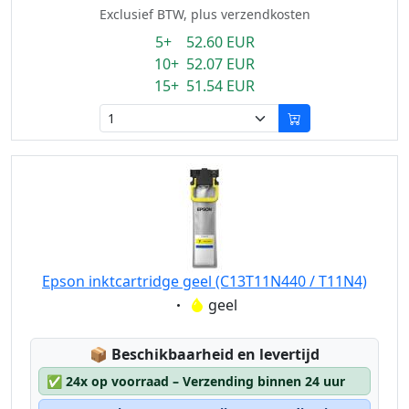
Exclusief BTW, plus verzendkosten
5+ 52.60 EUR
10+ 52.07 EUR
15+ 51.54 EUR
Epson inktcartridge geel (C13T11N440 / T11N4)
Eigenschaft:
geel
Lagerstatus:
📦
Beschikbaarheid en levertijd
✅
24x op voorraad – Verzending binnen 24 uur