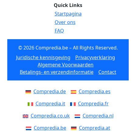
Quick Links
Startpagina
Over ons
FAQ
© 2026 Compredia.be – All Rights Reserved.
Juridische kennisgeving
Privacyverklaring
Algemene Voorwaarden
Betalings- en verzendinformatie
Contact
Compredia.de
Compredia.es
Compredia.it
Compredia.fr
Compredia.co.uk
Compredia.nl
Compredia.be
Compredia.at