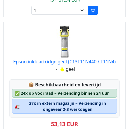
15+ 51.54 EUR
Epson inktcartridge geel (C13T11N440 / T11N4)
Eigenschaft:
geel
Lagerstatus:
📦
Beschikbaarheid en levertijd
✅
24x op voorraad – Verzending binnen 24 uur
37x in extern magazijn – Verzending in
🚛
ongeveer 2-3 werkdagen
53,13 EUR