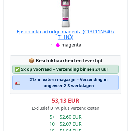
Epson inktcartridge magenta (C13T11N340 /
T11N3)
Eigenschaft:
magenta
Lagerstatus:
📦
Beschikbaarheid en levertijd
✅
5x op voorraad – Verzending binnen 24 uur
21x in extern magazijn – Verzending in
🚛
ongeveer 2-3 werkdagen
53,13 EUR
Exclusief BTW, plus verzendkosten
5+ 52.60 EUR
10+ 52.07 EUR