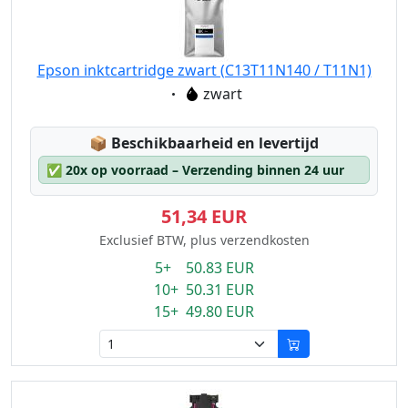
Epson inktcartridge zwart (C13T11N140 / T11N1)
Eigenschaft:
zwart
Lagerstatus:
📦
Beschikbaarheid en levertijd
✅
20x op voorraad – Verzending binnen 24 uur
51,34 EUR
Exclusief BTW, plus verzendkosten
5+ 50.83 EUR
10+ 50.31 EUR
15+ 49.80 EUR