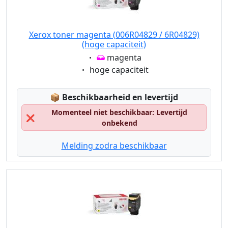
Xerox toner magenta (006R04829 / 6R04829)
(hoge capaciteit)
Eigenschaft:
magenta
Eigenschaft:
hoge capaciteit
Lagerstatus:
📦
Beschikbaarheid en levertijd
Momenteel niet beschikbaar: Levertijd
❌
onbekend
Melding zodra beschikbaar