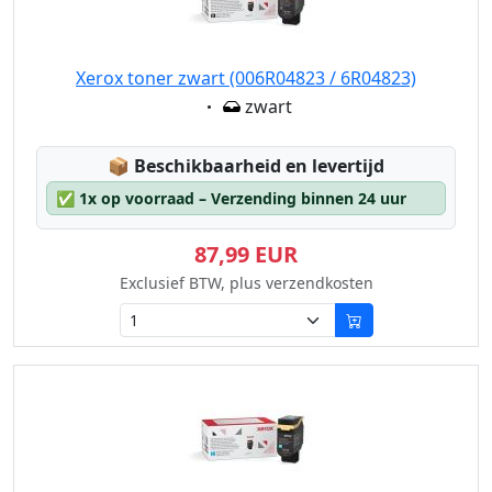
Xerox toner zwart (006R04823 / 6R04823)
Eigenschaft:
zwart
Lagerstatus:
📦
Beschikbaarheid en levertijd
✅
1x op voorraad – Verzending binnen 24 uur
87,99 EUR
Exclusief BTW, plus verzendkosten