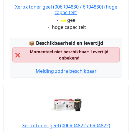
Xerox toner geel (006R04830 / 6R04830) (hoge
capaciteit)
Eigenschaft:
geel
Eigenschaft:
hoge capaciteit
Lagerstatus:
📦
Beschikbaarheid en levertijd
Momenteel niet beschikbaar: Levertijd
❌
onbekend
Melding zodra beschikbaar
Xerox toner geel (006R04822 / 6R04822)