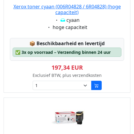
Xerox toner cyaan (006R04828 / 6R04828) (hoge
capaciteit)
Eigenschaft:
cyaan
Eigenschaft:
hoge capaciteit
Lagerstatus:
📦
Beschikbaarheid en levertijd
✅
3x op voorraad – Verzending binnen 24 uur
197,34 EUR
Exclusief BTW, plus verzendkosten