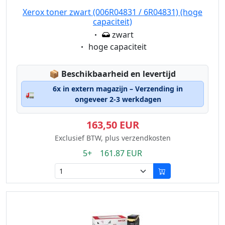
Xerox toner zwart (006R04831 / 6R04831) (hoge
capaciteit)
Eigenschaft:
zwart
Eigenschaft:
hoge capaciteit
Lagerstatus:
📦
Beschikbaarheid en levertijd
6x in extern magazijn – Verzending in
🚛
ongeveer 2-3 werkdagen
163,50 EUR
Exclusief BTW, plus verzendkosten
5+ 161.87 EUR