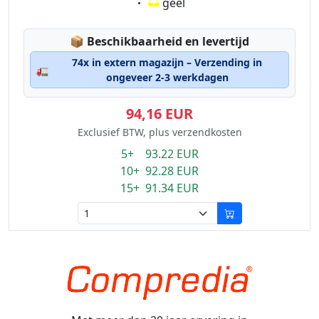
Eigenschaft:
geel
Lagerstatus:
📦
Beschikbaarheid en levertijd
74x in extern magazijn – Verzending in
🚛
ongeveer 2-3 werkdagen
94,16 EUR
Exclusief BTW, plus verzendkosten
5+ 93.22 EUR
10+ 92.28 EUR
15+ 91.34 EUR