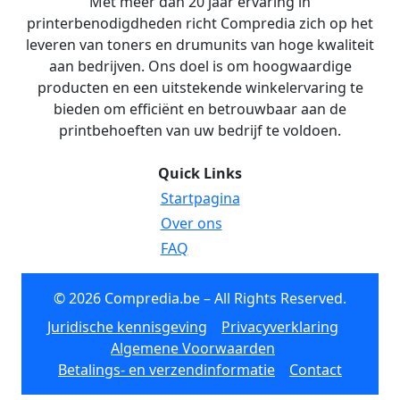
Met meer dan 20 jaar ervaring in
printerbenodigdheden richt Compredia zich op het
leveren van toners en drumunits van hoge kwaliteit
aan bedrijven. Ons doel is om hoogwaardige
producten en een uitstekende winkelervaring te
bieden om efficiënt en betrouwbaar aan de
printbehoeften van uw bedrijf te voldoen.
Quick Links
Startpagina
Over ons
FAQ
© 2026 Compredia.be – All Rights Reserved.
Juridische kennisgeving
Privacyverklaring
Algemene Voorwaarden
Betalings- en verzendinformatie
Contact