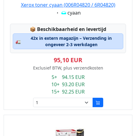
Xerox toner cyaan (006R04820 / 6R04820)
Eigenschaft:
cyaan
Lagerstatus:
📦
Beschikbaarheid en levertijd
42x in extern magazijn – Verzending in
🚛
ongeveer 2-3 werkdagen
95,10 EUR
Exclusief BTW, plus verzendkosten
5+ 94.15 EUR
10+ 93.20 EUR
15+ 92.25 EUR