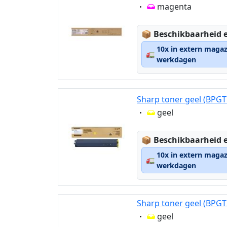
Eigenschaft:
magenta
Lagerstatus:
📦
Beschikbaarheid e
10x in extern magaz
🚛
werkdagen
Sharp toner geel (BPG
Eigenschaft:
geel
Lagerstatus:
📦
Beschikbaarheid e
10x in extern magaz
🚛
werkdagen
Sharp toner geel (BPG
Eigenschaft:
geel