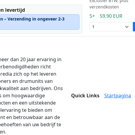
Exclusief BTW, plus
verzendkosten
n levertijd
5+ 59.90 EUR
jn – Verzending in ongeveer 2-3
eer dan 20 jaar ervaring in
erbenodigdheden richt
edia zich op het leveren
oners en drumunits van
kwaliteit aan bedrijven. Ons
is om hoogwaardige
Quick Links
Startpagina
cten en een uitstekende
lervaring te bieden om
iënt en betrouwbaar aan de
behoeften van uw bedrijf te
en.