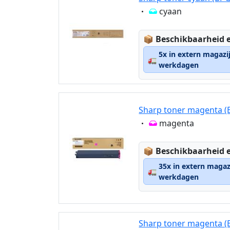
Eigenschaft:
cyaan
Lagerstatus:
📦
Beschikbaarheid e
5x in extern magazi
🚛
werkdagen
Sharp toner magenta 
Eigenschaft:
magenta
Lagerstatus:
📦
Beschikbaarheid e
35x in extern magaz
🚛
werkdagen
Sharp toner magenta 