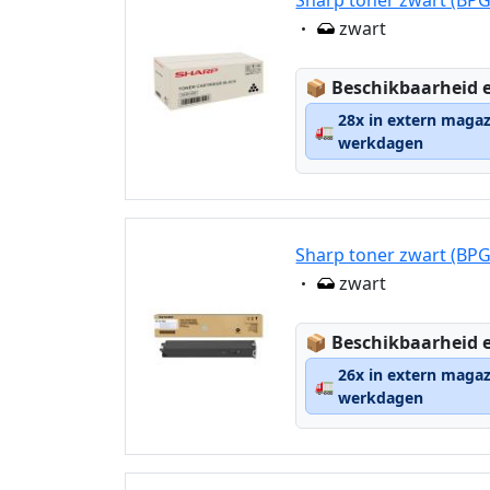
Eigenschaft:
zwart
Lagerstatus:
📦
Beschikbaarheid e
28x in extern magaz
🚛
werkdagen
Sharp toner zwart (BP
Eigenschaft:
zwart
Lagerstatus:
📦
Beschikbaarheid e
26x in extern magaz
🚛
werkdagen