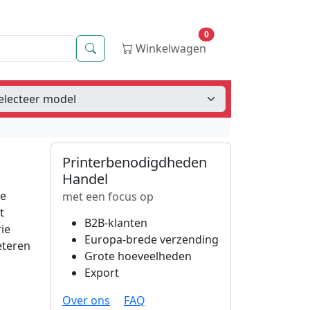
0
Zoeken
Winkelwagen
Printerbenodigdheden
Handel
te
met een focus op
t
B2B-klanten
ie
Europa-brede verzending
eteren
Grote hoeveelheden
Export
Over ons
FAQ