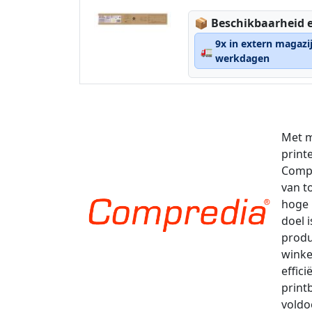
Lagerstatus:
📦
Beschikbaarheid e
9x in extern magazi
🚛
werkdagen
Met m
print
Compr
van t
hoge 
doel 
produ
winke
effic
print
voldo