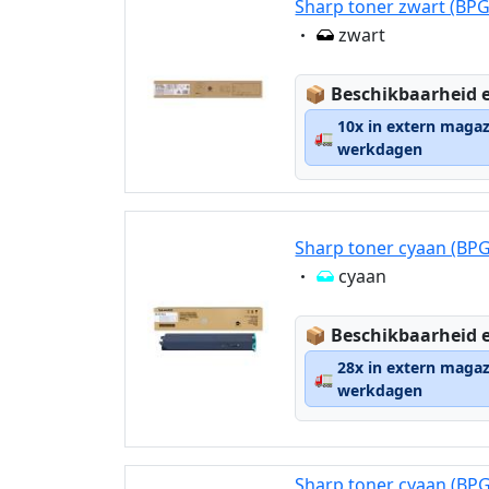
Sharp toner zwart (BP
Eigenschaft:
zwart
Lagerstatus:
📦
Beschikbaarheid e
10x in extern magaz
🚛
werkdagen
Sharp toner cyaan (BP
Eigenschaft:
cyaan
Lagerstatus:
📦
Beschikbaarheid e
28x in extern magaz
🚛
werkdagen
Sharp toner cyaan (BP