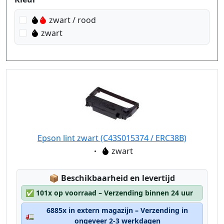
zwart / rood
zwart
Epson lint zwart (C43S015374 / ERC38B)
Eigenschaft:
zwart
Lagerstatus:
📦
Beschikbaarheid en levertijd
✅
101x op voorraad – Verzending binnen 24 uur
6885x in extern magazijn – Verzending in
🚛
ongeveer 2-3 werkdagen