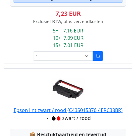
7,23 EUR
Exclusief BTW, plus verzendkosten
5+ 7.16 EUR
10+ 7.09 EUR
15+ 7.01 EUR
Epson lint zwart / rood (C43S015376 / ERC38BR)
Eigenschaft:
zwart / rood
Lagerstatus:
📦
Beschikbaarheid en levertijd