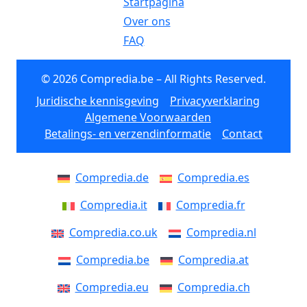
Startpagina
Over ons
FAQ
© 2026 Compredia.be – All Rights Reserved.
Juridische kennisgeving
Privacyverklaring
Algemene Voorwaarden
Betalings- en verzendinformatie
Contact
Compredia.de
Compredia.es
Compredia.it
Compredia.fr
Compredia.co.uk
Compredia.nl
Compredia.be
Compredia.at
Compredia.eu
Compredia.ch