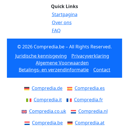
Quick Links
Startpagina
Over ons
FAQ
© 2026 Compredia.be – All Rights Reserved.
Juridische kennisgeving
Privacyverklaring
Algemene Voorwaarden
Betalings- en verzendinformatie
Contact
Compredia.de
Compredia.es
Compredia.it
Compredia.fr
Compredia.co.uk
Compredia.nl
Compredia.be
Compredia.at