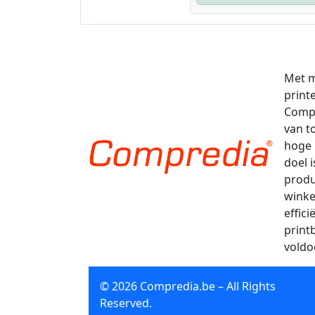
Met m
print
Compr
van t
hoge 
doel 
produ
winke
effic
print
voldo
© 2026 Compredia.be – All Rights
Reserved.