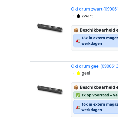
Oki drum zwart (09006
Eigenschaft:
zwart
Lagerstatus:
📦
Beschikbaarheid e
18x in extern magaz
🚛
werkdagen
Oki drum geel (090061
Eigenschaft:
geel
Lagerstatus:
📦
Beschikbaarheid e
✅
1x op voorraad – Ve
16x in extern magaz
🚛
werkdagen