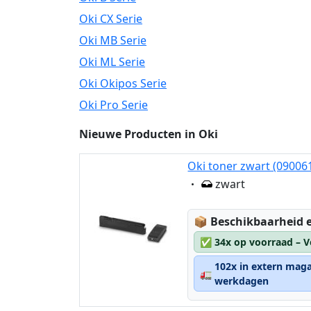
Oki CX Serie
Oki MB Serie
Oki ML Serie
Oki Okipos Serie
Oki Pro Serie
Nieuwe Producten in Oki
Oki toner zwart (09006
Eigenschaft:
zwart
Lagerstatus:
📦
Beschikbaarheid e
✅
34x op voorraad – V
102x in extern maga
🚛
werkdagen