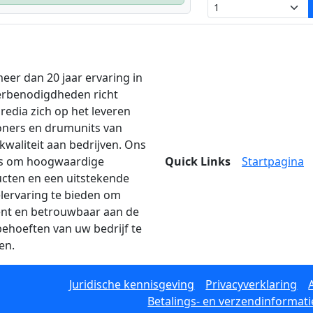
eer dan 20 jaar ervaring in
erbenodigdheden richt
edia zich op het leveren
oners en drumunits van
kwaliteit aan bedrijven. Ons
is om hoogwaardige
Quick Links
Startpagina
cten en een uitstekende
lervaring te bieden om
iënt en betrouwbaar aan de
behoeften van uw bedrijf te
en.
Juridische kennisgeving
Privacyverklaring
Betalings- en verzendinformati