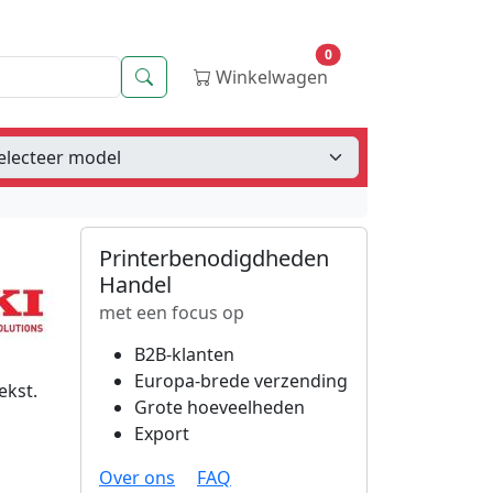
0
Zoeken
Winkelwagen
Printerbenodigdheden
Handel
met een focus op
B2B-klanten
Europa-brede verzending
ekst.
Grote hoeveelheden
Export
Over ons
FAQ