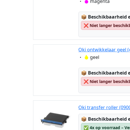
Eigenschaft:
magenta
Lagerstatus:
📦
Beschikbaarheid e
❌
Niet langer beschik
Oki ontwikkelaar geel 
Eigenschaft:
geel
Lagerstatus:
📦
Beschikbaarheid e
❌
Niet langer beschik
Oki transfer roller (09
Lagerstatus:
📦
Beschikbaarheid e
✅
4x op voorraad – Ve