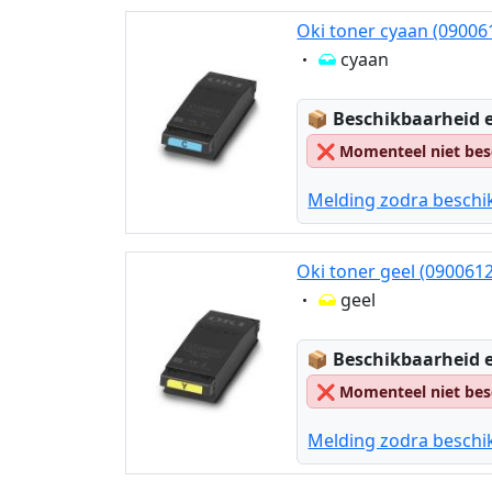
Oki toner cyaan (09006
Eigenschaft:
cyaan
Lagerstatus:
📦
Beschikbaarheid e
❌
Momenteel niet bes
Melding zodra beschi
Oki toner geel (090061
Eigenschaft:
geel
Lagerstatus:
📦
Beschikbaarheid e
❌
Momenteel niet bes
Melding zodra beschi