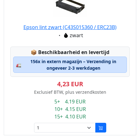
Epson lint zwart (C43S015360 / ERC23B)
Eigenschaft:
zwart
Lagerstatus:
📦
Beschikbaarheid en levertijd
156x in extern magazijn – Verzending in
🚛
ongeveer 2-3 werkdagen
4,23 EUR
Exclusief BTW, plus verzendkosten
5+ 4.19 EUR
10+ 4.15 EUR
15+ 4.10 EUR