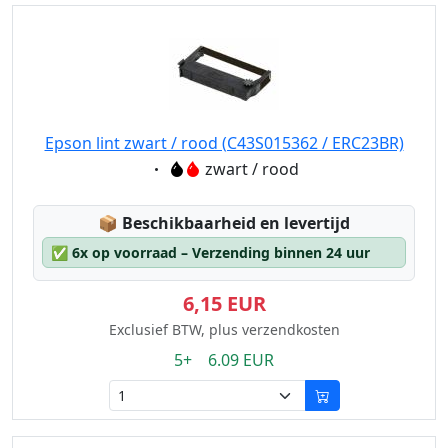
Epson lint zwart / rood (C43S015362 / ERC23BR)
Eigenschaft:
zwart / rood
Lagerstatus:
📦
Beschikbaarheid en levertijd
✅
6x op voorraad – Verzending binnen 24 uur
6,15 EUR
Exclusief BTW, plus verzendkosten
5+ 6.09 EUR