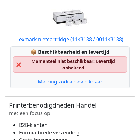
Lexmark nietcartridge (11K3188 / 0011K3188)
Lagerstatus:
📦
Beschikbaarheid en levertijd
Momenteel niet beschikbaar: Levertijd
❌
onbekend
Melding zodra beschikbaar
Printerbenodigdheden Handel
met een focus op
B2B-klanten
Europa-brede verzending