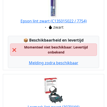
Epson lint zwart (C13S015022 / 7754)
Eigenschaft:
zwart
Lagerstatus:
📦
Beschikbaarheid en levertijd
Momenteel niet beschikbaar: Levertijd
❌
onbekend
Melding zodra beschikbaar