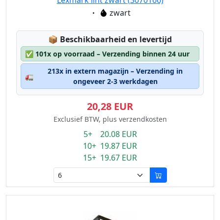
Lexmark lint zwart (3070166)
Eigenschaft:
zwart
Lagerstatus:
📦
Beschikbaarheid en levertijd
✅
101x op voorraad – Verzending binnen 24 uur
213x in extern magazijn – Verzending in
🚛
ongeveer 2-3 werkdagen
20,28 EUR
Exclusief BTW, plus verzendkosten
5+ 20.08 EUR
10+ 19.87 EUR
15+ 19.67 EUR