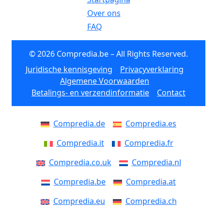
Over ons
FAQ
© 2026 Compredia.be – All Rights Reserved.
Juridische kennisgeving
Privacyverklaring
Algemene Voorwaarden
Betalings- en verzendinformatie
Contact
Compredia.de
Compredia.es
Compredia.it
Compredia.fr
Compredia.co.uk
Compredia.nl
Compredia.be
Compredia.at
Compredia.eu
Compredia.ch