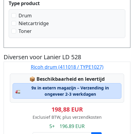
Produktfilter
Type product
Drum
Nietcartridge
Toner
Diversen voor Lanier LD 528
Ricoh drum (411018 / TYPE1027)
Lagerstatus:
📦
Beschikbaarheid en levertijd
9x in extern magazijn – Verzending in
🚛
ongeveer 2-3 werkdagen
198,88 EUR
Exclusief BTW, plus verzendkosten
5+ 196.89 EUR