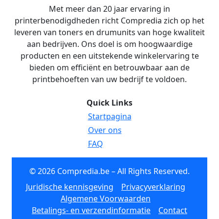
Met meer dan 20 jaar ervaring in
printerbenodigdheden richt Compredia zich op het
leveren van toners en drumunits van hoge kwaliteit
aan bedrijven. Ons doel is om hoogwaardige
producten en een uitstekende winkelervaring te
bieden om efficiënt en betrouwbaar aan de
printbehoeften van uw bedrijf te voldoen.
Quick Links
Startpagina
Over ons
FAQ
© 2026 Compredia.be – All Rights Reserved.
Juridische kennisgeving
Privacyverklaring
Algemene Voorwaarden
Betalings- en verzendinformatie
Contact