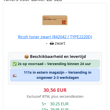
Ricoh toner zwart (842042 / TYPE2220D)
Eigenschaft:
zwart
Lagerstatus:
📦
Beschikbaarheid en levertijd
✅
2x op voorraad – Verzending binnen 24 uur
111x in extern magazijn – Verzending in
🚛
ongeveer 2-3 werkdagen
30,56 EUR
Exclusief BTW, plus verzendkosten
5+ 30.25 EUR
10+ 29.95 EUR