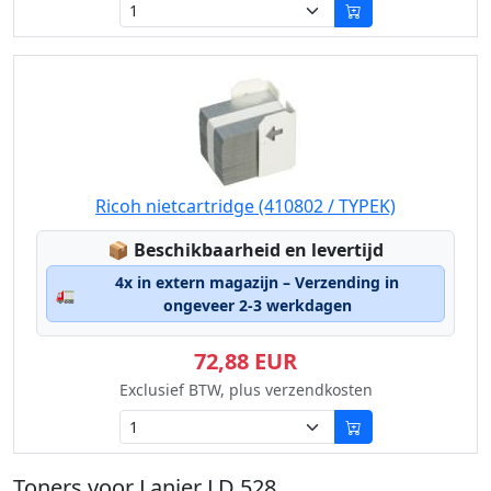
Ricoh nietcartridge (410802 / TYPEK)
Lagerstatus:
📦
Beschikbaarheid en levertijd
4x in extern magazijn – Verzending in
🚛
ongeveer 2-3 werkdagen
72,88 EUR
Exclusief BTW, plus verzendkosten
Toners voor Lanier LD 528