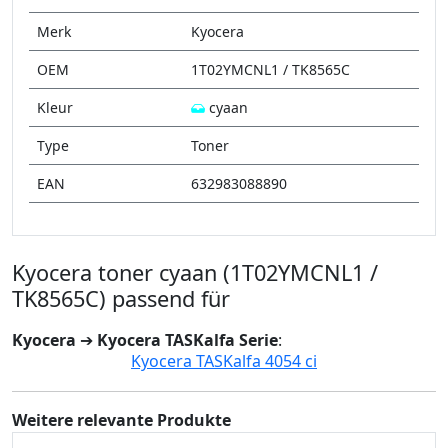
Merk
Kyocera
OEM
1T02YMCNL1 / TK8565C
Kleur
cyaan
Type
Toner
EAN
632983088890
Kyocera toner cyaan (1T02YMCNL1 /
TK8565C) passend für
Kyocera
➔
Kyocera TASKalfa Serie
:
Kyocera TASKalfa 4054 ci
Weitere relevante Produkte