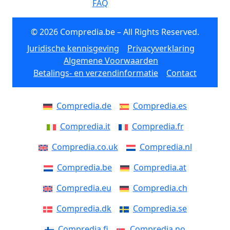
FAQ
© 2026 Compredia.be – All Rights Reserved.
Juridische kennisgeving
Privacyverklaring
Algemene Voorwaarden
Betalings- en verzendinformatie
Contact
Compredia.de
Compredia.es
Compredia.it
Compredia.fr
Compredia.co.uk
Compredia.nl
Compredia.be
Compredia.at
Compredia.eu
Compredia.ch
Compredia.dk
Compredia.se
Compredia.fi
Compredia.no