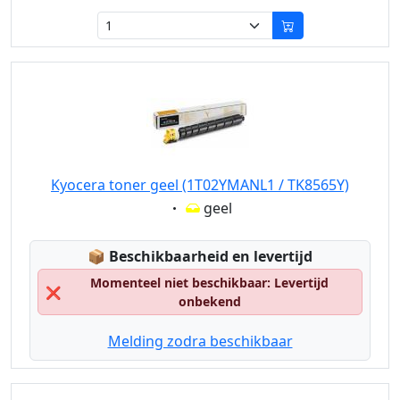
Kyocera toner geel (1T02YMANL1 / TK8565Y)
Eigenschaft:
geel
Lagerstatus:
📦
Beschikbaarheid en levertijd
Momenteel niet beschikbaar: Levertijd
❌
onbekend
Melding zodra beschikbaar