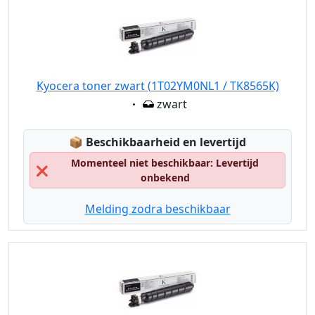
Kyocera toner zwart (1T02YM0NL1 / TK8565K)
Eigenschaft:
zwart
Lagerstatus:
📦
Beschikbaarheid en levertijd
Momenteel niet beschikbaar: Levertijd
❌
onbekend
Melding zodra beschikbaar