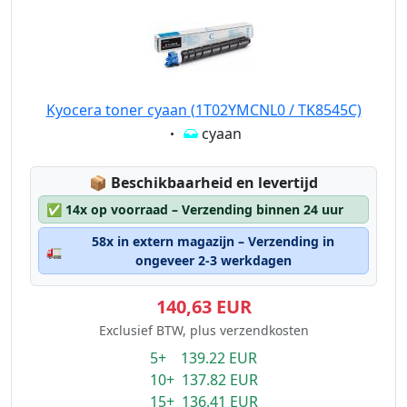
Kyocera toner cyaan (1T02YMCNL0 / TK8545C)
Eigenschaft:
cyaan
Lagerstatus:
📦
Beschikbaarheid en levertijd
✅
14x op voorraad – Verzending binnen 24 uur
58x in extern magazijn – Verzending in
🚛
ongeveer 2-3 werkdagen
140,63 EUR
Exclusief BTW, plus verzendkosten
5+ 139.22 EUR
10+ 137.82 EUR
15+ 136.41 EUR