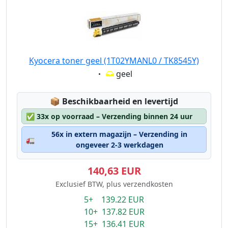
Kyocera toner geel (1T02YMANL0 / TK8545Y)
Eigenschaft:
geel
Lagerstatus:
📦
Beschikbaarheid en levertijd
✅
33x op voorraad – Verzending binnen 24 uur
56x in extern magazijn – Verzending in
🚛
ongeveer 2-3 werkdagen
140,63 EUR
Exclusief BTW, plus verzendkosten
5+ 139.22 EUR
10+ 137.82 EUR
15+ 136.41 EUR