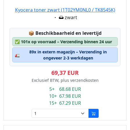
Kyocera toner zwart (1T02YM0NL0 / TK8545K)
Eigenschaft:
zwart
Lagerstatus:
📦
Beschikbaarheid en levertijd
✅
101x op voorraad – Verzending binnen 24 uur
89x in extern magazijn – Verzending in
🚛
ongeveer 2-3 werkdagen
69,37 EUR
Exclusief BTW, plus verzendkosten
5+ 68.68 EUR
10+ 67.98 EUR
15+ 67.29 EUR