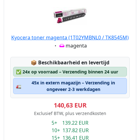
Kyocera toner magenta (1T02YMBNL0 / TK8545M)
Eigenschaft:
magenta
Lagerstatus:
📦
Beschikbaarheid en levertijd
✅
24x op voorraad – Verzending binnen 24 uur
45x in extern magazijn – Verzending in
🚛
ongeveer 2-3 werkdagen
140,63 EUR
Exclusief BTW, plus verzendkosten
5+ 139.22 EUR
10+ 137.82 EUR
15+ 136.41 EUR