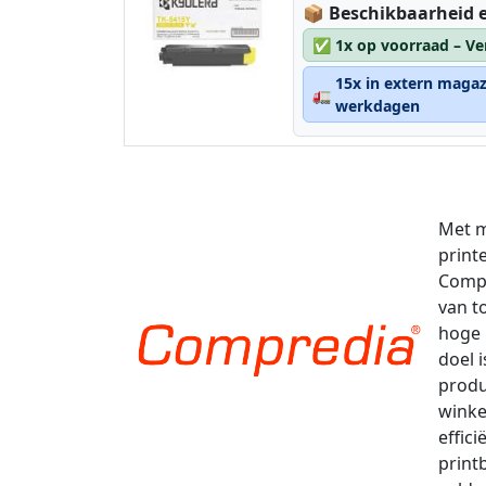
Lagerstatus:
📦
Beschikbaarheid e
✅
1x op voorraad – Ve
15x in extern magaz
🚛
werkdagen
Met m
print
Compr
van t
hoge 
doel 
produ
winke
effic
print