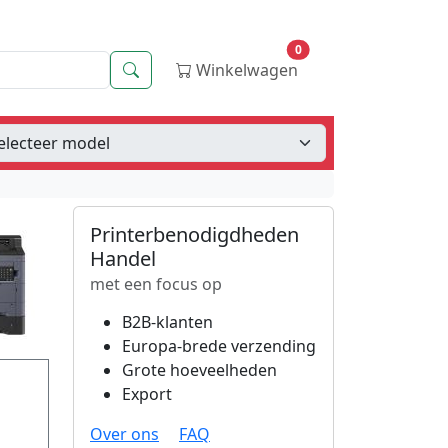
0
Zoeken
Winkelwagen
Printerbenodigdheden
Handel
met een focus op
B2B-klanten
Europa-brede verzending
Grote hoeveelheden
Export
Over ons
FAQ