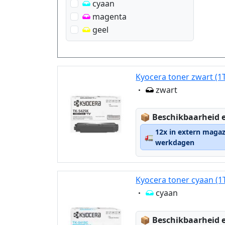
cyaan
magenta
geel
Kyocera toner zwart (
Eigenschaft:
zwart
Lagerstatus:
📦
Beschikbaarheid e
12x in extern magaz
🚛
werkdagen
Kyocera toner cyaan (
Eigenschaft:
cyaan
Lagerstatus:
📦
Beschikbaarheid e