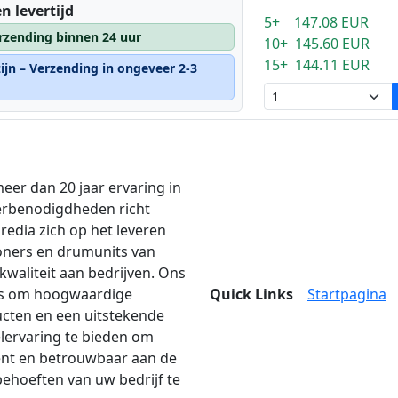
n levertijd
5+ 147.08 EUR
rzending binnen 24 uur
10+ 145.60 EUR
15+ 144.11 EUR
ijn – Verzending in ongeveer 2-3
eer dan 20 jaar ervaring in
erbenodigdheden richt
edia zich op het leveren
oners en drumunits van
kwaliteit aan bedrijven. Ons
is om hoogwaardige
Quick Links
Startpagina
cten en een uitstekende
lervaring te bieden om
iënt en betrouwbaar aan de
behoeften van uw bedrijf te