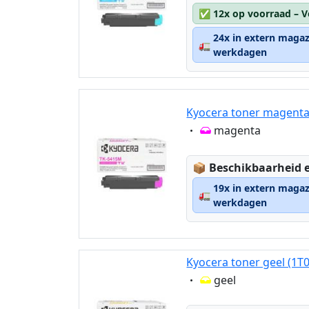
✅
12x op voorraad – V
24x in extern magaz
🚛
werkdagen
Kyocera toner magenta
Eigenschaft:
magenta
Lagerstatus:
📦
Beschikbaarheid e
19x in extern magaz
🚛
werkdagen
Kyocera toner geel (1T
Eigenschaft:
geel