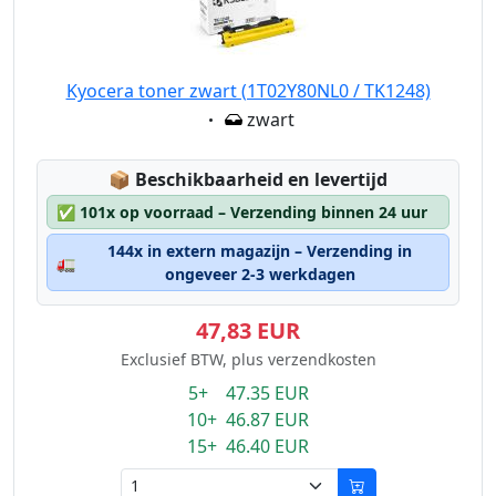
Kyocera toner zwart (1T02Y80NL0 / TK1248)
Eigenschaft:
zwart
Lagerstatus:
📦
Beschikbaarheid en levertijd
✅
101x op voorraad – Verzending binnen 24 uur
144x in extern magazijn – Verzending in
🚛
ongeveer 2-3 werkdagen
47,83 EUR
Exclusief BTW, plus verzendkosten
5+ 47.35 EUR
10+ 46.87 EUR
15+ 46.40 EUR