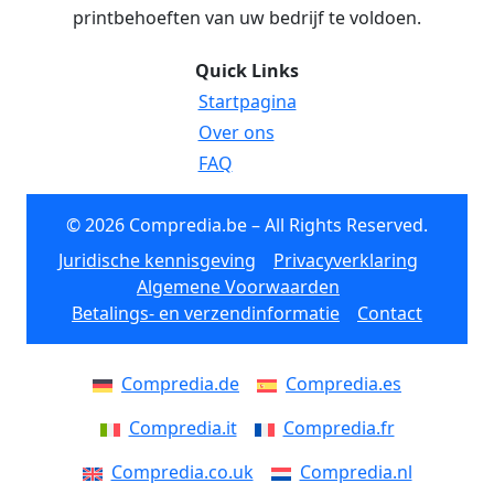
printbehoeften van uw bedrijf te voldoen.
Quick Links
Startpagina
Over ons
FAQ
© 2026 Compredia.be – All Rights Reserved.
Juridische kennisgeving
Privacyverklaring
Algemene Voorwaarden
Betalings- en verzendinformatie
Contact
Compredia.de
Compredia.es
Compredia.it
Compredia.fr
Compredia.co.uk
Compredia.nl