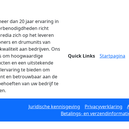
eer dan 20 jaar ervaring in
erbenodigdheden richt
edia zich op het leveren
oners en drumunits van
kwaliteit aan bedrijven. Ons
is om hoogwaardige
Quick Links
Startpagina
cten en een uitstekende
lervaring te bieden om
iënt en betrouwbaar aan de
behoeften van uw bedrijf te
en.
Juridische kennisgeving
Privacyverklaring
Betalings- en verzendinformati