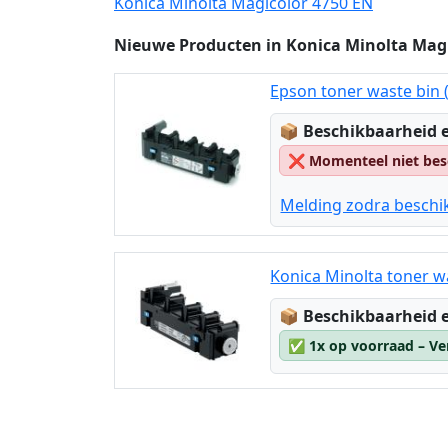
Konica Minolta Magicolor 4750 EN
Nieuwe Producten in Konica Minolta Magi
Epson toner waste bin 
Lagerstatus:
📦
Beschikbaarheid e
❌
Momenteel niet bes
Melding zodra beschi
Konica Minolta toner w
Lagerstatus:
📦
Beschikbaarheid e
✅
1x op voorraad – Ve