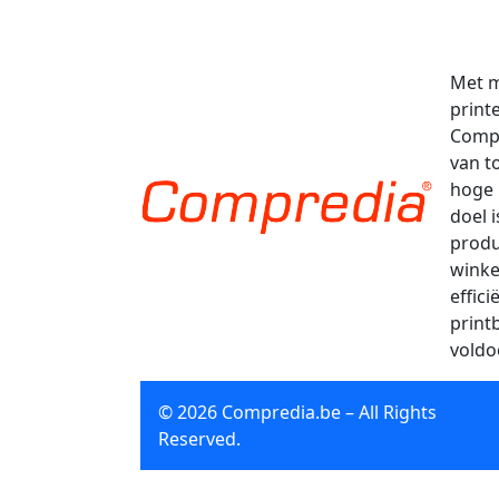
Met m
print
Compr
van t
hoge 
doel 
produ
winke
effic
print
voldo
© 2026 Compredia.be – All Rights
Reserved.