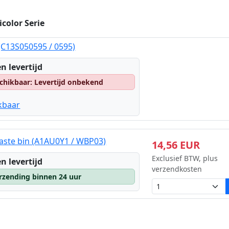
color Serie
(C13S050595 / 0595)
n levertijd
chikbaar: Levertijd onbekend
kbaar
aste bin (A1AU0Y1 / WBP03)
14,56 EUR
Exclusief BTW, plus
n levertijd
verzendkosten
rzending binnen 24 uur