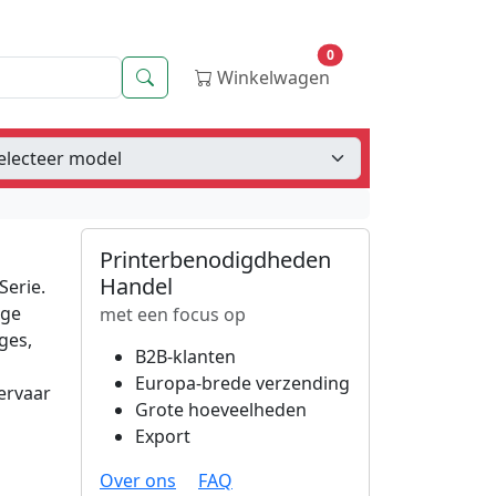
0
Zoeken
Winkelwagen
Printerbenodigdheden
Handel
Serie.
ige
met een focus op
ges,
B2B-klanten
Europa-brede verzending
ervaar
Grote hoeveelheden
Export
Over ons
FAQ