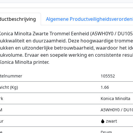
ductbeschrijving
Algemene Productveiligheidsverorden
Konica Minolta Zwarte Trommel Eenheid (A5WH0Y0 / DU105)
rukkwaliteit en duurzaamheid. Deze hoogwaardige trommel
rukken en uitzonderlijke betrouwbaarheid, waardoor het i
ukvolume. Ervaar een soepele werking en consistente resul
onica Minolta printer.
stelnummer
105552
icht (Kg)
1.66
rk
Konica Minolta
M
A5WH0Y0 / DU1
ur
zwart
e
Drum