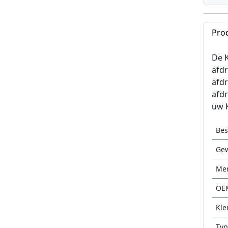
Pro
De 
afd
afd
afdr
uw K
Be
Gew
Me
OE
Kle
Typ