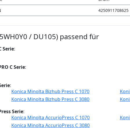
N
4250911708625
A5WH0Y0 / DU105) passend für
 Serie
:
PRO C Serie
:
Serie
:
Konica Minolta Bizhub Press C 1070
Koni
Konica Minolta Bizhub Press C 3080
Koni
ress Serie
:
Konica Minolta AccurioPress C 1070
Koni
Konica Minolta AccurioPress C 3080