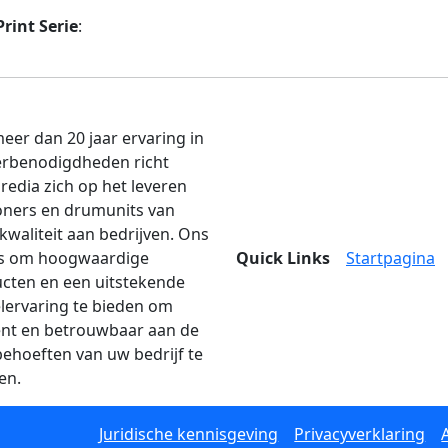
rint Serie
:
eer dan 20 jaar ervaring in
erbenodigdheden richt
edia zich op het leveren
oners en drumunits van
kwaliteit aan bedrijven. Ons
is om hoogwaardige
Quick Links
Startpagina
cten en een uitstekende
lervaring te bieden om
iënt en betrouwbaar aan de
behoeften van uw bedrijf te
en.
Juridische kennisgeving
Privacyverklaring