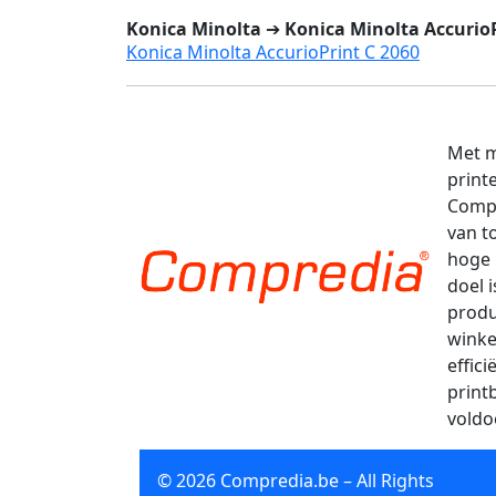
Konica Minolta
➔
Konica Minolta AccurioP
Konica Minolta AccurioPrint C 2060
Met m
print
Compr
van t
hoge 
doel 
produ
winke
effic
print
voldo
© 2026 Compredia.be – All Rights