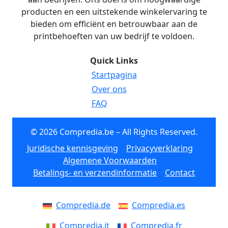
producten en een uitstekende winkelervaring te
bieden om efficiënt en betrouwbaar aan de
printbehoeften van uw bedrijf te voldoen.
Quick Links
Startpagina
Over ons
FAQ
© 2026 Compredia.be – All Rights Reserved.
Juridische kennisgeving
Privacyverklaring
Algemene Voorwaarden
Betalings- en verzendinformatie
Contact
Compredia.de
Compredia.es
Compredia.it
Compredia.fr