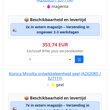
(A2X20ED / IU711M)
Eigenschaft:
magenta
Lagerstatus:
📦
Beschikbaarheid en levertijd
2x in extern magazijn – Verzending in
🚛
ongeveer 2-3 werkdagen
353,74 EUR
Exclusief BTW, plus verzendkosten
Konica Minolta ontwikkeleenheid geel (A2X208D /
IU711Y)
Eigenschaft:
geel
Lagerstatus:
📦
Beschikbaarheid en levertijd
7x in extern magazijn – Verzending in
🚛