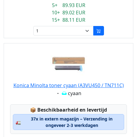
5+ 89.93 EUR
10+ 89.02 EUR
15+ 88.11 EUR
Konica Minolta toner cyaan (A3VU450 / TN711C)
Eigenschaft:
cyaan
Lagerstatus:
📦
Beschikbaarheid en levertijd
37x in extern magazijn – Verzending in
🚛
ongeveer 2-3 werkdagen