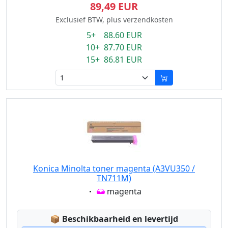
89,49 EUR
Exclusief BTW, plus verzendkosten
5+ 88.60 EUR
10+ 87.70 EUR
15+ 86.81 EUR
Konica Minolta toner magenta (A3VU350 /
TN711M)
Eigenschaft:
magenta
Lagerstatus:
📦
Beschikbaarheid en levertijd