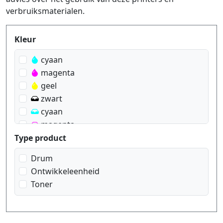
verbruiksmaterialen.
Produktfilter
Kleur
cyaan
magenta
geel
zwart
cyaan
magenta
geel
Type product
Drum
Ontwikkeleenheid
Toner