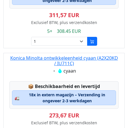
ongeveer 2-3 werkdagen
311,57 EUR
Exclusief BTW, plus verzendkosten
5+ 308.45 EUR
Konica Minolta ontwikkeleenheid cyaan (A2X20KD
/ IU711C)
Eigenschaft:
cyaan
Lagerstatus:
📦
Beschikbaarheid en levertijd
18x in extern magazijn – Verzending in
🚛
ongeveer 2-3 werkdagen
273,67 EUR
Exclusief BTW, plus verzendkosten