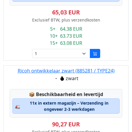
65,03 EUR
Exclusief BTW, plus verzendkosten
5+ 64.38 EUR
10+ 63.73 EUR
15+ 63.08 EUR
Ricoh ontwikkelaar zwart (885281 / TYPE24)
Eigenschaft:
zwart
Lagerstatus:
📦
Beschikbaarheid en levertijd
11x in extern magazijn – Verzending in
🚛
ongeveer 2-3 werkdagen
90,27 EUR
Exclusief BTW, plus verzendkosten