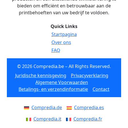
bieden om efficiënt en betrouwbaar aan de
printbehoeften van uw bedrijf te voldoen.
Quick Links
Startpagina
Over ons
FAQ
© 2026 Compredia.be – All Rights Reserved.
Juridische kennisgeving
Privacyverklaring
Algemene Voorwaarden
Betalings- en verzendinformatie
Contact
Compredia.de
Compredia.es
Compredia.it
Compredia.fr