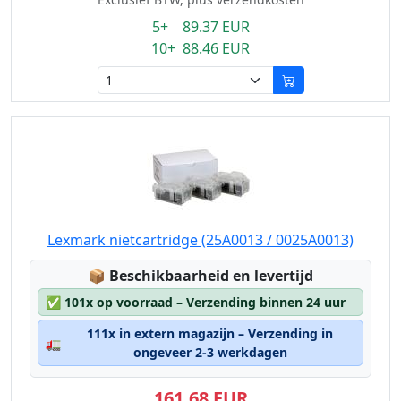
5+ 89.37 EUR
10+ 88.46 EUR
Lexmark nietcartridge (25A0013 / 0025A0013)
Lagerstatus:
📦
Beschikbaarheid en levertijd
✅
101x op voorraad – Verzending binnen 24 uur
111x in extern magazijn – Verzending in
🚛
ongeveer 2-3 werkdagen
161,68 EUR