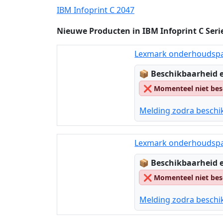
IBM Infoprint C 2047
Nieuwe Producten in IBM Infoprint C Seri
Lexmark onderhoudspak
Lagerstatus:
📦
Beschikbaarheid e
❌
Momenteel niet bes
Melding zodra beschi
Lexmark onderhoudspak
Lagerstatus:
📦
Beschikbaarheid e
❌
Momenteel niet bes
Melding zodra beschi