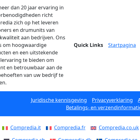
eer dan 20 jaar ervaring in
erbenodigdheden richt
edia zich op het leveren
oners en drumunits van
kwaliteit aan bedrijven. Ons
is om hoogwaardige
Quick Links
Startpagina
cten en een uitstekende
lervaring te bieden om
iënt en betrouwbaar aan de
behoeften van uw bedrijf te
en.
Juridische kennisgeving
Privacyverklaring
Betalings- en verzendinformati
Compredia.it
Compredia.fr
Compredia.co.uk