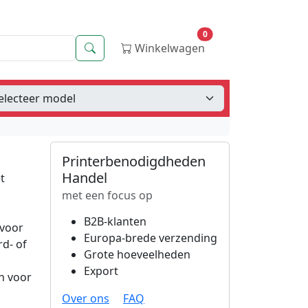
0
Zoeken
Winkelwagen
Printerbenodigdheden
Handel
t
met een focus op
B2B-klanten
rvoor
Europa-brede verzending
d- of
Grote hoeveelheden
n
Export
n voor
Over ons
FAQ