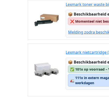
Lexmark toner waste b
Lagerstatus:
📦
Beschikbaarheid e
❌
Momenteel niet bes
Melding zodra beschi
Lexmark nietcartridge 
Lagerstatus:
📦
Beschikbaarheid e
✅
101x op voorraad –
111x in extern maga
🚛
werkdagen