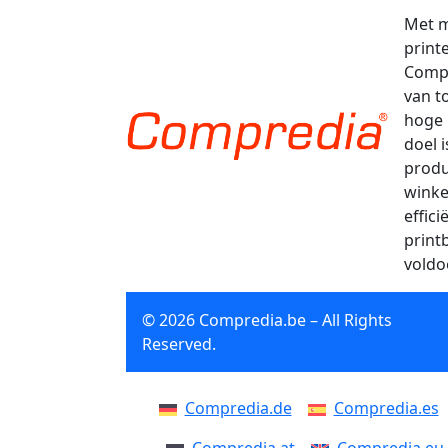
Met m
print
Compr
van t
hoge 
doel 
produ
winke
effic
print
voldo
© 2026 Compredia.be – All Rights
Reserved.
Compredia.de
Compredia.es