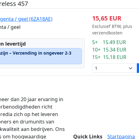
reless 457
15,65 EUR
genta / geel (6ZA18AE)
Exclusief BTW, plus
ta / geel
verzendkosten
5+ 15.49 EUR
n levertijd
10+ 15.34 EUR
zijn – Verzending in ongeveer 2-3
15+ 15.18 EUR
eer dan 20 jaar ervaring in
erbenodigdheden richt
edia zich op het leveren
oners en drumunits van
kwaliteit aan bedrijven. Ons
is om hoogwaardige
Quick Links
Startpagina