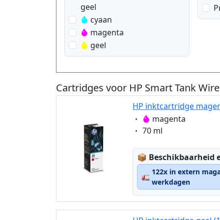
geel
P
cyaan
magenta
geel
Cartridges voor HP Smart Tank Wire
HP inktcartridge magen
Eigenschaft:
magenta
Eigenschaft:
70 ml
Lagerstatus:
📦
Beschikbaarheid e
122x in extern maga
🚛
werkdagen