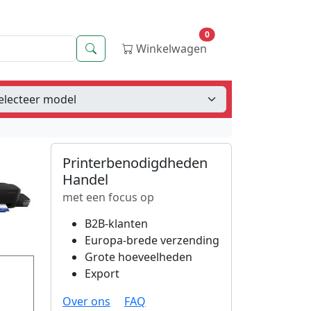
0
Zoeken
Winkelwagen
Printerbenodigdheden
Handel
met een focus op
B2B-klanten
Europa-brede verzending
Grote hoeveelheden
Export
Over ons
FAQ