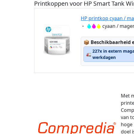
Printkoppen voor HP Smart Tank Wi
HP printkop cyaan / ma
Eigenschaft:
cyaan / magen
Lagerstatus:
📦
Beschikbaarheid e
227x in extern maga
🚛
werkdagen
Met m
print
Compr
van t
hoge 
doel 