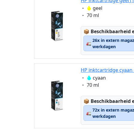
HP inktcartridge geel (
Eigenschaft:
geel
Eigenschaft:
70 ml
Lagerstatus:
📦
Beschikbaarheid e
26x in extern magaz
🚛
werkdagen
HP inktcartridge cyaan
Eigenschaft:
cyaan
Eigenschaft:
70 ml
Lagerstatus:
📦
Beschikbaarheid e
72x in extern magaz
🚛
werkdagen