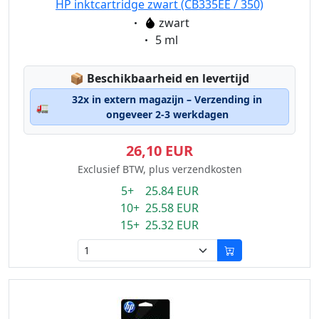
HP inktcartridge zwart (CB335EE / 350)
Eigenschaft:
zwart
Eigenschaft:
5 ml
Lagerstatus:
📦
Beschikbaarheid en levertijd
32x in extern magazijn – Verzending in
🚛
ongeveer 2-3 werkdagen
26,10 EUR
Exclusief BTW, plus verzendkosten
5+ 25.84 EUR
10+ 25.58 EUR
15+ 25.32 EUR