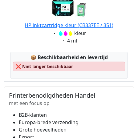
HP inktcartridge kleur (CB337EE / 351)
Eigenschaft:
kleur
Eigenschaft:
4 ml
Lagerstatus:
📦
Beschikbaarheid en levertijd
❌
Niet langer beschikbaar
Printerbenodigdheden Handel
met een focus op
B2B-klanten
Europa-brede verzending
Grote hoeveelheden
Export