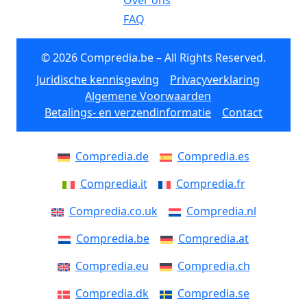
Over ons
FAQ
© 2026 Compredia.be – All Rights Reserved.
Juridische kennisgeving
Privacyverklaring
Algemene Voorwaarden
Betalings- en verzendinformatie
Contact
Compredia.de
Compredia.es
Compredia.it
Compredia.fr
Compredia.co.uk
Compredia.nl
Compredia.be
Compredia.at
Compredia.eu
Compredia.ch
Compredia.dk
Compredia.se