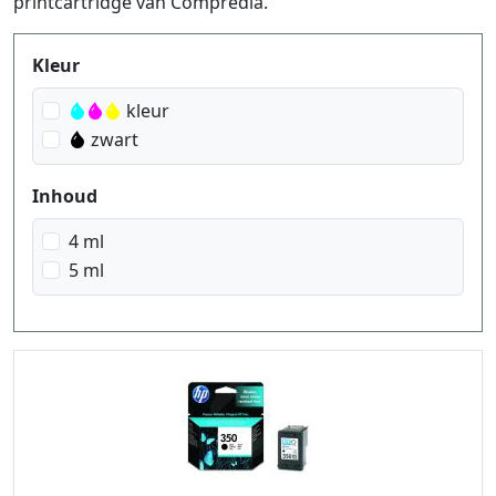
printcartridge van Compredia.
Produktfilter
Kleur
kleur
zwart
Inhoud
4 ml
5 ml