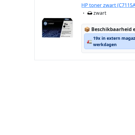
HP toner zwart (C7115A
Eigenschaft:
zwart
Lagerstatus:
📦
Beschikbaarheid e
19x in extern magaz
🚛
werkdagen