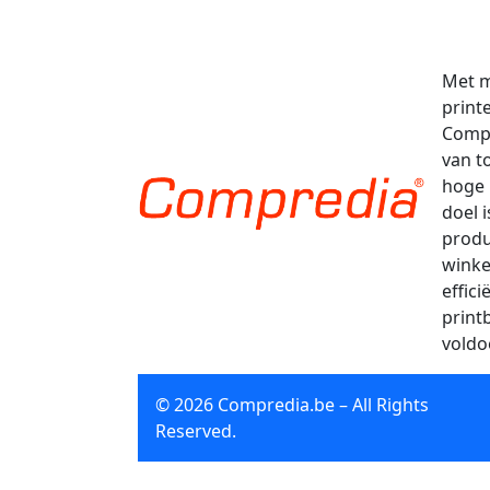
Met m
print
Compr
van t
hoge 
doel 
produ
winke
effic
print
voldo
© 2026 Compredia.be – All Rights
Reserved.