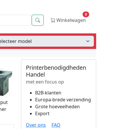
0
Zoeken
Winkelwagen
Printerbenodigdheden
Handel
met een focus op
B2B-klanten
Europa-brede verzending
tput
Grote hoeveelheden
ner
Export
Over ons
FAQ