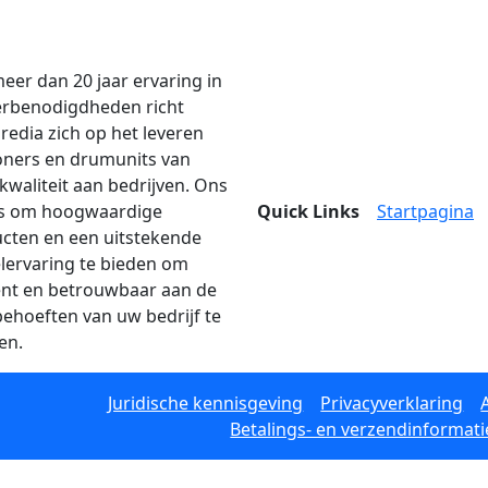
eer dan 20 jaar ervaring in
erbenodigdheden richt
edia zich op het leveren
oners en drumunits van
kwaliteit aan bedrijven. Ons
is om hoogwaardige
Quick Links
Startpagina
cten en een uitstekende
lervaring te bieden om
iënt en betrouwbaar aan de
behoeften van uw bedrijf te
en.
Juridische kennisgeving
Privacyverklaring
Betalings- en verzendinformati