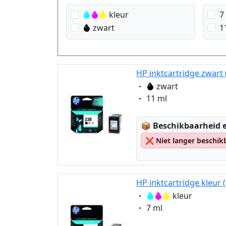
kleur
7
zwart
1
HP inktcartridge zwart 
Eigenschaft:
zwart
Eigenschaft:
11 ml
Lagerstatus:
📦
Beschikbaarheid e
❌
Niet langer beschik
HP inktcartridge kleur 
Eigenschaft:
kleur
Eigenschaft:
7 ml