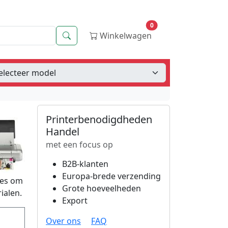
0
Zoeken
Winkelwagen
Printerbenodigdheden
Handel
met een focus op
B2B-klanten
Europa-brede verzending
ges om
Grote hoeveelheden
ialen.
Export
Over ons
FAQ