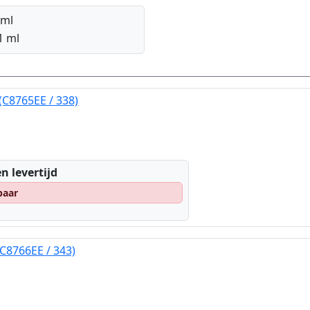
 ml
1 ml
(C8765EE / 338)
n levertijd
baar
(C8766EE / 343)