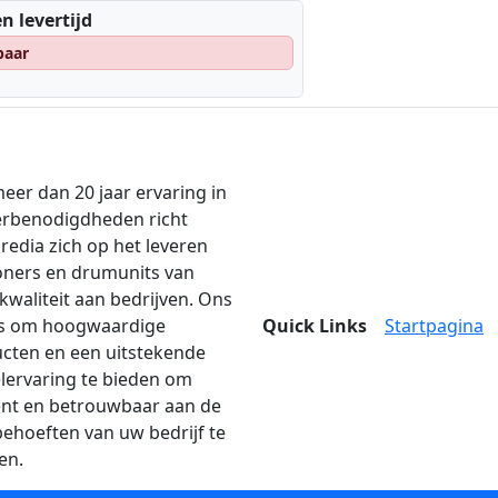
n levertijd
baar
eer dan 20 jaar ervaring in
erbenodigdheden richt
edia zich op het leveren
oners en drumunits van
kwaliteit aan bedrijven. Ons
is om hoogwaardige
Quick Links
Startpagina
cten en een uitstekende
lervaring te bieden om
iënt en betrouwbaar aan de
behoeften van uw bedrijf te
en.