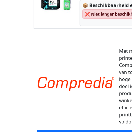
Lagerstatus:
📦
Beschikbaarheid e
❌
Niet langer beschik
Met m
print
Compr
van t
hoge 
doel 
produ
winke
effic
print
voldo