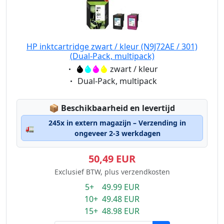
HP inktcartridge zwart / kleur (N9J72AE / 301)
(Dual-Pack, multipack)
Eigenschaft:
zwart / kleur
Eigenschaft:
Dual-Pack, multipack
Lagerstatus:
📦
Beschikbaarheid en levertijd
245x in extern magazijn – Verzending in
🚛
ongeveer 2-3 werkdagen
50,49 EUR
Exclusief BTW, plus verzendkosten
5+ 49.99 EUR
10+ 49.48 EUR
15+ 48.98 EUR