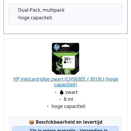
Dual-Pack, multipack
hoge capaciteit
HP inktcartridge zwart (CH563EE / 301XL) (hoge
capaciteit)
Eigenschaft:
zwart
Eigenschaft:
8 ml
Eigenschaft:
hoge capaciteit
Lagerstatus:
📦
Beschikbaarheid en levertijd
77x in extern magazijn – Verzending in