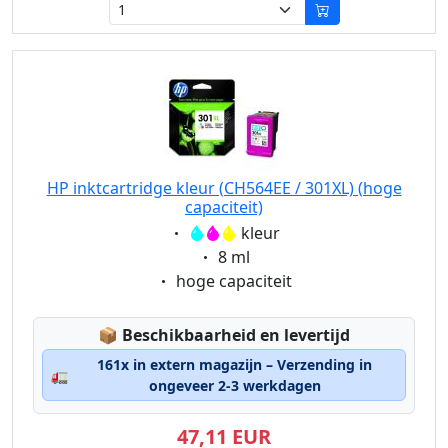
HP inktcartridge kleur (CH564EE / 301XL) (hoge
capaciteit)
Eigenschaft:
kleur
Eigenschaft:
8 ml
Eigenschaft:
hoge capaciteit
Lagerstatus:
📦
Beschikbaarheid en levertijd
161x in extern magazijn – Verzending in
🚛
ongeveer 2-3 werkdagen
47,11 EUR