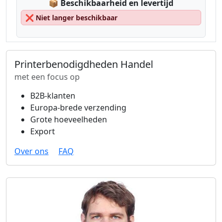
Lagerstatus:
📦
Beschikbaarheid en levertijd
❌
Niet langer beschikbaar
Printerbenodigdheden Handel
met een focus op
B2B-klanten
Europa-brede verzending
Grote hoeveelheden
Export
Over ons
FAQ