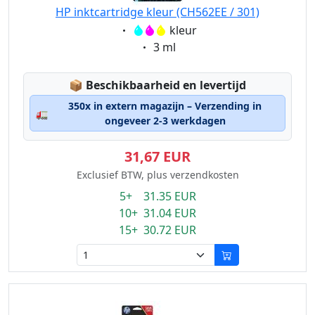
HP inktcartridge kleur (CH562EE / 301)
Eigenschaft:
kleur
Eigenschaft:
3 ml
Lagerstatus:
📦
Beschikbaarheid en levertijd
350x in extern magazijn – Verzending in
🚛
ongeveer 2-3 werkdagen
31,67 EUR
Exclusief BTW, plus verzendkosten
5+ 31.35 EUR
10+ 31.04 EUR
15+ 30.72 EUR