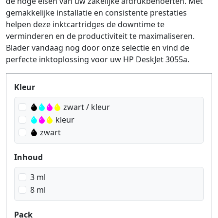
de hoge eisen van uw zakelijke afdrukbehoeften. Met
gemakkelijke installatie en consistente prestaties
helpen deze inktcartridges de downtime te
verminderen en de productiviteit te maximaliseren.
Blader vandaag nog door onze selectie en vind de
perfecte inktoplossing voor uw HP DeskJet 3055a.
Produktfilter
Kleur
zwart / kleur
kleur
zwart
Inhoud
3 ml
8 ml
Pack