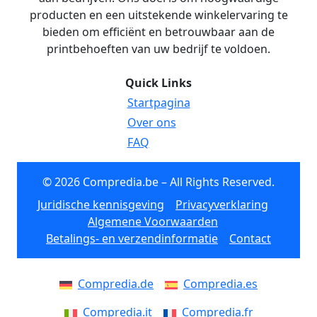
producten en een uitstekende winkelervaring te
bieden om efficiënt en betrouwbaar aan de
printbehoeften van uw bedrijf te voldoen.
Quick Links
Startpagina
Over ons
FAQ
© 2026 Compredia.be – All Rights Reserved.
Juridische kennisgeving
Privacyverklaring
Algemene Voorwaarden
Betalings- en verzendinformatie
Contact
Compredia.de
Compredia.es
Compredia.it
Compredia.fr