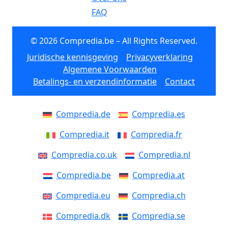
FAQ
© 2026 Compredia.be – All Rights Reserved.
Juridische kennisgeving
Privacyverklaring
Algemene Voorwaarden
Betalings- en verzendinformatie
Contact
Compredia.de
Compredia.es
Compredia.it
Compredia.fr
Compredia.co.uk
Compredia.nl
Compredia.be
Compredia.at
Compredia.eu
Compredia.ch
Compredia.dk
Compredia.se