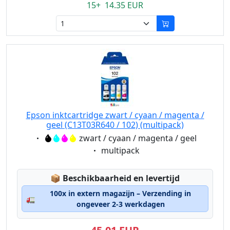
15+ 14.35 EUR
Epson inktcartridge zwart / cyaan / magenta /
geel (C13T03R640 / 102) (multipack)
Eigenschaft:
zwart / cyaan / magenta / geel
Eigenschaft:
multipack
Lagerstatus:
📦
Beschikbaarheid en levertijd
100x in extern magazijn – Verzending in
🚛
ongeveer 2-3 werkdagen