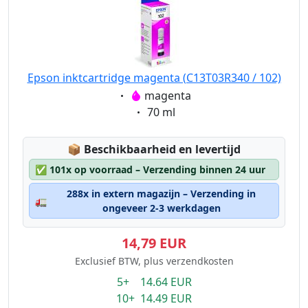
Epson inktcartridge magenta (C13T03R340 / 102)
Eigenschaft:
magenta
Eigenschaft:
70 ml
Lagerstatus:
📦
Beschikbaarheid en levertijd
✅
101x op voorraad – Verzending binnen 24 uur
288x in extern magazijn – Verzending in
🚛
ongeveer 2-3 werkdagen
14,79 EUR
Exclusief BTW, plus verzendkosten
5+ 14.64 EUR
10+ 14.49 EUR