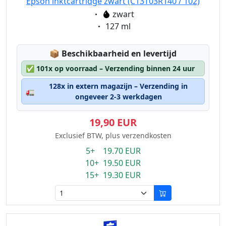
Epson inktcartridge zwart (C13T03R140 / 102)
Eigenschaft:
zwart
Eigenschaft:
127 ml
Lagerstatus:
📦
Beschikbaarheid en levertijd
✅
101x op voorraad – Verzending binnen 24 uur
128x in extern magazijn – Verzending in
🚛
ongeveer 2-3 werkdagen
19,90 EUR
Exclusief BTW, plus verzendkosten
5+ 19.70 EUR
10+ 19.50 EUR
15+ 19.30 EUR