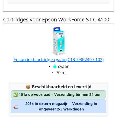
Cartridges voor Epson WorkForce ST-C 4100
Epson inktcartridge cyaan (C13T03R240 / 102)
Eigenschaft:
cyaan
Eigenschaft:
70 ml
Lagerstatus:
📦
Beschikbaarheid en levertijd
✅
101x op voorraad – Verzending binnen 24 uur
205x in extern magazijn – Verzending in
🚛
ongeveer 2-3 werkdagen