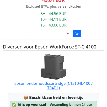
45,01 EUR
Exclusief BTW, plus verzendkosten
5+ 44.56 EUR
10+ 44.11 EUR
15+ 43.66 EUR
Diversen voor Epson WorkForce ST-C 4100
Epson onderhoudscartridge (C13T04D100 /
T04D1)
Lagerstatus:
📦
Beschikbaarheid en levertijd
✅
101x op voorraad – Verzending binnen 24 uur