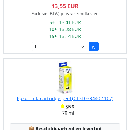
13,55 EUR
Exclusief BTW, plus verzendkosten
5+ 13.41 EUR
10+ 13.28 EUR
15+ 13.14 EUR
Epson inktcartridge geel (C13T03R440 / 102)
Eigenschaft:
geel
Eigenschaft:
70 ml
Lagerstatus:
📦
Beschikbaarheid en levertijd