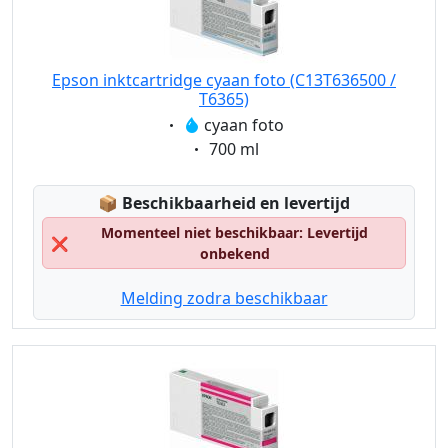
Epson inktcartridge cyaan foto (C13T636500 /
T6365)
Eigenschaft:
cyaan foto
Eigenschaft:
700 ml
Lagerstatus:
📦
Beschikbaarheid en levertijd
Momenteel niet beschikbaar: Levertijd
❌
onbekend
Melding zodra beschikbaar