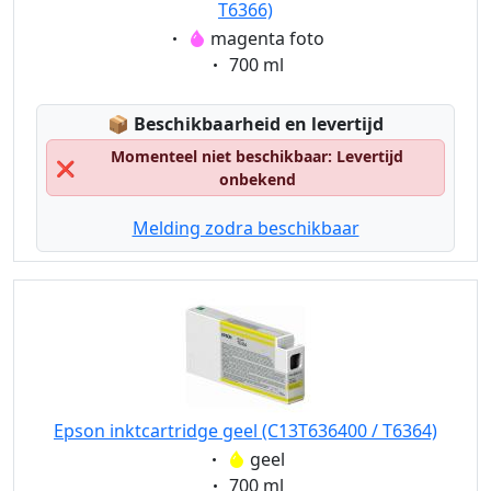
T6366)
Eigenschaft:
magenta foto
Eigenschaft:
700 ml
Lagerstatus:
📦
Beschikbaarheid en levertijd
Momenteel niet beschikbaar: Levertijd
❌
onbekend
Melding zodra beschikbaar
Epson inktcartridge geel (C13T636400 / T6364)
Eigenschaft:
geel
Eigenschaft:
700 ml