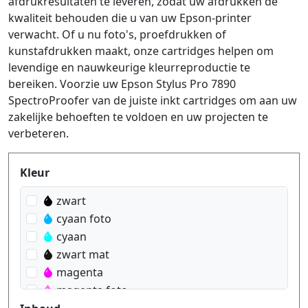
afdrukresultaten te leveren, zodat uw afdrukken de
kwaliteit behouden die u van uw Epson-printer
verwacht. Of u nu foto's, proefdrukken of
kunstafdrukken maakt, onze cartridges helpen om
levendige en nauwkeurige kleurreproductie te
bereiken. Voorzie uw Epson Stylus Pro 7890
SpectroProofer van de juiste inkt cartridges om aan uw
zakelijke behoeften te voldoen en uw projecten te
verbeteren.
Produktfilter
Kleur
zwart
cyaan foto
cyaan
zwart mat
magenta
magenta foto