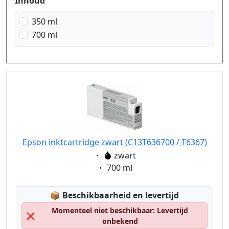
geel
Inhoud
350 ml
700 ml
Epson inktcartridge zwart (C13T636700 / T6367)
Eigenschaft:
zwart
Eigenschaft:
700 ml
Lagerstatus:
📦
Beschikbaarheid en levertijd
Momenteel niet beschikbaar: Levertijd
❌
onbekend