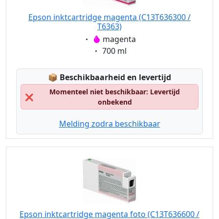
Epson inktcartridge magenta (C13T636300 /
T6363)
Eigenschaft:
magenta
Eigenschaft:
700 ml
Lagerstatus:
📦
Beschikbaarheid en levertijd
Momenteel niet beschikbaar: Levertijd
❌
onbekend
Melding zodra beschikbaar
Epson inktcartridge magenta foto (C13T636600 /