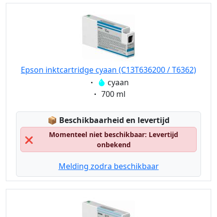
Epson inktcartridge cyaan (C13T636200 / T6362)
Eigenschaft:
cyaan
Eigenschaft:
700 ml
Lagerstatus:
📦
Beschikbaarheid en levertijd
Momenteel niet beschikbaar: Levertijd
❌
onbekend
Melding zodra beschikbaar