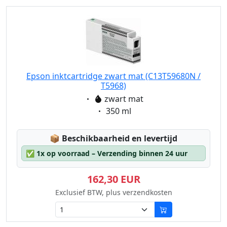
Epson inktcartridge zwart mat (C13T59680N /
T5968)
Eigenschaft:
zwart mat
Eigenschaft:
350 ml
Lagerstatus:
📦
Beschikbaarheid en levertijd
✅
1x op voorraad – Verzending binnen 24 uur
162,30 EUR
Exclusief BTW, plus verzendkosten