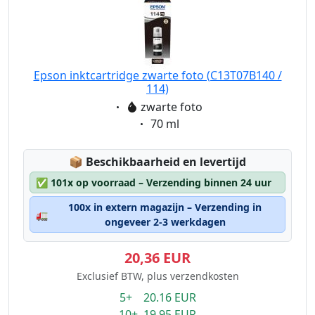
Epson inktcartridge zwarte foto (C13T07B140 /
114)
Eigenschaft:
zwarte foto
Eigenschaft:
70 ml
Lagerstatus:
📦
Beschikbaarheid en levertijd
✅
101x op voorraad – Verzending binnen 24 uur
100x in extern magazijn – Verzending in
🚛
ongeveer 2-3 werkdagen
20,36 EUR
Exclusief BTW, plus verzendkosten
5+ 20.16 EUR
10+ 19.95 EUR