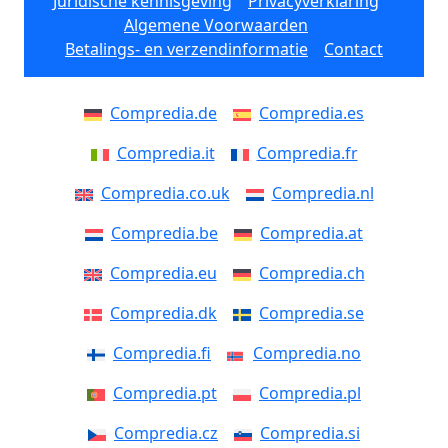
Juridische kennisgeving
Privacyverklaring
Algemene Voorwaarden
Betalings- en verzendinformatie
Contact
Compredia.de
Compredia.es
Compredia.it
Compredia.fr
Compredia.co.uk
Compredia.nl
Compredia.be
Compredia.at
Compredia.eu
Compredia.ch
Compredia.dk
Compredia.se
Compredia.fi
Compredia.no
Compredia.pt
Compredia.pl
Compredia.cz
Compredia.si