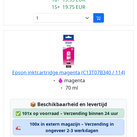
15+ 19.75 EUR
Epson inktcartridge magenta (C13T07B340 / 114)
Eigenschaft:
magenta
Eigenschaft:
70 ml
Lagerstatus:
📦
Beschikbaarheid en levertijd
✅
101x op voorraad – Verzending binnen 24 uur
100x in extern magazijn – Verzending in
🚛
ongeveer 2-3 werkdagen