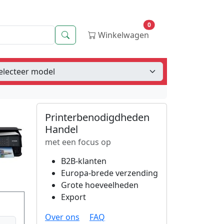
0
Zoeken
Winkelwagen
Printerbenodigdheden
Handel
met een focus op
B2B-klanten
Europa-brede verzending
Grote hoeveelheden
Export
Over ons
FAQ