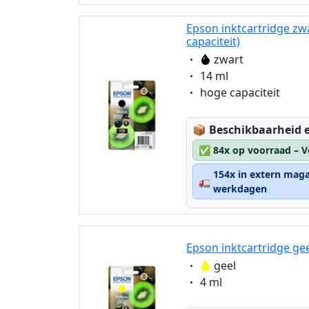
Epson inktcartridge zw
capaciteit)
Eigenschaft:
zwart
Eigenschaft:
14 ml
Eigenschaft:
hoge capaciteit
Lagerstatus:
📦
Beschikbaarheid e
✅
84x op voorraad – V
154x in extern maga
🚛
werkdagen
Epson inktcartridge ge
Eigenschaft:
geel
Eigenschaft:
4 ml