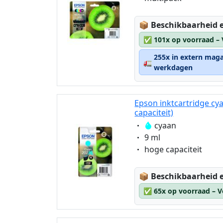
Lagerstatus:
📦
Beschikbaarheid e
✅
101x op voorraad –
255x in extern maga
🚛
werkdagen
Epson inktcartridge cy
capaciteit)
Eigenschaft:
cyaan
Eigenschaft:
9 ml
Eigenschaft:
hoge capaciteit
Lagerstatus:
📦
Beschikbaarheid e
✅
65x op voorraad – V