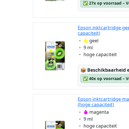
✅
27x op voorraad – V
Epson inktcartridge ge
capaciteit)
Eigenschaft:
geel
Eigenschaft:
9 ml
Eigenschaft:
hoge capaciteit
Lagerstatus:
📦
Beschikbaarheid e
✅
40x op voorraad – V
Epson inktcartridge m
(hoge capaciteit)
Eigenschaft:
magenta
Eigenschaft:
9 ml
Eigenschaft:
hoge capaciteit