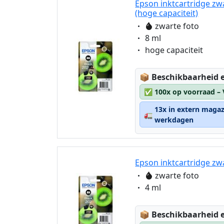
Epson inktcartridge zw
(hoge capaciteit)
Eigenschaft:
zwarte foto
Eigenschaft:
8 ml
Eigenschaft:
hoge capaciteit
Lagerstatus:
📦
Beschikbaarheid e
✅
100x op voorraad –
13x in extern magaz
🚛
werkdagen
Epson inktcartridge zw
Eigenschaft:
zwarte foto
Eigenschaft:
4 ml
Lagerstatus:
📦
Beschikbaarheid e