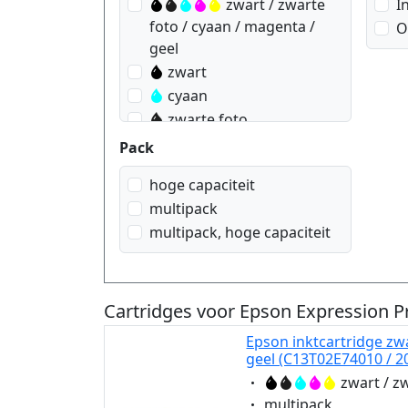
zwart / zwarte
I
foto / cyaan / magenta /
O
geel
zwart
cyaan
zwarte foto
magenta
Pack
geel
hoge capaciteit
multipack
multipack, hoge capaciteit
Cartridges voor Epson Expression 
Epson inktcartridge zwa
geel (C13T02E74010 / 20
Eigenschaft:
zwart / z
Eigenschaft:
multipack