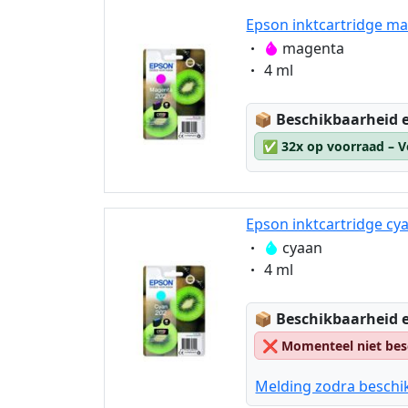
Epson inktcartridge ma
Eigenschaft:
magenta
Eigenschaft:
4 ml
Lagerstatus:
📦
Beschikbaarheid e
✅
32x op voorraad – V
Epson inktcartridge cy
Eigenschaft:
cyaan
Eigenschaft:
4 ml
Lagerstatus:
📦
Beschikbaarheid e
❌
Momenteel niet bes
Melding zodra beschi