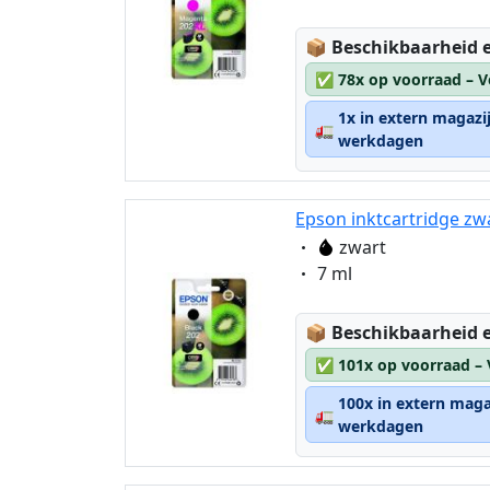
Lagerstatus:
📦
Beschikbaarheid e
✅
78x op voorraad – V
1x in extern magazi
🚛
werkdagen
Epson inktcartridge zw
Eigenschaft:
zwart
Eigenschaft:
7 ml
Lagerstatus:
📦
Beschikbaarheid e
✅
101x op voorraad –
100x in extern maga
🚛
werkdagen