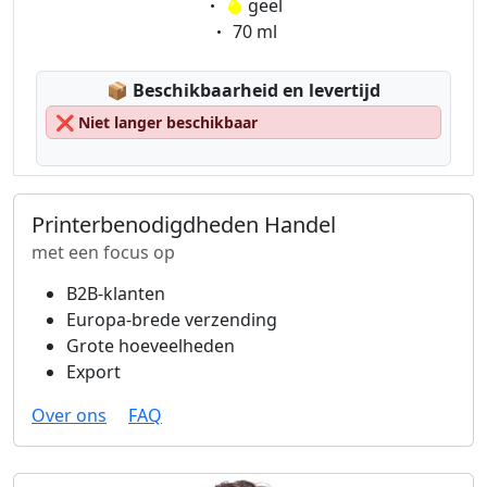
Eigenschaft:
geel
Eigenschaft:
70 ml
Lagerstatus:
📦
Beschikbaarheid en levertijd
❌
Niet langer beschikbaar
Printerbenodigdheden Handel
met een focus op
B2B-klanten
Europa-brede verzending
Grote hoeveelheden
Export
Over ons
FAQ