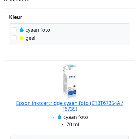
Produktfilter
Kleur
cyaan foto
geel
Epson inktcartridge cyaan foto (C13T67354A /
T6735)
Eigenschaft:
cyaan foto
Eigenschaft:
70 ml