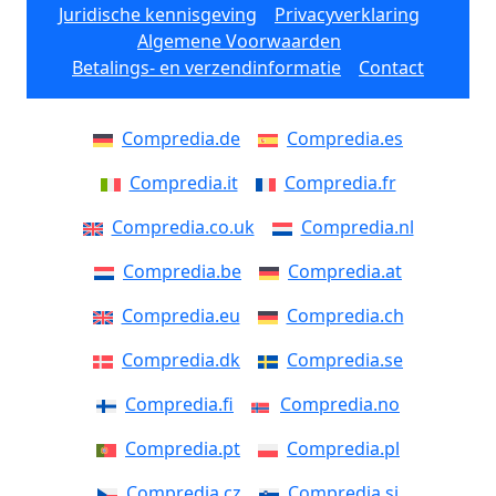
Juridische kennisgeving
Privacyverklaring
Algemene Voorwaarden
Betalings- en verzendinformatie
Contact
Compredia.de
Compredia.es
Compredia.it
Compredia.fr
Compredia.co.uk
Compredia.nl
Compredia.be
Compredia.at
Compredia.eu
Compredia.ch
Compredia.dk
Compredia.se
Compredia.fi
Compredia.no
Compredia.pt
Compredia.pl
Compredia.cz
Compredia.si