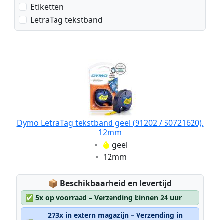
Etiketten
zwart op wit
LetraTag tekstband
Dymo LetraTag tekstband geel (91202 / S0721620),
12mm
Eigenschaft:
geel
Eigenschaft:
12mm
Lagerstatus:
📦
Beschikbaarheid en levertijd
✅
5x op voorraad – Verzending binnen 24 uur
273x in extern magazijn – Verzending in