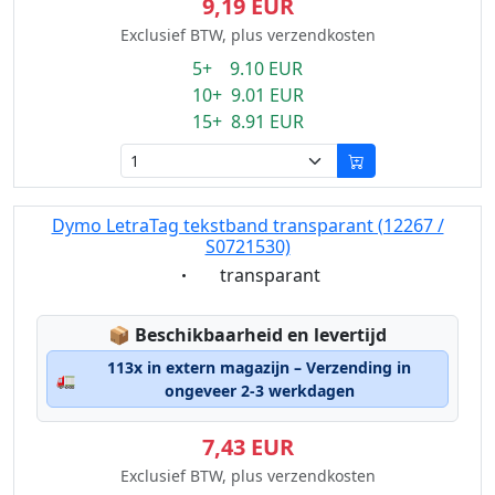
9,19 EUR
Exclusief BTW, plus verzendkosten
5+ 9.10 EUR
10+ 9.01 EUR
15+ 8.91 EUR
Dymo LetraTag tekstband transparant (12267 /
S0721530)
Eigenschaft:
transparant
Lagerstatus:
📦
Beschikbaarheid en levertijd
113x in extern magazijn – Verzending in
🚛
ongeveer 2-3 werkdagen
7,43 EUR
Exclusief BTW, plus verzendkosten