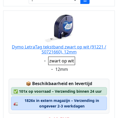
Dymo LetraTag tekstband zwart op wit (91221 /
S0721660), 12mm
Eigenschaft:
zwart op wit
Eigenschaft:
12mm
Lagerstatus:
📦
Beschikbaarheid en levertijd
✅
101x op voorraad – Verzending binnen 24 uur
1826x in extern magazijn – Verzending in
🚛
ongeveer 2-3 werkdagen