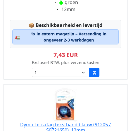
Eigenschaft:
groen
Eigenschaft:
12mm
Lagerstatus:
📦
Beschikbaarheid en levertijd
1x in extern magazijn – Verzending in
🚛
ongeveer 2-3 werkdagen
7,43 EUR
Exclusief BTW, plus verzendkosten
Dymo LetraTag tekstband blauw (91205 /
S0721650), 12mm