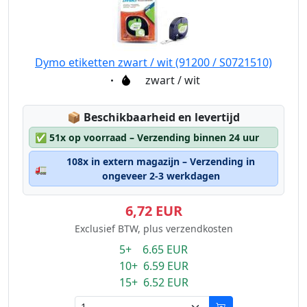
Dymo etiketten zwart / wit (91200 / S0721510)
Eigenschaft:
zwart / wit
Lagerstatus:
📦
Beschikbaarheid en levertijd
✅
51x op voorraad – Verzending binnen 24 uur
108x in extern magazijn – Verzending in
🚛
ongeveer 2-3 werkdagen
6,72 EUR
Exclusief BTW, plus verzendkosten
5+ 6.65 EUR
10+ 6.59 EUR
15+ 6.52 EUR