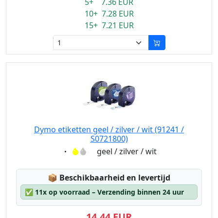
5+ 7.36 EUR
10+ 7.28 EUR
15+ 7.21 EUR
Dymo etiketten geel / zilver / wit (91241 /
S0721800)
Eigenschaft:
geel / zilver / wit
Lagerstatus:
📦
Beschikbaarheid en levertijd
✅
11x op voorraad – Verzending binnen 24 uur
14,44 EUR