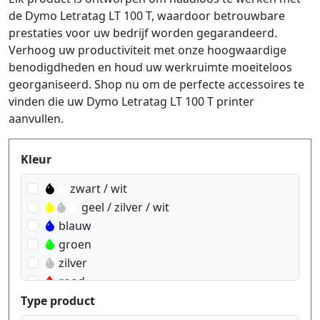
de Dymo Letratag LT 100 T, waardoor betrouwbare
prestaties voor uw bedrijf worden gegarandeerd.
Verhoog uw productiviteit met onze hoogwaardige
benodigdheden en houd uw werkruimte moeiteloos
georganiseerd. Shop nu om de perfecte accessoires te
vinden die uw Dymo Letratag LT 100 T printer
aanvullen.
Produktfilter
Kleur
zwart / wit
geel / zilver / wit
blauw
groen
zilver
rood
geel
Type product
transparant