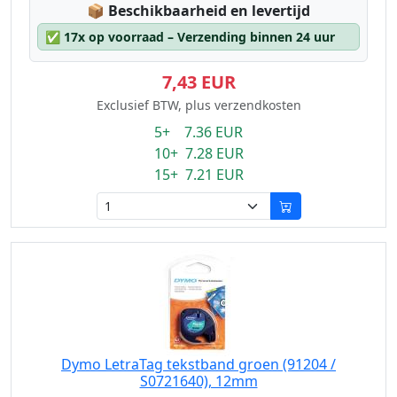
Lagerstatus:
📦
Beschikbaarheid en levertijd
✅
17x op voorraad – Verzending binnen 24 uur
7,43 EUR
Exclusief BTW, plus verzendkosten
5+ 7.36 EUR
10+ 7.28 EUR
15+ 7.21 EUR
Dymo LetraTag tekstband groen (91204 /
S0721640), 12mm