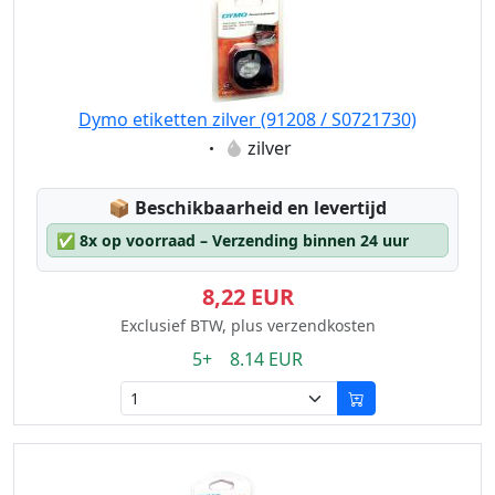
Dymo etiketten zilver (91208 / S0721730)
Eigenschaft:
zilver
Lagerstatus:
📦
Beschikbaarheid en levertijd
✅
8x op voorraad – Verzending binnen 24 uur
8,22 EUR
Exclusief BTW, plus verzendkosten
5+ 8.14 EUR