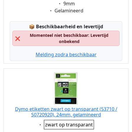
Eigenschaft:
9mm
Eigenschaft:
Gelamineerd
Lagerstatus:
📦
Beschikbaarheid en levertijd
Momenteel niet beschikbaar: Levertijd
❌
onbekend
Melding zodra beschikbaar
Dymo etiketten zwart op transparant (53710 /
S0720920), 24mm, gelamineerd
Eigenschaft:
zwart op transparant