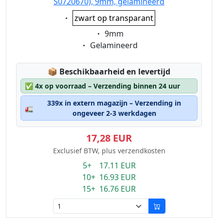
S0720670), 9mm, gelamineerd
Eigenschaft:
zwart op transparant
Eigenschaft:
9mm
Eigenschaft:
Gelamineerd
Lagerstatus:
📦
Beschikbaarheid en levertijd
✅
4x op voorraad – Verzending binnen 24 uur
339x in extern magazijn – Verzending in
🚛
ongeveer 2-3 werkdagen
17,28 EUR
Exclusief BTW, plus verzendkosten
5+ 17.11 EUR
10+ 16.93 EUR
15+ 16.76 EUR