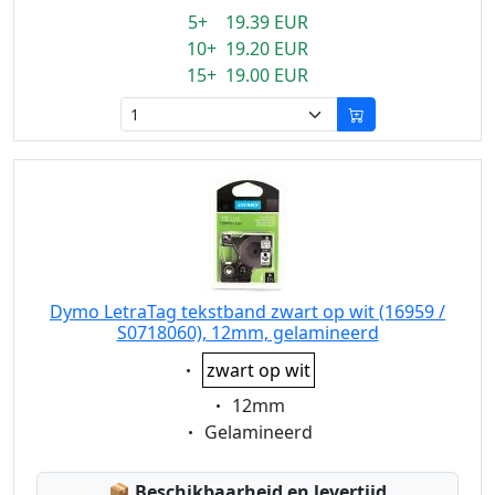
5+ 19.39 EUR
10+ 19.20 EUR
15+ 19.00 EUR
Dymo LetraTag tekstband zwart op wit (16959 /
S0718060), 12mm, gelamineerd
Eigenschaft:
zwart op wit
Eigenschaft:
12mm
Eigenschaft:
Gelamineerd
Lagerstatus:
📦
Beschikbaarheid en levertijd