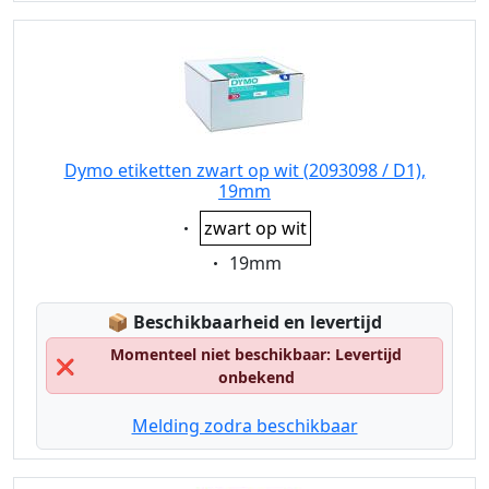
Dymo etiketten zwart op wit (2093098 / D1),
19mm
Eigenschaft:
zwart op wit
Eigenschaft:
19mm
Lagerstatus:
📦
Beschikbaarheid en levertijd
Momenteel niet beschikbaar: Levertijd
❌
onbekend
Melding zodra beschikbaar