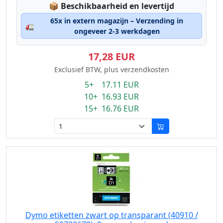
Lagerstatus:
📦
Beschikbaarheid en levertijd
65x in extern magazijn – Verzending in
🚛
ongeveer 2-3 werkdagen
17,28 EUR
Exclusief BTW, plus verzendkosten
5+ 17.11 EUR
10+ 16.93 EUR
15+ 16.76 EUR
Dymo etiketten zwart op transparant (40910 /