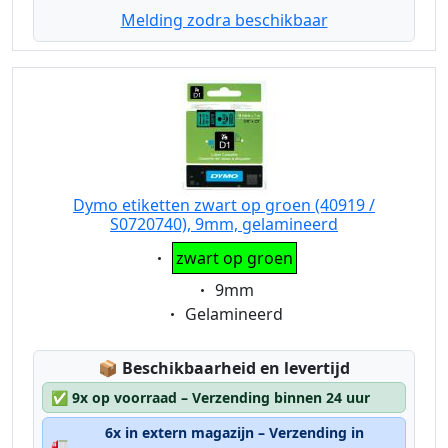
Melding zodra beschikbaar
Dymo etiketten zwart op groen (40919 /
S0720740), 9mm, gelamineerd
Eigenschaft:
zwart op groen
Eigenschaft:
9mm
Eigenschaft:
Gelamineerd
Lagerstatus:
📦
Beschikbaarheid en levertijd
✅
9x op voorraad – Verzending binnen 24 uur
6x in extern magazijn – Verzending in
🚛