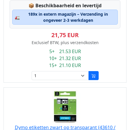
Lagerstatus:
📦
Beschikbaarheid en levertijd
189x in extern magazijn – Verzending in
🚛
ongeveer 2-3 werkdagen
21,75 EUR
Exclusief BTW, plus verzendkosten
5+ 21.53 EUR
10+ 21.32 EUR
15+ 21.10 EUR
Dymo etiketten zwart op transparant (43610 /