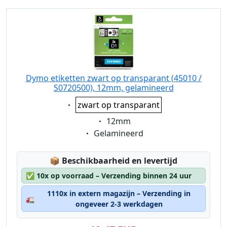
Dymo etiketten zwart op transparant (45010 /
S0720500), 12mm, gelamineerd
Eigenschaft:
zwart op transparant
Eigenschaft:
12mm
Eigenschaft:
Gelamineerd
Lagerstatus:
📦
Beschikbaarheid en levertijd
✅
10x op voorraad – Verzending binnen 24 uur
1110x in extern magazijn – Verzending in
🚛
ongeveer 2-3 werkdagen