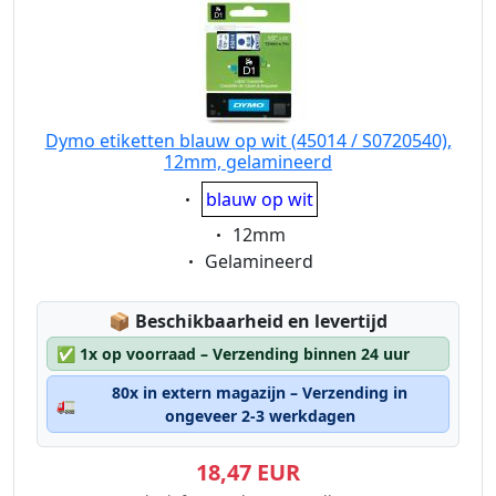
Dymo etiketten blauw op wit (45014 / S0720540),
12mm, gelamineerd
Eigenschaft:
blauw op wit
Eigenschaft:
12mm
Eigenschaft:
Gelamineerd
Lagerstatus:
📦
Beschikbaarheid en levertijd
✅
1x op voorraad – Verzending binnen 24 uur
80x in extern magazijn – Verzending in
🚛
ongeveer 2-3 werkdagen
18,47 EUR