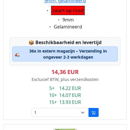
9mm, gelamineerd
Eigenschaft:
zwart op rood
Eigenschaft:
9mm
Eigenschaft:
Gelamineerd
Lagerstatus:
📦
Beschikbaarheid en levertijd
36x in extern magazijn – Verzending in
🚛
ongeveer 2-3 werkdagen
14,36 EUR
Exclusief BTW, plus verzendkosten
5+ 14.22 EUR
10+ 14.07 EUR
15+ 13.93 EUR