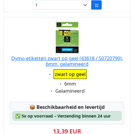
Dymo etiketten zwart op geel (43618 / S0720790),
6mm, gelamineerd
Eigenschaft:
zwart op geel
Eigenschaft:
6mm
Eigenschaft:
Gelamineerd
Lagerstatus:
📦
Beschikbaarheid en levertijd
✅
5x op voorraad – Verzending binnen 24 uur
13,39 EUR