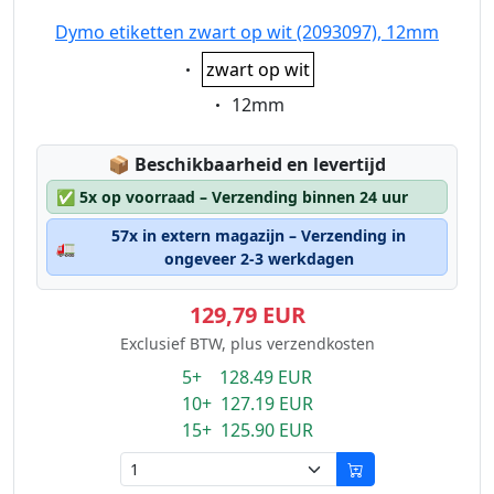
Dymo etiketten zwart op wit (2093097), 12mm
Eigenschaft:
zwart op wit
Eigenschaft:
12mm
Lagerstatus:
📦
Beschikbaarheid en levertijd
✅
5x op voorraad – Verzending binnen 24 uur
57x in extern magazijn – Verzending in
🚛
ongeveer 2-3 werkdagen
129,79 EUR
Exclusief BTW, plus verzendkosten
5+ 128.49 EUR
10+ 127.19 EUR
15+ 125.90 EUR