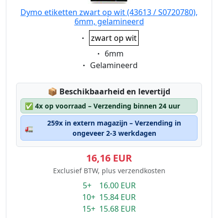
Dymo etiketten zwart op wit (43613 / S0720780),
6mm, gelamineerd
Eigenschaft:
zwart op wit
Eigenschaft:
6mm
Eigenschaft:
Gelamineerd
Lagerstatus:
📦
Beschikbaarheid en levertijd
✅
4x op voorraad – Verzending binnen 24 uur
259x in extern magazijn – Verzending in
🚛
ongeveer 2-3 werkdagen
16,16 EUR
Exclusief BTW, plus verzendkosten
5+ 16.00 EUR
10+ 15.84 EUR
15+ 15.68 EUR