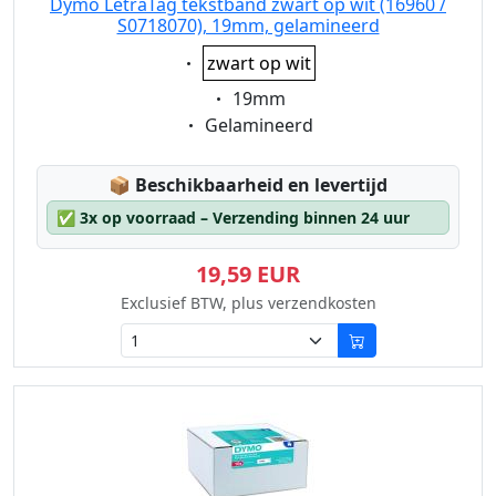
Dymo LetraTag tekstband zwart op wit (16960 /
S0718070), 19mm, gelamineerd
Eigenschaft:
zwart op wit
Eigenschaft:
19mm
Eigenschaft:
Gelamineerd
Lagerstatus:
📦
Beschikbaarheid en levertijd
✅
3x op voorraad – Verzending binnen 24 uur
19,59 EUR
Exclusief BTW, plus verzendkosten