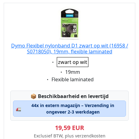
Dymo Flexibel nylonband D1 zwart op wit (16958 /
S0718050), 19mm, flexible laminated
Eigenschaft:
zwart op wit
Eigenschaft:
19mm
Eigenschaft:
Flexible laminated
Lagerstatus:
📦
Beschikbaarheid en levertijd
44x in extern magazijn – Verzending in
🚛
ongeveer 2-3 werkdagen
19,59 EUR
Exclusief BTW, plus verzendkosten