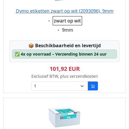
Dymo etiketten zwart op wit (2093096), 9mm
Eigenschaft:
zwart op wit
Eigenschaft:
9mm
Lagerstatus:
📦
Beschikbaarheid en levertijd
✅
4x op voorraad – Verzending binnen 24 uur
101,92 EUR
Exclusief BTW, plus verzendkosten