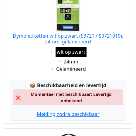
Dymo etiketten wit op zwart (53721 / S0721010),
24mm, gelamineerd
Eigenschaft:
wit op zwart
Eigenschaft:
24mm
Eigenschaft:
Gelamineerd
Lagerstatus:
📦
Beschikbaarheid en levertijd
Momenteel niet beschikbaar: Levertijd
❌
onbekend
Melding zodra beschikbaar