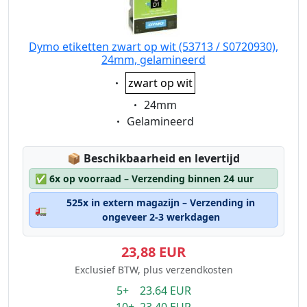
Dymo etiketten zwart op wit (53713 / S0720930),
24mm, gelamineerd
Eigenschaft:
zwart op wit
Eigenschaft:
24mm
Eigenschaft:
Gelamineerd
Lagerstatus:
📦
Beschikbaarheid en levertijd
✅
6x op voorraad – Verzending binnen 24 uur
525x in extern magazijn – Verzending in
🚛
ongeveer 2-3 werkdagen
23,88 EUR
Exclusief BTW, plus verzendkosten
5+ 23.64 EUR