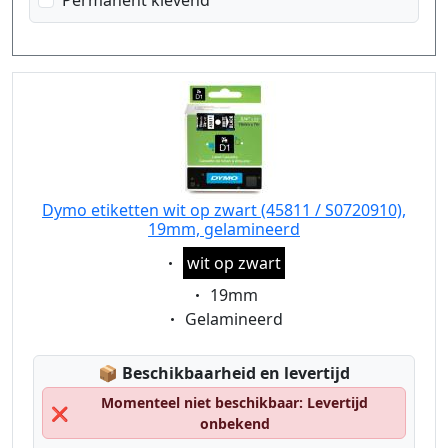
Permanent klevend
Dymo etiketten wit op zwart (45811 / S0720910),
19mm, gelamineerd
Eigenschaft:
wit op zwart
Eigenschaft:
19mm
Eigenschaft:
Gelamineerd
Lagerstatus:
📦
Beschikbaarheid en levertijd
Momenteel niet beschikbaar: Levertijd
❌
onbekend