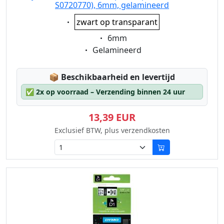
S0720770), 6mm, gelamineerd
Eigenschaft:
zwart op transparant
Eigenschaft:
6mm
Eigenschaft:
Gelamineerd
Lagerstatus:
📦
Beschikbaarheid en levertijd
✅
2x op voorraad – Verzending binnen 24 uur
13,39 EUR
Exclusief BTW, plus verzendkosten