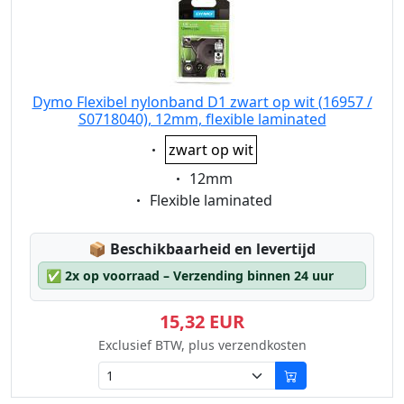
Dymo Flexibel nylonband D1 zwart op wit (16957 /
S0718040), 12mm, flexible laminated
Eigenschaft:
zwart op wit
Eigenschaft:
12mm
Eigenschaft:
Flexible laminated
Lagerstatus:
📦
Beschikbaarheid en levertijd
✅
2x op voorraad – Verzending binnen 24 uur
15,32 EUR
Exclusief BTW, plus verzendkosten