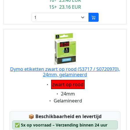
10+ 23.40 EUR
15+ 23.16 EUR
Dymo etiketten zwart op rood (53717 / S0720970),
24mm, gelamineerd
Eigenschaft:
zwart op rood
Eigenschaft:
24mm
Eigenschaft:
Gelamineerd
Lagerstatus:
📦
Beschikbaarheid en levertijd
✅
5x op voorraad – Verzending binnen 24 uur