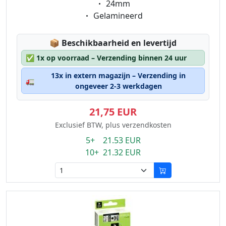
Eigenschaft:
24mm
Eigenschaft:
Gelamineerd
Lagerstatus:
📦
Beschikbaarheid en levertijd
✅
1x op voorraad – Verzending binnen 24 uur
13x in extern magazijn – Verzending in
🚛
ongeveer 2-3 werkdagen
21,75 EUR
Exclusief BTW, plus verzendkosten
5+ 21.53 EUR
10+ 21.32 EUR