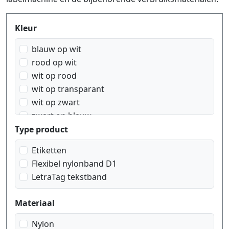
Produktfilter
Kleur
blauw op wit
rood op wit
wit op rood
wit op transparant
wit op zwart
zwart op blauw
zwart op geel
Type product
zwart op groen
Etiketten
zwart op oranje
Flexibel nylonband D1
zwart op rood
LetraTag tekstband
zwart op transparant
zwart op wit
Materiaal
Nylon