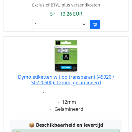
Exclusief BTW, plus verzendkosten
5+ 13.26 EUR
Dymo etiketten wit op transparant (45020 /
S0720600), 12mm, gelamineerd
Eigenschaft:
wit op transparant
Eigenschaft:
12mm
Eigenschaft:
Gelamineerd
Lagerstatus:
📦
Beschikbaarheid en levertijd