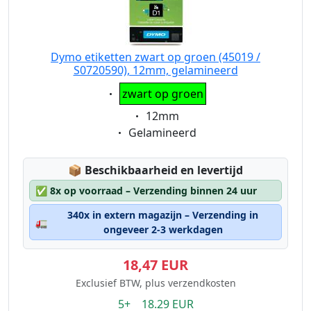
Dymo etiketten zwart op groen (45019 /
S0720590), 12mm, gelamineerd
Eigenschaft:
zwart op groen
Eigenschaft:
12mm
Eigenschaft:
Gelamineerd
Lagerstatus:
📦
Beschikbaarheid en levertijd
✅
8x op voorraad – Verzending binnen 24 uur
340x in extern magazijn – Verzending in
🚛
ongeveer 2-3 werkdagen
18,47 EUR
Exclusief BTW, plus verzendkosten
5+ 18.29 EUR