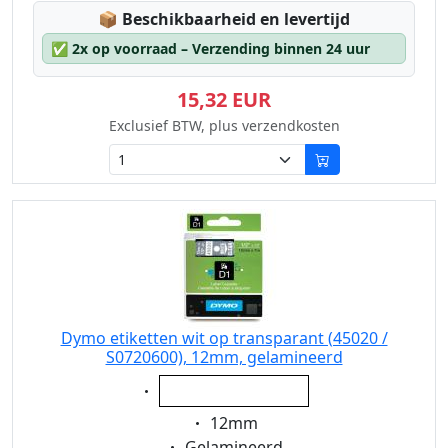
Lagerstatus:
📦
Beschikbaarheid en levertijd
✅
2x op voorraad – Verzending binnen 24 uur
15,32 EUR
Exclusief BTW, plus verzendkosten
Dymo etiketten wit op transparant (45020 /
S0720600), 12mm, gelamineerd
Eigenschaft:
wit op transparant
Eigenschaft:
12mm
Eigenschaft:
Gelamineerd