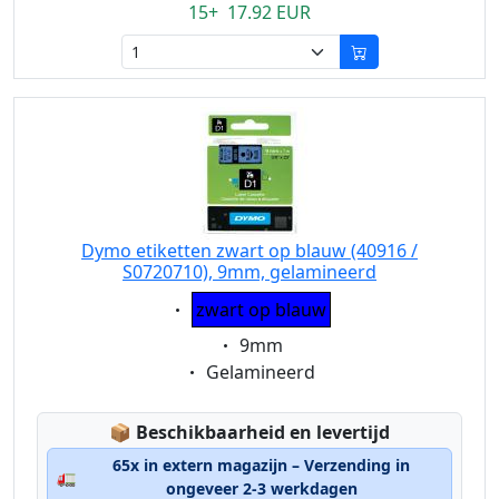
15+ 17.92 EUR
Dymo etiketten zwart op blauw (40916 /
S0720710), 9mm, gelamineerd
Eigenschaft:
zwart op blauw
Eigenschaft:
9mm
Eigenschaft:
Gelamineerd
Lagerstatus:
📦
Beschikbaarheid en levertijd
65x in extern magazijn – Verzending in
🚛
ongeveer 2-3 werkdagen