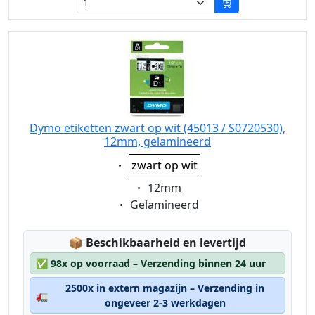
Dymo etiketten zwart op wit (45013 / S0720530),
12mm, gelamineerd
Eigenschaft:
zwart op wit
Eigenschaft:
12mm
Eigenschaft:
Gelamineerd
Lagerstatus:
📦
Beschikbaarheid en levertijd
✅
98x op voorraad – Verzending binnen 24 uur
2500x in extern magazijn – Verzending in
🚛
ongeveer 2-3 werkdagen