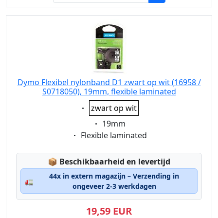
Dymo Flexibel nylonband D1 zwart op wit (16958 /
S0718050), 19mm, flexible laminated
Eigenschaft:
zwart op wit
Eigenschaft:
19mm
Eigenschaft:
Flexible laminated
Lagerstatus:
📦
Beschikbaarheid en levertijd
44x in extern magazijn – Verzending in
🚛
ongeveer 2-3 werkdagen
19,59 EUR