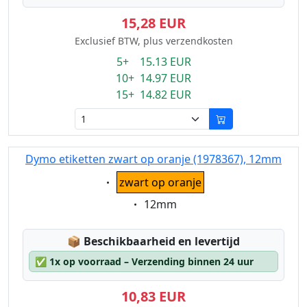
15,28 EUR
Exclusief BTW, plus verzendkosten
5+ 15.13 EUR
10+ 14.97 EUR
15+ 14.82 EUR
Dymo etiketten zwart op oranje (1978367), 12mm
Eigenschaft:
zwart op oranje
Eigenschaft:
12mm
Lagerstatus:
📦
Beschikbaarheid en levertijd
✅
1x op voorraad – Verzending binnen 24 uur
10,83 EUR