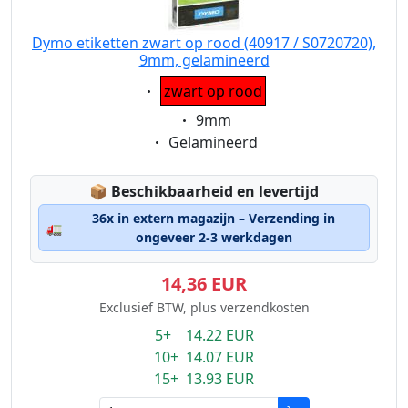
Dymo etiketten zwart op rood (40917 / S0720720),
9mm, gelamineerd
Eigenschaft:
zwart op rood
Eigenschaft:
9mm
Eigenschaft:
Gelamineerd
Lagerstatus:
📦
Beschikbaarheid en levertijd
36x in extern magazijn – Verzending in
🚛
ongeveer 2-3 werkdagen
14,36 EUR
Exclusief BTW, plus verzendkosten
5+ 14.22 EUR
10+ 14.07 EUR
15+ 13.93 EUR