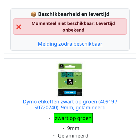
Lagerstatus:
📦
Beschikbaarheid en levertijd
Momenteel niet beschikbaar: Levertijd
❌
onbekend
Melding zodra beschikbaar
Dymo etiketten zwart op groen (40919 /
S0720740), 9mm, gelamineerd
Eigenschaft:
zwart op groen
Eigenschaft:
9mm
Eigenschaft:
Gelamineerd