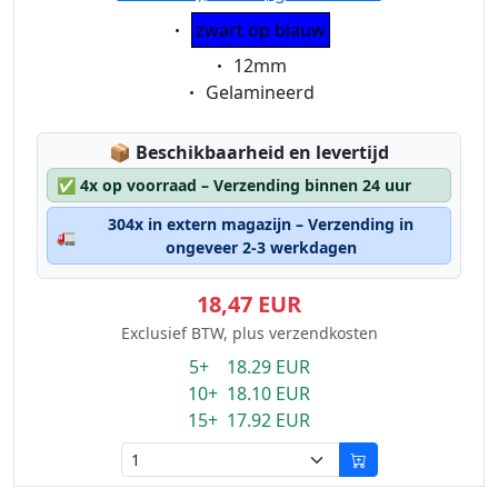
Eigenschaft:
zwart op blauw
Eigenschaft:
12mm
Eigenschaft:
Gelamineerd
Lagerstatus:
📦
Beschikbaarheid en levertijd
✅
4x op voorraad – Verzending binnen 24 uur
304x in extern magazijn – Verzending in
🚛
ongeveer 2-3 werkdagen
18,47 EUR
Exclusief BTW, plus verzendkosten
5+ 18.29 EUR
10+ 18.10 EUR
15+ 17.92 EUR