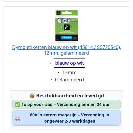
Dymo etiketten blauw op wit (45014 / S0720540),
12mm, gelamineerd
Eigenschaft:
blauw op wit
Eigenschaft:
12mm
Eigenschaft:
Gelamineerd
Lagerstatus:
📦
Beschikbaarheid en levertijd
✅
1x op voorraad – Verzending binnen 24 uur
80x in extern magazijn – Verzending in
🚛
ongeveer 2-3 werkdagen