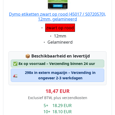
Dymo etiketten zwart op rood (45017 / S0720570),
12mm, gelamineerd
Eigenschaft:
zwart op rood
Eigenschaft:
12mm
Eigenschaft:
Gelamineerd
Lagerstatus:
📦
Beschikbaarheid en levertijd
✅
8x op voorraad – Verzending binnen 24 uur
298x in extern magazijn – Verzending in
🚛
ongeveer 2-3 werkdagen
18,47 EUR
Exclusief BTW, plus verzendkosten
5+ 18.29 EUR
10+ 18.10 EUR