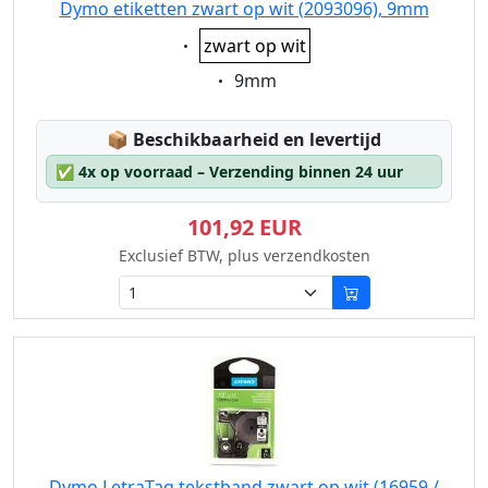
Dymo etiketten zwart op wit (2093096), 9mm
Eigenschaft:
zwart op wit
Eigenschaft:
9mm
Lagerstatus:
📦
Beschikbaarheid en levertijd
✅
4x op voorraad – Verzending binnen 24 uur
101,92 EUR
Exclusief BTW, plus verzendkosten
Dymo LetraTag tekstband zwart op wit (16959 /