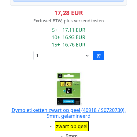
17,28 EUR
Exclusief BTW, plus verzendkosten
5+ 17.11 EUR
10+ 16.93 EUR
15+ 16.76 EUR
Dymo etiketten zwart op geel (40918 / S0720730),
9mm, gelamineerd
Eigenschaft:
zwart op geel
Eigenschaft:
9mm