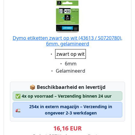
Dymo etiketten zwart op wit (43613 / S0720780),
6mm, gelamineerd
Eigenschaft:
zwart op wit
Eigenschaft:
6mm
Eigenschaft:
Gelamineerd
Lagerstatus:
📦
Beschikbaarheid en levertijd
✅
4x op voorraad – Verzending binnen 24 uur
254x in extern magazijn – Verzending in
🚛
ongeveer 2-3 werkdagen
16,16 EUR