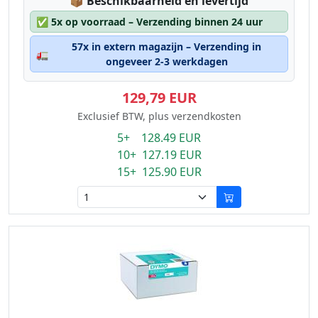
Lagerstatus:
📦
Beschikbaarheid en levertijd
✅
5x op voorraad – Verzending binnen 24 uur
57x in extern magazijn – Verzending in
🚛
ongeveer 2-3 werkdagen
129,79 EUR
Exclusief BTW, plus verzendkosten
5+ 128.49 EUR
10+ 127.19 EUR
15+ 125.90 EUR