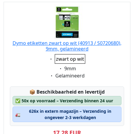
Dymo etiketten zwart op wit (40913 / S0720680),
9mm, gelamineerd
Eigenschaft:
zwart op wit
Eigenschaft:
9mm
Eigenschaft:
Gelamineerd
Lagerstatus:
📦
Beschikbaarheid en levertijd
✅
50x op voorraad – Verzending binnen 24 uur
626x in extern magazijn – Verzending in
🚛
ongeveer 2-3 werkdagen
17,28 EUR