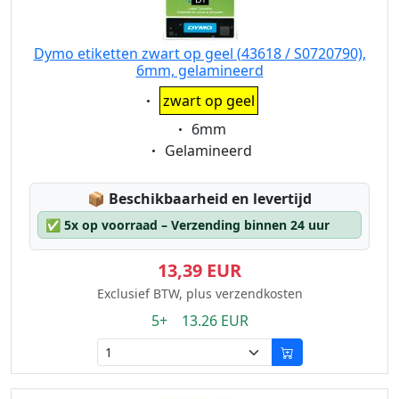
Dymo etiketten zwart op geel (43618 / S0720790),
6mm, gelamineerd
Eigenschaft:
zwart op geel
Eigenschaft:
6mm
Eigenschaft:
Gelamineerd
Lagerstatus:
📦
Beschikbaarheid en levertijd
✅
5x op voorraad – Verzending binnen 24 uur
13,39 EUR
Exclusief BTW, plus verzendkosten
5+ 13.26 EUR