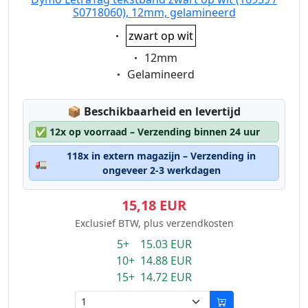
S0718060), 12mm, gelamineerd
Eigenschaft:
zwart op wit
Eigenschaft:
12mm
Eigenschaft:
Gelamineerd
Lagerstatus:
📦
Beschikbaarheid en levertijd
✅
12x op voorraad – Verzending binnen 24 uur
118x in extern magazijn – Verzending in
🚛
ongeveer 2-3 werkdagen
15,18 EUR
Exclusief BTW, plus verzendkosten
5+ 15.03 EUR
10+ 14.88 EUR
15+ 14.72 EUR