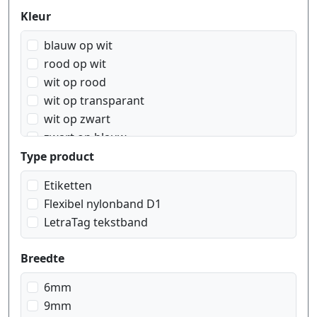
Produktfilter
Kleur
blauw op wit
rood op wit
wit op rood
wit op transparant
wit op zwart
zwart op blauw
zwart op geel
Type product
zwart op groen
Etiketten
zwart op oranje
Flexibel nylonband D1
zwart op rood
LetraTag tekstband
zwart op transparant
zwart op wit
Breedte
6mm
9mm