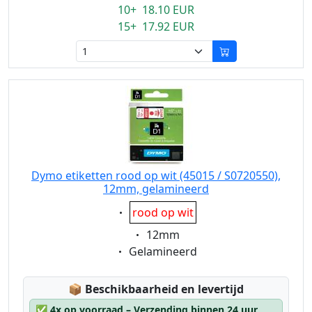
10+ 18.10 EUR
15+ 17.92 EUR
Dymo etiketten rood op wit (45015 / S0720550),
12mm, gelamineerd
Eigenschaft:
rood op wit
Eigenschaft:
12mm
Eigenschaft:
Gelamineerd
Lagerstatus:
📦
Beschikbaarheid en levertijd
✅
4x op voorraad – Verzending binnen 24 uur