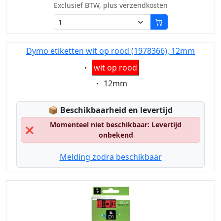
Exclusief BTW, plus verzendkosten
Dymo etiketten wit op rood (1978366), 12mm
Eigenschaft:
wit op rood
Eigenschaft:
12mm
Lagerstatus:
📦
Beschikbaarheid en levertijd
Momenteel niet beschikbaar: Levertijd
❌
onbekend
Melding zodra beschikbaar