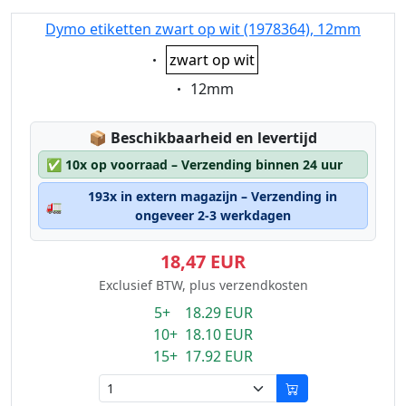
Dymo etiketten zwart op wit (1978364), 12mm
Eigenschaft:
zwart op wit
Eigenschaft:
12mm
Lagerstatus:
📦
Beschikbaarheid en levertijd
✅
10x op voorraad – Verzending binnen 24 uur
193x in extern magazijn – Verzending in
🚛
ongeveer 2-3 werkdagen
18,47 EUR
Exclusief BTW, plus verzendkosten
5+ 18.29 EUR
10+ 18.10 EUR
15+ 17.92 EUR