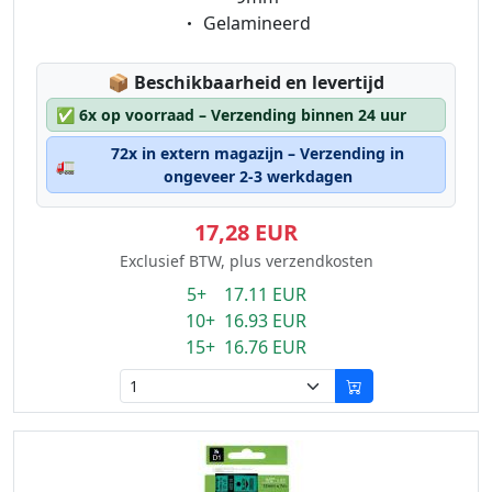
Eigenschaft:
Gelamineerd
Lagerstatus:
📦
Beschikbaarheid en levertijd
✅
6x op voorraad – Verzending binnen 24 uur
72x in extern magazijn – Verzending in
🚛
ongeveer 2-3 werkdagen
17,28 EUR
Exclusief BTW, plus verzendkosten
5+ 17.11 EUR
10+ 16.93 EUR
15+ 16.76 EUR