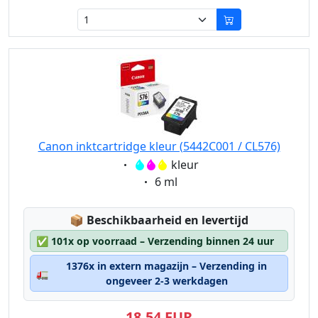
Canon inktcartridge kleur (5442C001 / CL576)
Eigenschaft:
kleur
Eigenschaft:
6 ml
Lagerstatus:
📦
Beschikbaarheid en levertijd
✅
101x op voorraad – Verzending binnen 24 uur
1376x in extern magazijn – Verzending in
🚛
ongeveer 2-3 werkdagen
18,54 EUR