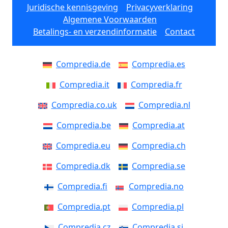
Juridische kennisgeving
Privacyverklaring
Algemene Voorwaarden
Betalings- en verzendinformatie
Contact
Compredia.de
Compredia.es
Compredia.it
Compredia.fr
Compredia.co.uk
Compredia.nl
Compredia.be
Compredia.at
Compredia.eu
Compredia.ch
Compredia.dk
Compredia.se
Compredia.fi
Compredia.no
Compredia.pt
Compredia.pl
Compredia.cz
Compredia.si