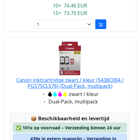
10+ 74.46 EUR
15+ 73.70 EUR
Canon inktcartridge zwart / kleur (5438C004 /
PG575CL576) (Dual-Pack, multipack)
Eigenschaft:
zwart / kleur
Eigenschaft:
Dual-Pack, multipack
Lagerstatus:
📦
Beschikbaarheid en levertijd
✅
101x op voorraad – Verzending binnen 24 uur
439x in extern magazijn – Verzending in