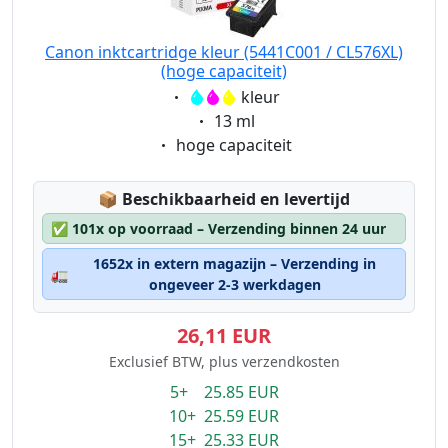
Canon inktcartridge kleur (5441C001 / CL576XL)
(hoge capaciteit)
Eigenschaft:
kleur
Eigenschaft:
13 ml
Eigenschaft:
hoge capaciteit
Lagerstatus:
📦
Beschikbaarheid en levertijd
✅
101x op voorraad – Verzending binnen 24 uur
1652x in extern magazijn – Verzending in
🚛
ongeveer 2-3 werkdagen
26,11 EUR
Exclusief BTW, plus verzendkosten
5+ 25.85 EUR
10+ 25.59 EUR
15+ 25.33 EUR