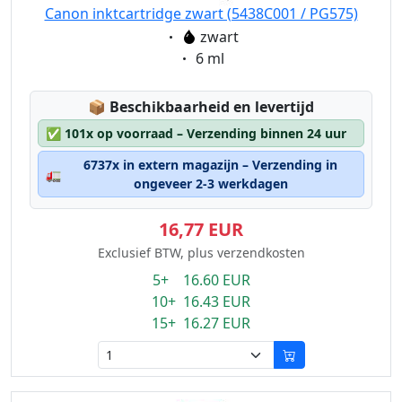
Canon inktcartridge zwart (5438C001 / PG575)
Eigenschaft:
zwart
Eigenschaft:
6 ml
Lagerstatus:
📦
Beschikbaarheid en levertijd
✅
101x op voorraad – Verzending binnen 24 uur
6737x in extern magazijn – Verzending in
🚛
ongeveer 2-3 werkdagen
16,77 EUR
Exclusief BTW, plus verzendkosten
5+ 16.60 EUR
10+ 16.43 EUR
15+ 16.27 EUR