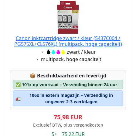
Canon inktcartridge zwart / kleur (5437C004 /
PG575XL+CL576XL) (multipack, hoge capaciteit)
Eigenschaft:
zwart / kleur
Eigenschaft:
multipack, hoge capaciteit
Lagerstatus:
📦
Beschikbaarheid en levertijd
✅
101x op voorraad – Verzending binnen 24 uur
106x in extern magazijn – Verzending in
🚛
ongeveer 2-3 werkdagen
75,98 EUR
Exclusief BTW, plus verzendkosten
5+ 75.22 EUR