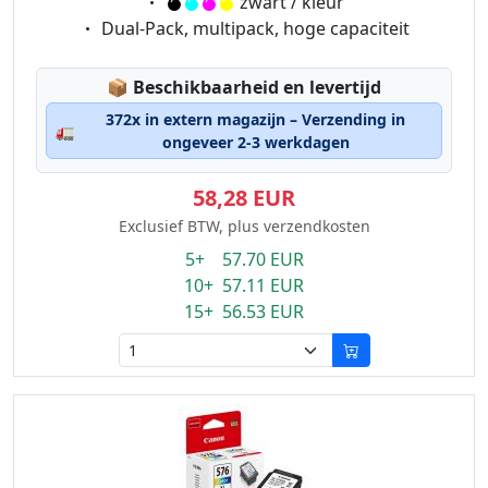
Eigenschaft:
zwart / kleur
Eigenschaft:
Dual-Pack, multipack, hoge capaciteit
Lagerstatus:
📦
Beschikbaarheid en levertijd
372x in extern magazijn – Verzending in
🚛
ongeveer 2-3 werkdagen
58,28 EUR
Exclusief BTW, plus verzendkosten
5+ 57.70 EUR
10+ 57.11 EUR
15+ 56.53 EUR