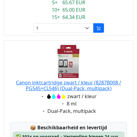
5+ 65.67 EUR
10+ 65.00 EUR
15+ 64.34 EUR
Canon inktcartridge zwart / kleur (8287B008 /
PG545+CL546) (Dual-Pack, multipack)
Eigenschaft:
zwart / kleur
Eigenschaft:
8 ml
Eigenschaft:
Dual-Pack, multipack
Lagerstatus:
📦
Beschikbaarheid en levertijd
✅
101x op voorraad – Verzending binnen 24 uur