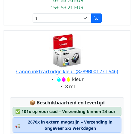
10+ 53.76 EUR
15+ 53.21 EUR
Canon inktcartridge kleur (8289B001 / CL546)
Eigenschaft:
kleur
Eigenschaft:
8 ml
Lagerstatus:
📦
Beschikbaarheid en levertijd
✅
101x op voorraad – Verzending binnen 24 uur
2876x in extern magazijn – Verzending in
🚛
ongeveer 2-3 werkdagen