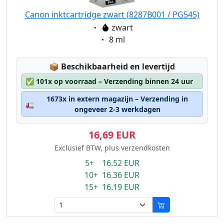
Canon inktcartridge zwart (8287B001 / PG545)
Eigenschaft:
zwart
Eigenschaft:
8 ml
Lagerstatus:
📦
Beschikbaarheid en levertijd
✅
101x op voorraad – Verzending binnen 24 uur
1673x in extern magazijn – Verzending in
🚛
ongeveer 2-3 werkdagen
16,69 EUR
Exclusief BTW, plus verzendkosten
5+ 16.52 EUR
10+ 16.36 EUR
15+ 16.19 EUR