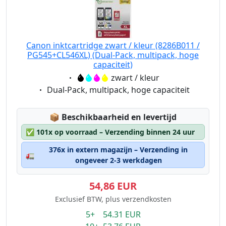
Canon inktcartridge zwart / kleur (8286B011 /
PG545+CL546XL) (Dual-Pack, multipack, hoge
capaciteit)
Eigenschaft:
zwart / kleur
Eigenschaft:
Dual-Pack, multipack, hoge capaciteit
Lagerstatus:
📦
Beschikbaarheid en levertijd
✅
101x op voorraad – Verzending binnen 24 uur
376x in extern magazijn – Verzending in
🚛
ongeveer 2-3 werkdagen
54,86 EUR
Exclusief BTW, plus verzendkosten
5+ 54.31 EUR