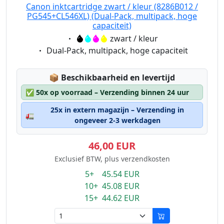
Canon inktcartridge zwart / kleur (8286B012 /
PG545+CL546XL) (Dual-Pack, multipack, hoge
capaciteit)
Eigenschaft:
zwart / kleur
Eigenschaft:
Dual-Pack, multipack, hoge capaciteit
Lagerstatus:
📦
Beschikbaarheid en levertijd
✅
50x op voorraad – Verzending binnen 24 uur
25x in extern magazijn – Verzending in
🚛
ongeveer 2-3 werkdagen
46,00 EUR
Exclusief BTW, plus verzendkosten
5+ 45.54 EUR
10+ 45.08 EUR
15+ 44.62 EUR