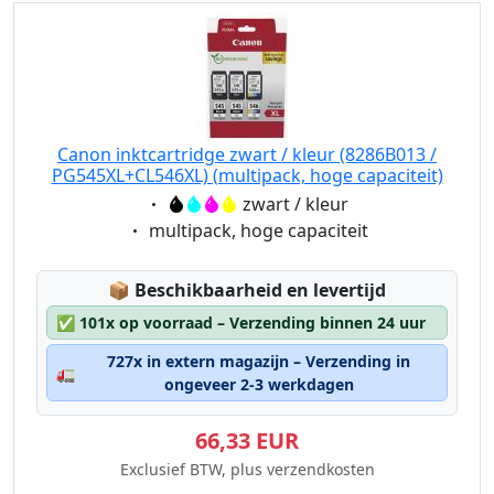
Canon inktcartridge zwart / kleur (8286B013 /
PG545XL+CL546XL) (multipack, hoge capaciteit)
Eigenschaft:
zwart / kleur
Eigenschaft:
multipack, hoge capaciteit
Lagerstatus:
📦
Beschikbaarheid en levertijd
✅
101x op voorraad – Verzending binnen 24 uur
727x in extern magazijn – Verzending in
🚛
ongeveer 2-3 werkdagen
66,33 EUR
Exclusief BTW, plus verzendkosten