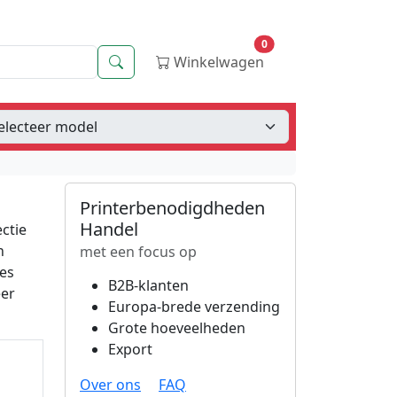
0
Zoeken
Winkelwagen
Printerbenodigdheden
Handel
ctie
n
met een focus op
ies
B2B-klanten
eer
Europa-brede verzending
Grote hoeveelheden
Export
Over ons
FAQ