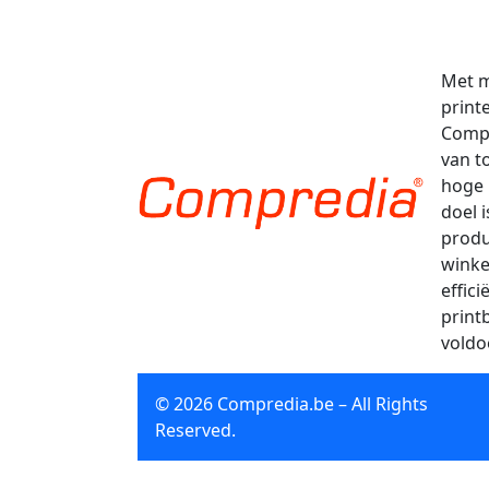
Met m
print
Compr
van t
hoge 
doel 
produ
winke
effic
print
voldo
© 2026 Compredia.be – All Rights
Reserved.