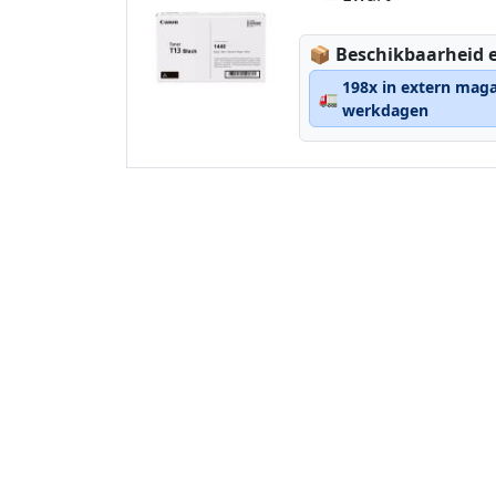
Lagerstatus:
📦
Beschikbaarheid e
198x in extern maga
🚛
werkdagen