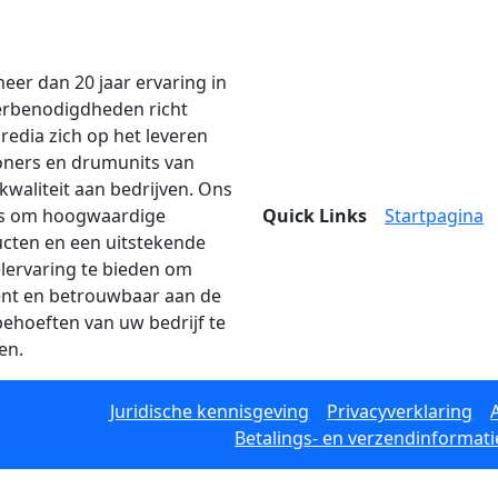
eer dan 20 jaar ervaring in
erbenodigdheden richt
edia zich op het leveren
oners en drumunits van
kwaliteit aan bedrijven. Ons
is om hoogwaardige
Quick Links
Startpagina
cten en een uitstekende
lervaring te bieden om
iënt en betrouwbaar aan de
behoeften van uw bedrijf te
en.
Juridische kennisgeving
Privacyverklaring
Betalings- en verzendinformati