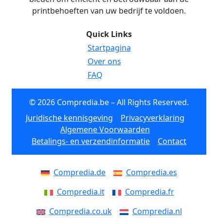
printbehoeften van uw bedrijf te voldoen.
Quick Links
Startpagina
Over ons
FAQ
© 2026 Compredia.be – All Rights Reserved.
Juridische kennisgeving
Privacyverklaring
Algemene Voorwaarden
Betalings- en verzendinformatie
Contact
Compredia.de
Compredia.es
Compredia.it
Compredia.fr
Compredia.co.uk
Compredia.nl